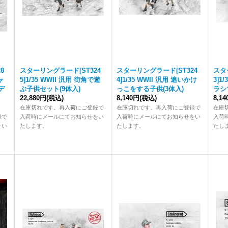
8
スターリングラード[ST324
スターリングラード[ST324
スタ
ャ
5]1/35 WWII 汎用 街角で遊
4]1/35 WWII 汎用 追いかけ
3]1
デ
ぶ子供セット(9体入)
っこをする子供(3体入)
ラシ
22,880円
(税込)
8,140円
(税込)
8,1
在庫切れです。再入荷にご登録で
在庫切れです。再入荷にご登録で
在庫
録で
入荷時にメールにてお知らせをい
入荷時にメールにてお知らせをい
入荷
をい
たします。
たします。
たし