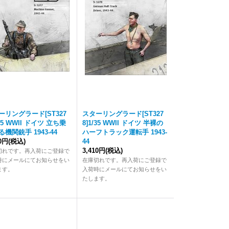
ーリングラード[ST327
スターリングラード[ST327
/35 WWII ドイツ 立ち乗
8]1/35 WWII ドイツ 半裸の
機関銃手 1943-44
ハーフトラック運転手 1943-
10円
(税込)
44
3,410円
(税込)
切れです。再入荷にご登録で
時にメールにてお知らせをい
在庫切れです。再入荷にご登録で
ます。
入荷時にメールにてお知らせをい
たします。