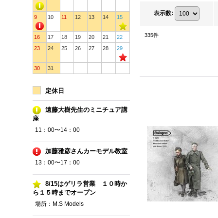
表示数
:
9
10
11
12
13
14
15
335
件
16
17
18
19
20
21
22
23
24
25
26
27
28
29
30
31
定休日
遠藤大樹先生のミニチュア講
座
11：00〜14：00
加藤雅彦さんカーモデル教室
13：00〜17：00
8/15はゲリラ営業 １０時か
ら１５時までオープン
場所：M.S Models