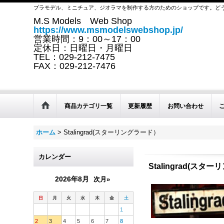
プラモデル、ミニチュア、ジオラマを制作する方のためのショップです。ど
M.S Models Web Shop
https://www.msmodelswebshop.jp/
営業時間：9：00～17：00
定休日：日曜日・月曜日
TEL：029-212-7475
FAX：029-212-7476
商品カテゴリ一覧
更新履歴
お問い合わせ
ホーム
>
Stalingrad(スターリングラード）
カレンダー
Stalingrad(スタ
2026年8月
次月»
日
月
火
水
木
金
土
1
2
3
4
5
6
7
8