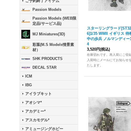
ご予約終了アイテム
Passion Models
Passion Models (WEB限
定品/サービス品)
スターリングラード[ST32
6]1/35 WWII イギリス 待
MJ Miniatures(3D)
中の歩兵 ノルマンディー1
4
彩葉(M.S Models情景素
3,520円
(税込)
材）
在庫切れです。再入荷にご登
SHK PRODUCTS
入荷時にメールにてお知らせ
たします。
DECAL STAR
ICM
IBG
アイラブキット
アオシマ*
アカデミー*
アスカモデル*
アミュージングホビー