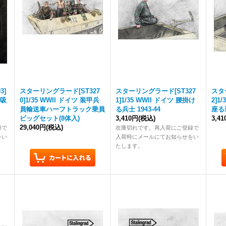
3]
スターリングラード[ST327
スターリングラード[ST327
スタ
を吸
0]1/35 WWII ドイツ 装甲兵
1]1/35 WWII ドイツ 腰掛け
2]1
員輸送車ハーフトラック乗員
る兵士 1943-44
座る装
ビッグセット(8体入)
3,410円
(税込)
3,4
29,040円
(税込)
録で
在庫切れです。再入荷にご登録で
をい
入荷時にメールにてお知らせをい
たします。