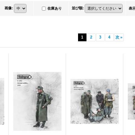
画像
:
並び順
:
在庫あり
表
1
2
3
4
次
»