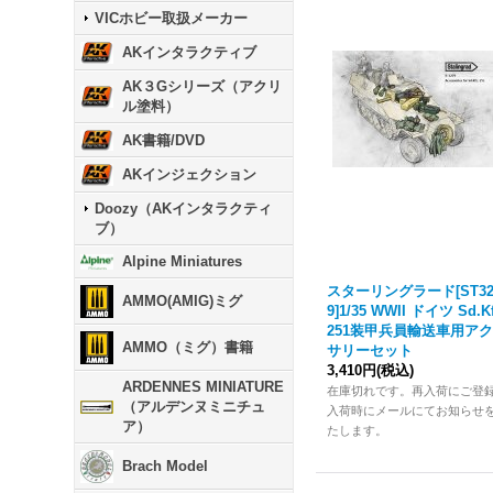
VICホビー取扱メーカー
AKインタラクティブ
AK３Gシリーズ（アクリ
ル塗料）
AK書籍/DVD
AKインジェクション
Doozy（AKインタラクティ
ブ）
Alpine Miniatures
スターリングラード[ST32
AMMO(AMIG)ミグ
9]1/35 WWII ドイツ Sd.Kf
251装甲兵員輸送車用ア
AMMO（ミグ）書籍
サリーセット
3,410円
(税込)
ARDENNES MINIATURE
在庫切れです。再入荷にご登
（アルデンヌミニチュ
入荷時にメールにてお知らせ
ア）
たします。
Brach Model