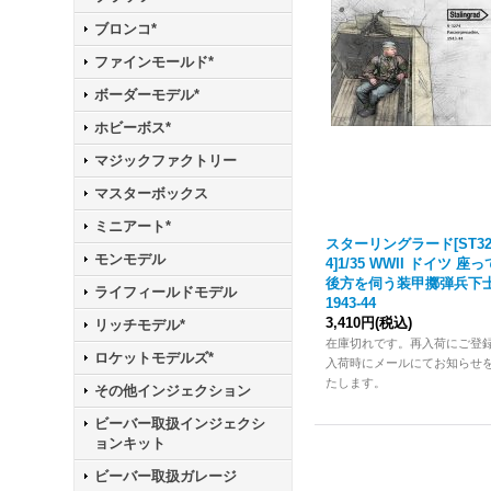
ブロンコ*
ファインモールド*
ボーダーモデル*
ホビーボス*
マジックファクトリー
マスターボックス
ミニアート*
スターリングラード[ST32
モンモデル
4]1/35 WWII ドイツ 座っ
後方を伺う装甲擲弾兵下
ライフィールドモデル
1943-44
3,410円
(税込)
リッチモデル*
在庫切れです。再入荷にご登
ロケットモデルズ*
入荷時にメールにてお知らせ
たします。
その他インジェクション
ビーバー取扱インジェクシ
ョンキット
ビーバー取扱ガレージ