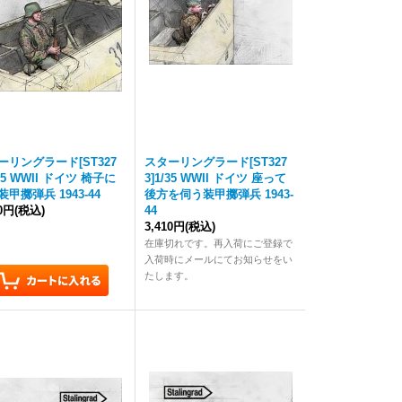
ーリングラード[ST327
スターリングラード[ST327
/35 WWII ドイツ 椅子に
3]1/35 WWII ドイツ 座って
甲擲弾兵 1943-44
後方を伺う装甲擲弾兵 1943-
10円
(税込)
44
3,410円
(税込)
在庫切れです。再入荷にご登録で
入荷時にメールにてお知らせをい
たします。