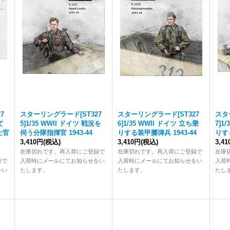
7
スターリングラード[ST327
スターリングラード[ST327
スタ
て
5]1/35 WWII ドイツ 戦況を
6]1/35 WWII ドイツ 立ち乗
7]1
士官
伺う分隊指揮官 1943-44
りする装甲擲弾兵 1943-44
りする
3,410円
(税込)
3,410円
(税込)
3,4
在庫切れです。再入荷にご登録で
在庫切れです。再入荷にご登録で
在庫
録で
入荷時にメールにてお知らせをい
入荷時にメールにてお知らせをい
入荷
をい
たします。
たします。
たし