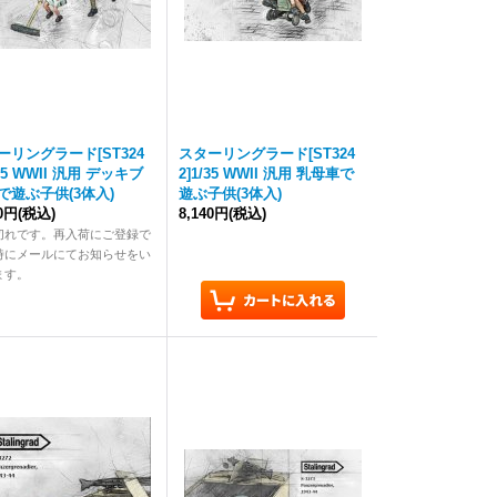
ーリングラード[ST324
スターリングラード[ST324
/35 WWII 汎用 デッキブ
2]1/35 WWII 汎用 乳母車で
で遊ぶ子供(3体入)
遊ぶ子供(3体入)
40円
(税込)
8,140円
(税込)
切れです。再入荷にご登録で
時にメールにてお知らせをい
ます。