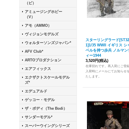
（ビ）
アミュージングホビー
（V）
アモ（AMMO）
ヴィジョンモデルズ
スターリングラード[ST32
ウォルターソンズジャパン*
1]1/35 WWII イギリス シ
ベルを持つ歩兵 ノルマン
AFV Club*
ィー1944
ARTOプロダクション
3,520円
(税込)
在庫切れです。再入荷にご登
エアフィックス
入荷時にメールにてお知らせ
たします。
エクザクトスケールモデル
ズ*
エデュアルド
ゲッコー・モデル
ザ・ボディ（The Bodi）
サンダーモデル*
スーパーウイングシリーズ