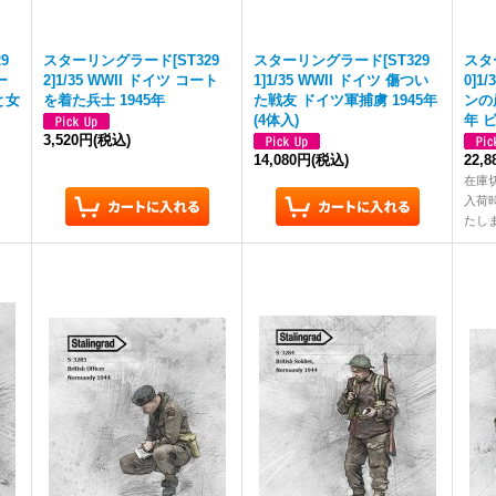
9
スターリングラード[ST329
スターリングラード[ST329
スタ
ー
2]1/35 WWII ドイツ コート
1]1/35 WWII ドイツ 傷つい
0]1
と女
を着た兵士 1945年
た戦友 ドイツ軍捕虜 1945年
ンの
(4体入)
年 
3,520円
(税込)
14,080円
(税込)
22,
在庫
入荷
たし