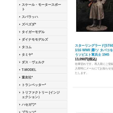
スケール・モータースポー
ト
スパラッハ
ズベズダ*
タイガーモデル
ダイナモモデルズ
スターリングラード[ST60
タコム
1/16 WWII 露/ソ タバコ
うソビエト軍兵士 1945
タミヤ*
13,090円
(税込)
ダス・ヴェルク
在庫切れです。再入荷にご登
入荷時にメールにてお知らせ
T-MODEL
たします。
童友社*
トランペッター*
トリファクトリー (インジ
ェクション）
ハセガワ*
プラッツ*