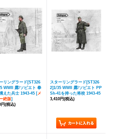
ーリングラード[ST326
スターリングラード[ST326
/35 WWII 露/ソビエト 拳
2]1/35 WWII 露/ソビエト PP
えた兵士 1943-45
[
メ
Sh-41を持った将校 1943-45
ー絶版
]
3,410円
(税込)
10円
(税込)