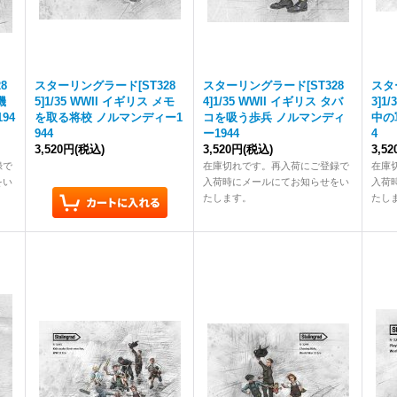
8
スターリングラード[ST328
スターリングラード[ST328
スタ
機
5]1/35 WWII イギリス メモ
4]1/35 WWII イギリス タバ
3]1
94
を取る将校 ノルマンディー1
コを吸う歩兵 ノルマンディ
中の
944
ー1944
4
3,520円
(税込)
3,520円
(税込)
3,5
録で
在庫切れです。再入荷にご登録で
在庫
をい
入荷時にメールにてお知らせをい
入荷
たします。
たし