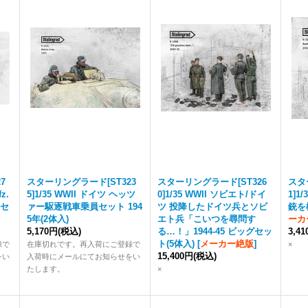
7
スターリングラード[ST323
スターリングラード[ST326
スタ
z.
5]1/35 WWII ドイツ ヘッツ
0]1/35 WWII ソビエト/ドイ
1]1
クセ
ァー駆逐戦車乗員セット 194
ツ 投降したドイツ兵とソビ
銃を構
5年(2体入)
エト兵「こいつを尋問す
ーカ
5,170円
(税込)
る…！」1944-45 ビッグセッ
3,4
ト(5体入)
[
メーカー絶版
]
録で
在庫切れです。再入荷にご登録で
×
15,400円
(税込)
をい
入荷時にメールにてお知らせをい
たします。
×