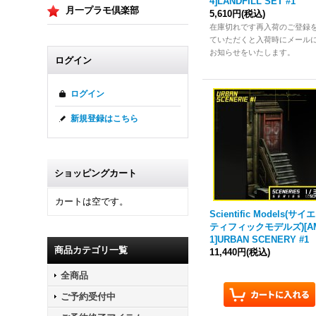
4]LANDFILL SET #1
月一プラモ倶楽部
5,610円
(税込)
在庫切れです再入荷のご登録
ていただくと入荷時にメール
お知らせをいたします。
ログイン
ログイン
新規登録はこちら
ショッピングカート
カートは空です。
Scientific Models(サイ
ティフィックモデルズ)[A
1]URBAN SCENERY #1
商品カテゴリ一覧
11,440円
(税込)
全商品
ご予約受付中