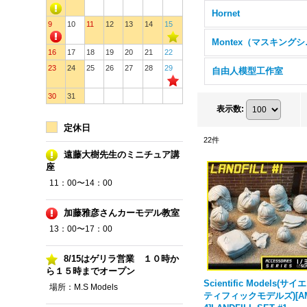
Hornet
9
10
11
12
13
14
15
Mon
16
17
18
19
20
21
22
23
24
25
26
27
28
29
自由人模型工作室
30
31
表示数
:
定休日
22
件
遠藤大樹先生のミニチュア講
座
11：00〜14：00
加藤雅彦さんカーモデル教室
13：00〜17：00
8/15はゲリラ営業 １０時か
ら１５時までオープン
Scientific Models(サイ
場所：M.S Models
ティフィックモデルズ)[A