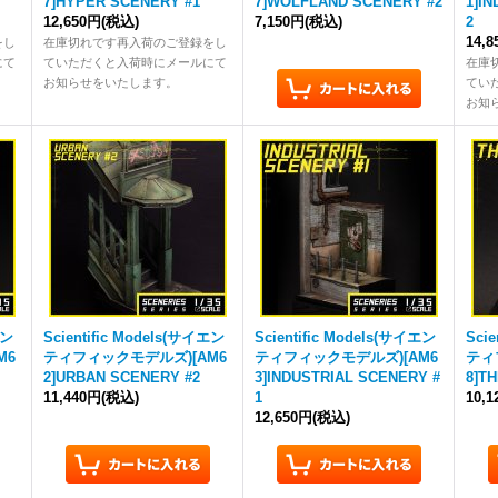
7]HYPER SCENERY #1
7]WOLFLAND SCENERY #2
1]I
12,650円
(税込)
7,150円
(税込)
2
14,
をし
在庫切れです再入荷のご登録をし
にて
ていただくと入荷時にメールにて
在庫
お知らせをいたします。
てい
お知
エン
Scientific Models(サイエン
Scientific Models(サイエン
Sci
M6
ティフィックモデルズ)[AM6
ティフィックモデルズ)[AM6
ティ
2]URBAN SCENERY #2
3]INDUSTRIAL SCENERY #
8]T
11,440円
(税込)
1
10,
12,650円
(税込)