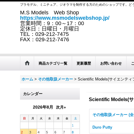
プラモデル、ミニチュア、ジオラマを制作する方のためのショップです。ど
M.S Models Web Shop
https://www.msmodelswebshop.jp/
営業時間：9：00～17：00
定休日：日曜日・月曜日
TEL：029-212-7475
FAX：029-212-7476
商品カテゴリ一覧
更新履歴
お問い合わせ
ホーム
>
その他取扱メーカー
>
Scientific Models(サイエ
カレンダー
Scientific Mo
2026年8月
次月»
日
月
火
水
木
金
土
1
Duro Putty
2
3
4
5
6
7
8