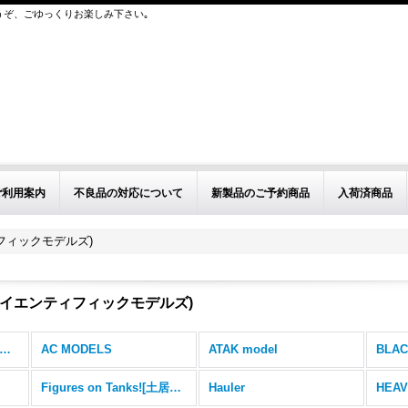
うぞ、ごゆっくりお楽しみ下さい｡
ご利用案内
不良品の対応について
新製品のご予約商品
入荷済商品
ンティフィックモデルズ)
dels(サイエンティフィックモデルズ)
その他取扱メーカー (全商品)
AC MODELS
ATAK model
BLAC
Figures on Tanks![土居雅博氏製作フィギュア]
Hauler
HEAV