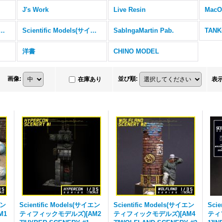
J's Work
Live Resin
MacO
tex（マスキングシール）
Scientific Models(サイエンティフィックモデルズ)
SabIngaMartin Pab.
TAN
洋書
CHINO MODEL
画像
:
並び順
:
在庫あり
表
エン
Scientific Models(サイエン
Scientific Models(サイエン
Sci
M1
ティフィックモデルズ)[AM2
ティフィックモデルズ)[AM4
ティ