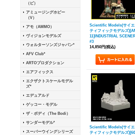
（ビ）
アミュージングホビー
（V）
Scientific Models(サイ
アモ（AMMO）
ティフィックモデルズ)[A
ヴィジョンモデルズ
11]INDUSTRIAL SCENE
#3
ウォルターソンズジャパン*
14,850円
(税込)
AFV Club*
ARTOプロダクション
エアフィックス
エクザクトスケールモデル
ズ*
エデュアルド
ゲッコー・モデル
ザ・ボディ（The Bodi）
サンダーモデル*
Scientific Models(サイ
スーパーウイングシリーズ
ティフィックモデルズ)[60