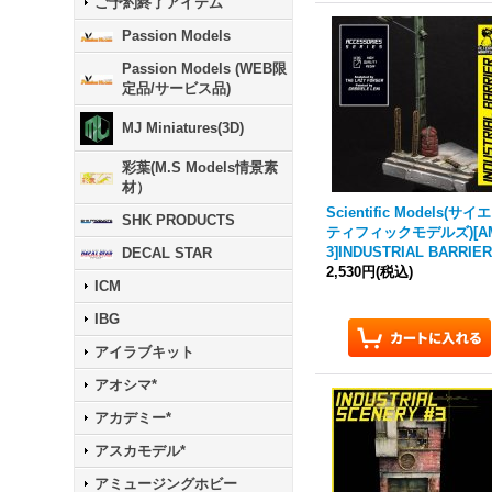
ご予約終了アイテム
Passion Models
Passion Models (WEB限
定品/サービス品)
MJ Miniatures(3D)
彩葉(M.S Models情景素
材）
Scientific Models(サイ
SHK PRODUCTS
ティフィックモデルズ)[A
3]INDUSTRIAL BARRIE
DECAL STAR
2,530円
(税込)
ICM
IBG
アイラブキット
アオシマ*
アカデミー*
アスカモデル*
アミュージングホビー