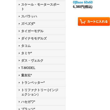
0]Base 60x60
スケール・モータースポー
6,380円
(税込)
ト
スパラッハ
ズベズダ*
タイガーモデル
ダイナモモデルズ
タコム
タミヤ*
ダス・ヴェルク
T-MODEL
童友社*
トランペッター*
トリファクトリー (インジ
ェクション）
ハセガワ*
プラッツ*