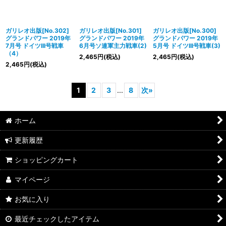
ガリレオ出版[No.302]
ガリレオ出版[No.301]
ガリレオ出版[No.300]
グランドパワー 2019年
グランドパワー 2019年
グランドパワー 2019年
7月号 ドイツIII号戦車
6月号ソ連軍主力戦車(2)
5月号 ドイツIII号戦車(3)
（4）
2,465
円
(税込)
2,465
円
(税込)
2,465
円
(税込)
1
2
3
...
8
次
»
ホーム
更新履歴
ショッピングカート
マイページ
お気に入り
最近チェックしたアイテム