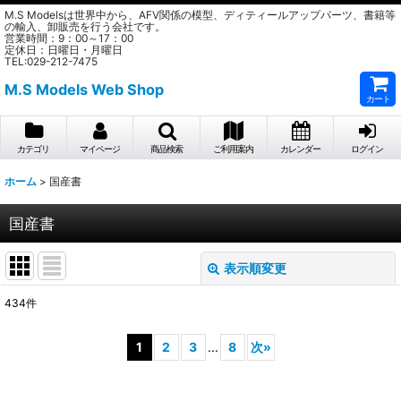
M.S Modelsは世界中から、AFV関係の模型、ディティールアップパーツ、書籍等
の輸入、卸販売を行う会社です。
営業時間：9：00～17：00
定休日：日曜日・月曜日
TEL:029-212-7475
M.S Models Web Shop
カート
カテゴリ
マイページ
商品検索
ご利用案内
カレンダー
ログイン
ホーム
>
国産書
国産書
表示順変更
閉じる
434
件
サブカテゴリ
:
1
2
3
...
8
次
»
表示数
: