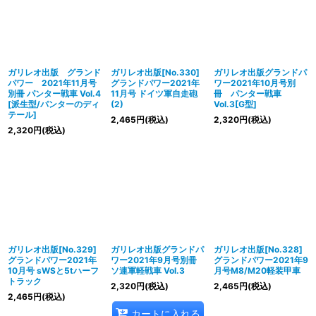
ガリレオ出版 グランド
ガリレオ出版[No.330]
ガリレオ出版グランドパ
パワー 2021年11月号
グランドパワー2021年
ワー2021年10月号別
別冊 パンター戦車 Vol.4
11月号 ドイツ軍自走砲
冊 パンター戦車
[派生型/パンターのディ
(2)
Vol.3[G型]
テール]
2,465
円
(税込)
2,320
円
(税込)
2,320
円
(税込)
ガリレオ出版[No.329]
ガリレオ出版グランドパ
ガリレオ出版[No.328]
グランドパワー2021年
ワー2021年9月号別冊
グランドパワー2021年9
10月号 sWSと5tハーフ
ソ連軍軽戦車 Vol.3
月号M8/M20軽装甲車
トラック
2,320
円
(税込)
2,465
円
(税込)
2,465
円
(税込)
カートに入れる