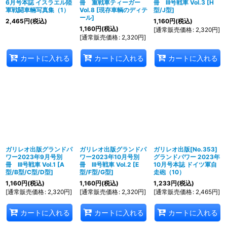
6月号本誌 イスラエル陸
冊 重戦車ティーガー
冊 III号戦車 Vol.3 [H
軍戦闘車輛写真集（1）
Vol.8 [現存車輌のディテ
型/J型]
ール]
2,465
円
(税込)
1,160
円
(税込)
1,160
円
(税込)
[
通常販売価格
:
2,320
円
]
[
通常販売価格
:
2,320
円
]
カートに入れる
カートに入れる
カートに入れる
ガリレオ出版グランドパ
ガリレオ出版グランドパ
ガリレオ出版[No.353]
ワー2023年9月号別
ワー2023年10月号別
グランドパワー 2023年
冊 III号戦車 Vol.1 [A
冊 III号戦車 Vol.2 [E
10月号本誌 ドイツ軍自
型/B型/C型/D型]
型/F型/G型]
走砲（10）
1,160
円
(税込)
1,160
円
(税込)
1,233
円
(税込)
[
通常販売価格
:
2,320
円
]
[
通常販売価格
:
2,320
円
]
[
通常販売価格
:
2,465
円
]
カートに入れる
カートに入れる
カートに入れる