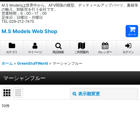
M.S Modelsは世界中から、AFV関係の模型、ディティールアップパーツ、書籍等
の輸入、卸販売を行う会社です。
営業時間：9：00～17：00
定休日：日曜日・月曜日
TEL:029-212-7475
M.S Models Web Shop
カート
カテゴリ
マイページ
商品検索
ご利用案内
カレンダー
ログイン
ホーム
>
GreenStuffWorld
>
マーシャンフルー
マーシャンフルー
表示順変更
閉じる
10
件
表示数
:
在庫あり