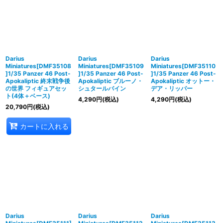
並び順
:
絞り込む
Darius
Darius
Darius
Miniatures[DMF35108
Miniatures[DMF35109
Miniatures[DMF35110
]1/35 Panzer 46 Post-
]1/35 Panzer 46 Post-
]1/35 Panzer 46 Post-
Apokaliptic 終末戦争後
Apokaliptic ブルーノ・
Apokaliptic オットー・
の世界 フィギュアセッ
シュタールバイン
デア・リッパー
ト(4体＋ベース)
4,290
円
(税込)
4,290
円
(税込)
20,790
円
(税込)
カートに入れる
Darius
Darius
Darius