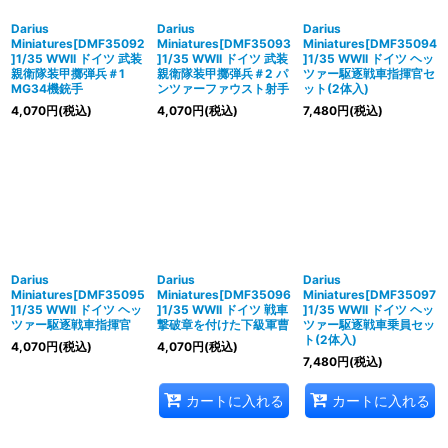
Darius
Darius
Darius
Miniatures[DMF35092
Miniatures[DMF35093
Miniatures[DMF35094
]1/35 WWII ドイツ 武装
]1/35 WWII ドイツ 武装
]1/35 WWII ドイツ ヘッ
親衛隊装甲擲弾兵＃1
親衛隊装甲擲弾兵＃2 パ
ツァー駆逐戦車指揮官セ
MG34機銃手
ンツァーファウスト射手
ット(2体入)
4,070
円
(税込)
4,070
円
(税込)
7,480
円
(税込)
Darius
Darius
Darius
Miniatures[DMF35095
Miniatures[DMF35096
Miniatures[DMF35097
]1/35 WWII ドイツ ヘッ
]1/35 WWII ドイツ 戦車
]1/35 WWII ドイツ ヘッ
ツァー駆逐戦車指揮官
撃破章を付けた下級軍曹
ツァー駆逐戦車乗員セッ
ト(2体入)
4,070
円
(税込)
4,070
円
(税込)
7,480
円
(税込)
カートに入れる
カートに入れる