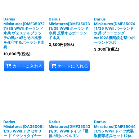
Darius
Darius
Darius
Miniatures[DMF35072
Miniatures[DMF35073
Miniatures[DMF35074
]1/35 WWII ポーランド
]1/35 WWII ポーランド
]1/35 WWII ポーランド
水兵 ヴェステルプラッ
水兵 反撃するポーラン
水兵 ブローニング
テの戦い 岬とその風景
ド水兵
wz1928機関銃を撃つポ
を死守するポーランド水
ーランド水兵
3,300
円
(税込)
兵
3,300
円
(税込)
10,890
円
(税込)
カートに入れる
カートに入れる
Darius
Darius
Darius
Miniatures[DA35006]
Miniatures[DMF35043
Miniatures[DMF35044
1/35 WWII アクセサリ
]1/35 WWII ドイツ「最
]1/35 WWII ドイツ武装
ー ドイツシュタイヤー
後の戦い ベルリン
親衛隊将兵セット(2体