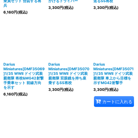
乗員セット 合図する将
かけるドライバー
送るSS将校
兵
3,300
円
(税込)
3,300
円
(税込)
6,160
円
(税込)
Darius
Darius
Darius
Miniatures[DMF35069
Miniatures[DMF35070
Miniatures[DMF35071
]1/35 WWII ドイツ武装
]1/35 WWII ドイツ武装
]1/35 WWII ドイツ武装
親衛隊 将校&MG42射撃
親衛隊 双眼鏡を持ち座
親衛隊 車上から目標を
手乗車セット 前線方向
乗するSS将校
示すMG42射撃手
を示す
3,300
円
(税込)
3,300
円
(税込)
6,160
円
(税込)
カートに入れる