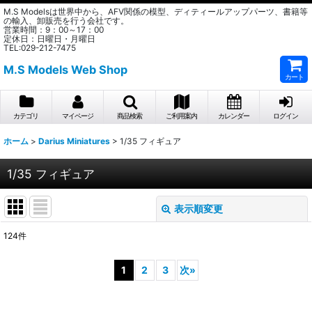
M.S Modelsは世界中から、AFV関係の模型、ディティールアップパーツ、書籍等
の輸入、卸販売を行う会社です。
営業時間：9：00～17：00
定休日：日曜日・月曜日
TEL:029-212-7475
M.S Models Web Shop
カート
カテゴリ
マイページ
商品検索
ご利用案内
カレンダー
ログイン
ホーム
>
Darius Miniatures
>
1/35 フィギュア
1/35 フィギュア
表示順変更
閉じる
124
件
表示数
:
1
2
3
次
»
在庫あり