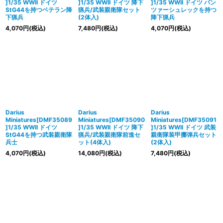
]1/35 WWII ドイツ
]1/35 WWII ドイツ 降下
]1/35 WWII ドイツ パン
StG44を持つベテラン降
猟兵/武装親衛隊セット
ツァーシュレックを持つ
下猟兵
(2体入)
降下猟兵
4,070
円
(税込)
7,480
円
(税込)
4,070
円
(税込)
Darius
Darius
Darius
Miniatures[DMF35089
Miniatures[DMF35090
Miniatures[DMF35091
]1/35 WWII ドイツ
]1/35 WWII ドイツ 降下
]1/35 WWII ドイツ 武装
StG44を持つ武装親衛隊
猟兵/武装親衛隊前進セ
親衛隊装甲擲弾兵セット
兵士
ット(4体入)
(2体入)
4,070
円
(税込)
14,080
円
(税込)
7,480
円
(税込)