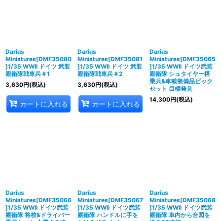
Darius
Darius
Darius
Miniatures[DMF35080
Miniatures[DMF35081
Miniatures[DMF35065
]1/35 WWII ドイツ 武装
]1/35 WWII ドイツ 武装
]1/35 WWII ドイツ武装
親衛隊戦車兵＃1
親衛隊戦車兵＃2
親衛隊 シュタイヤー搭
乗兵&車載装備品ビック
3,630
円
(税込)
3,630
円
(税込)
セット 目標発見
14,300
円
(税込)
カートに入れる
カートに入れる
Darius
Darius
Darius
Miniatures[DMF35066
Miniatures[DMF35067
Miniatures[DMF35068
]1/35 WWII ドイツ武装
]1/35 WWII ドイツ武装
]1/35 WWII ドイツ武装
親衛隊 将校&ドライバー
親衛隊 ハンドルに手を
親衛隊 車内から合図を