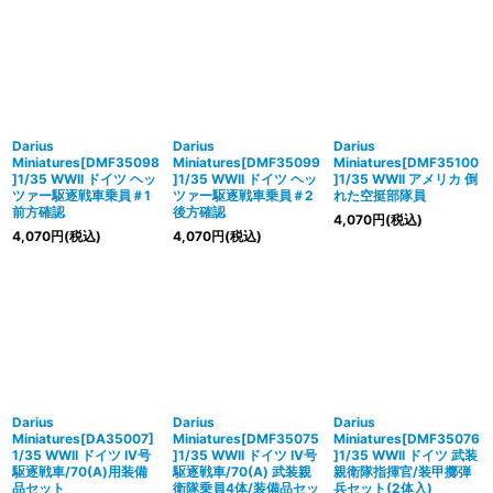
Darius
Darius
Darius
Miniatures[DMF35098
Miniatures[DMF35099
Miniatures[DMF35100
]1/35 WWII ドイツ ヘッ
]1/35 WWII ドイツ ヘッ
]1/35 WWII アメリカ 倒
ツァー駆逐戦車乗員＃1
ツァー駆逐戦車乗員＃2
れた空挺部隊員
前方確認
後方確認
4,070
円
(税込)
4,070
円
(税込)
4,070
円
(税込)
Darius
Darius
Darius
Miniatures[DA35007]
Miniatures[DMF35075
Miniatures[DMF35076
1/35 WWII ドイツ IV号
]1/35 WWII ドイツ IV号
]1/35 WWII ドイツ 武装
駆逐戦車/70(A)用装備
駆逐戦車/70(A) 武装親
親衛隊指揮官/装甲擲弾
品セット
衛隊乗員4体/装備品セッ
兵セット(2体入)