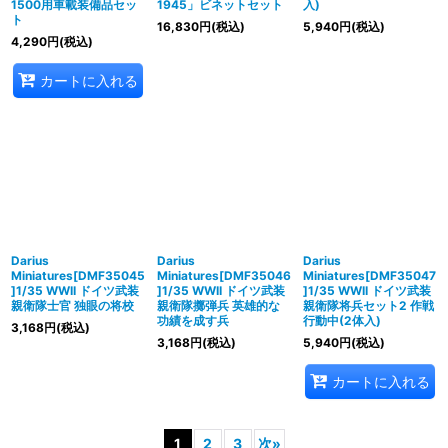
1500用車載装備品セッ
1945」ビネットセット
入)
ト
16,830
円
(税込)
5,940
円
(税込)
4,290
円
(税込)
カートに入れる
Darius
Darius
Darius
Miniatures[DMF35045
Miniatures[DMF35046
Miniatures[DMF35047
]1/35 WWII ドイツ武装
]1/35 WWII ドイツ武装
]1/35 WWII ドイツ武装
親衛隊士官 独眼の将校
親衛隊擲弾兵 英雄的な
親衛隊将兵セット2 作戦
功績を成す兵
行動中(2体入)
3,168
円
(税込)
3,168
円
(税込)
5,940
円
(税込)
カートに入れる
1
2
3
次
»