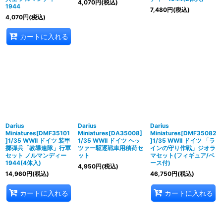
4,070
円
(税込)
1944
7,480
円
(税込)
4,070
円
(税込)
カートに入れる
Darius
Darius
Darius
Miniatures[DMF35101
Miniatures[DA35008]
Miniatures[DMF35082
]1/35 WWII ドイツ 装甲
1/35 WWII ドイツ ヘッ
]1/35 WWII ドイツ 「ラ
擲弾兵「教導連隊」行軍
ツァー駆逐戦車用積荷セ
インの守り作戦」ジオラ
セット ノルマンディー
ット
マセット(フィギュア/ベ
1944(4体入)
ース付)
4,950
円
(税込)
14,960
円
(税込)
46,750
円
(税込)
カートに入れる
カートに入れる