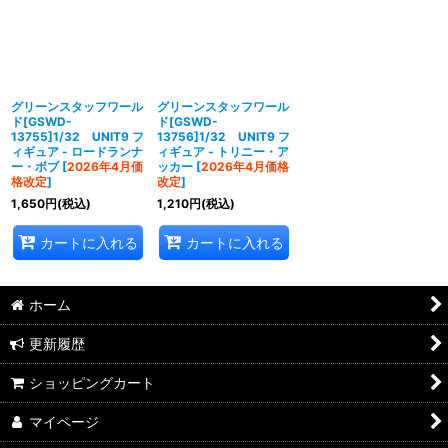
グリーンスタッフワール
グリーンスタッフワール
ド[GSWD-
ド[GSWD-
13755]1/32 UNIT9 フ
13756]1/32 UNIT9 フ
ィギュア - ロードランナ
ィギュア - トリニー・ア
ー・ボブ
[
2026年4月価
ッカー
[
2026年4月価格
格改定
]
改定
]
1,650
円
(税込)
1,210
円
(税込)
カートに入れる
カートに入れる
ホーム
更新履歴
ショッピングカート
マイページ