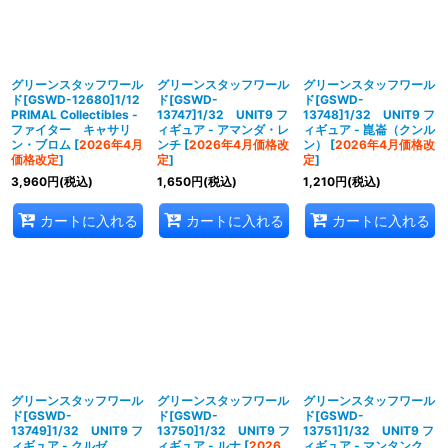
グリーンスタッフワール
グリーンスタッフワール
グリーンスタッフワール
ド[GSWD-12680]1/12
ド[GSWD-
ド[GSWD-
PRIMAL Collectibles -
13747]1/32 UNIT9 フ
13748]1/32 UNIT9 フ
ファイター キャサリ
ィギュア - アマンダ・レ
ィギュア - 崑崙（クンル
ン・ブロム
[
2026年4月
ンチ
[
2026年4月価格改
ン）
[
2026年4月価格改
価格改定
]
定
]
定
]
3,960
円
(税込)
1,650
円
(税込)
1,210
円
(税込)
カートに入れる
カートに入れる
カートに入れる
グリーンスタッフワール
グリーンスタッフワール
グリーンスタッフワール
ド[GSWD-
ド[GSWD-
ド[GSWD-
13749]1/32 UNIT9 フ
13750]1/32 UNIT9 フ
13751]1/32 UNIT9 フ
ィギュア - クルゼ
ィギュア - ルナ
[
2026
ィギュア - マンタンク