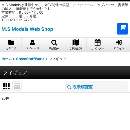
M.S Modelsは世界中から、AFV関係の模型、ディティールアップパーツ、書籍等
の輸入、卸販売を行う会社です。
営業時間：9：00～17：00
定休日：日曜日・月曜日
TEL:029-212-7475
M.S Models Web Shop
カート
カテゴリ
マイページ
商品検索
ご利用案内
カレンダー
ログイン
ホーム
>
GreenStuffWorld
>
フィギュア
フィギュア
表示順変更
閉じる
20
件
表示数
:
在庫あり