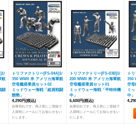
1/
トリファクトリー[FS-04A]1/
トリファクトリー[FS-03B]1/
トリフ
軍航
350 WWII 米 アメリカ海軍航
200 WWII 米 アメリカ海軍航
350
2
空母艦搭乗員セット02
空母艦搭乗員セット01
空母
戦闘
ミッドウェー海戦「総員戦闘
ミッドウェー海戦「平時待機
ミッ
態勢」
中」
中」
4,290円
(税込)
6,600円
(税込)
4,2
在庫切れです。再入荷にご登録で
在庫切れです。再入荷にご登録で
入荷時にメールにてお知らせをい
入荷時にメールにてお知らせをい
たします。
たします。