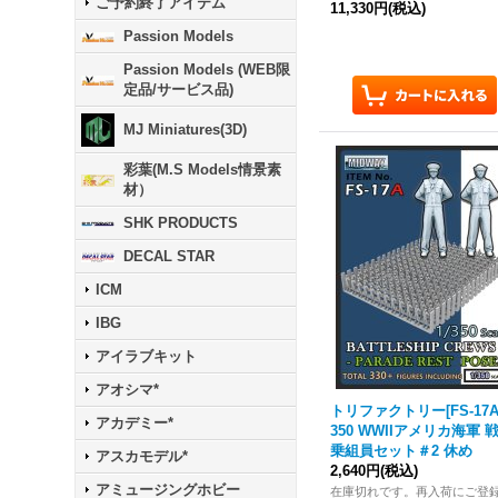
ご予約終了アイテム
11,330円
(税込)
Passion Models
Passion Models (WEB限
定品/サービス品)
MJ Miniatures(3D)
彩葉(M.S Models情景素
材）
SHK PRODUCTS
DECAL STAR
ICM
IBG
アイラブキット
アオシマ*
トリファクトリー[FS-17A]
アカデミー*
350 WWIIアメリカ海軍 
乗組員セット＃2 休め
アスカモデル*
2,640円
(税込)
アミュージングホビー
在庫切れです。再入荷にご登