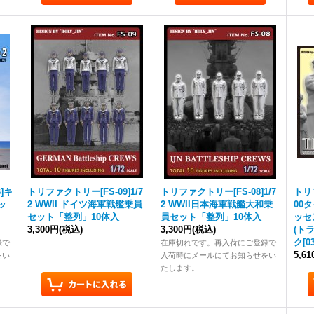
]キ
トリファクトリー[FS-09]1/7
トリファクトリー[FS-08]1/7
トリフ
ッ
2 WWII ドイツ海軍戦艦乗員
2 WWII日本海軍戦艦大和乗
00
セット「整列」10体入
員セット「整列」10体入
ッセ
3,300円
(税込)
3,300円
(税込)
(ト
ク[0
録で
在庫切れです。再入荷にご登録で
5,6
をい
入荷時にメールにてお知らせをい
たします。