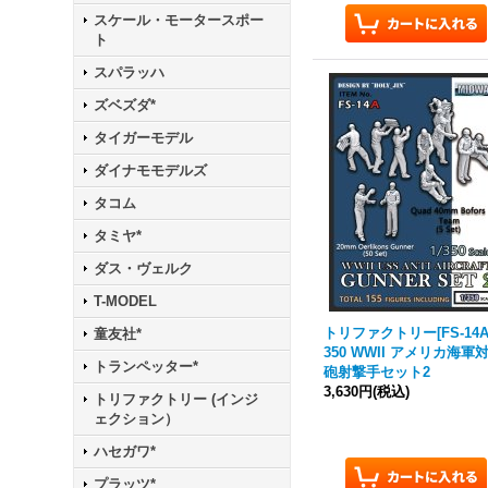
スケール・モータースポー
ト
スパラッハ
ズベズダ*
タイガーモデル
ダイナモモデルズ
タコム
タミヤ*
ダス・ヴェルク
T-MODEL
トリファクトリー[FS-14A]
童友社*
350 WWII アメリカ海軍
トランペッター*
砲射撃手セット2
3,630円
(税込)
トリファクトリー (インジ
ェクション）
ハセガワ*
プラッツ*