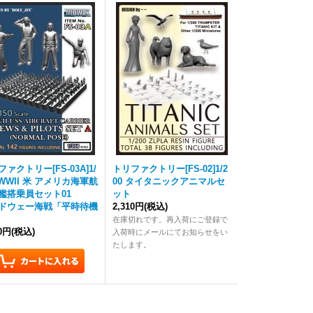
ァクトリー[FS-03A]1/
トリファクトリー[FS-02]1/2
 WWII 米 アメリカ海軍航
00 タイタニックアニマルセ
艦搭乗員セット01
ット
ドウェー海戦「平時待機
2,310円
(税込)
在庫切れです。再入荷にご登録で
90円
(税込)
入荷時にメールにてお知らせをい
たします。