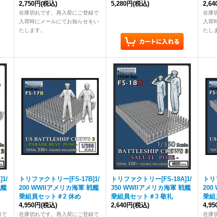
2,750円
(税込)
5,280円
(税込)
2,6
在庫切れです。再入荷にご登録で
在庫
入荷時にメールにてお知らせをい
入荷
たします。
たし
1/
トリファクトリー[FS-17B]1/
トリファクトリー[FS-18A]1/
トリフ
戦艦
200 WWIIアメリカ海軍 戦艦
350 WWIIアメリカ海軍 戦艦
20
乗組員セット＃2 休め
乗組員セット＃3 敬礼
乗組
4,950円
(税込)
2,640円
(税込)
4,9
録で
在庫切れです。再入荷にご登録で
在庫