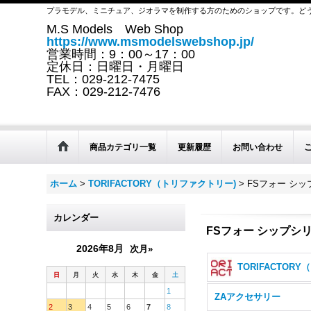
プラモデル、ミニチュア、ジオラマを制作する方のためのショップです。ど
M.S Models Web Shop
https://www.msmodelswebshop.jp/
営業時間：9：00～17：00
定休日：日曜日・月曜日
TEL：029-212-7475
FAX：029-212-7476
商品カテゴリ一覧
更新履歴
お問い合わせ
ホーム
>
TORIFACTORY（トリファクトリー)
>
FSフォー シ
カレンダー
FSフォー シップシ
2026年8月
次月»
T
日
月
火
水
木
金
土
1
ZAアクセサリー
2
3
4
5
6
7
8