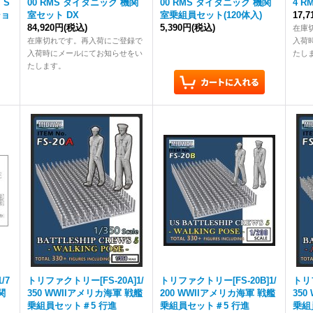
」S
00 RMS タイタニック 機関
00 RMS タイタニック 機関
4 
ショ
室セット DX
室乗組員セット(120体入)
17,
84,920円
(税込)
5,390円
(税込)
在庫
在庫切れです。再入荷にご登録で
入荷
入荷時にメールにてお知らせをい
たし
たします。
/7
トリファクトリー[FS-20A]1/
トリファクトリー[FS-20B]1/
トリフ
関
350 WWIIアメリカ海軍 戦艦
200 WWIIアメリカ海軍 戦艦
35
乗組員セット＃5 行進
乗組員セット＃5 行進
乗組