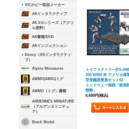
VICホビー取扱メーカー
AKインタラクティブ
AK３Gシリーズ（アクリ
ル塗料）
AK書籍/DVD
AKインジェクション
Doozy（AKインタラクティ
ブ）
Alpine Miniatures
トリファクトリー[FS-04B]
200 WWII 米 アメリカ海
AMMO(AMIG)ミグ
空母艦搭乗員セット0
ミッドウェー海戦「総員
態勢」
AMMO（ミグ）書籍
6,600円
(税込)
ARDENNES MINIATURE
（アルデンヌミニチュ
ア）
Brach Model