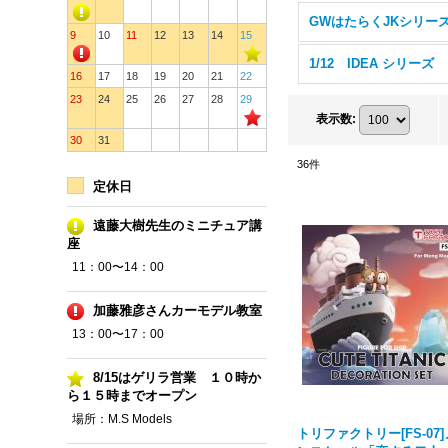
GWはたらくJKシリー
9
10
11
12
13
14
15
1/12 IDEA シリーズ
16
17
18
19
20
21
22
23
24
25
26
27
28
29
表示数
:
30
31
36
件
定休日
遠藤大樹先生のミニチュア講
座
11：00〜14：00
加藤雅彦さんカーモデル教室
13：00〜17：00
8/15はゲリラ営業 １０時か
ら１５時までオープン
場所：M.S Models
トリファクトリー[FS-07]