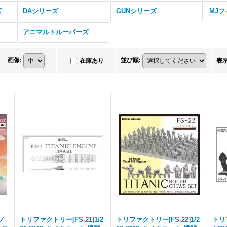
ズ
DAシリーズ
GUNシリーズ
MJ
アニマルトルーパーズ
画像
:
並び順
:
在庫あり
表
ノ
トリファクトリー[FS-21]1/2
トリファクトリー[FS-22]1/2
トリフ