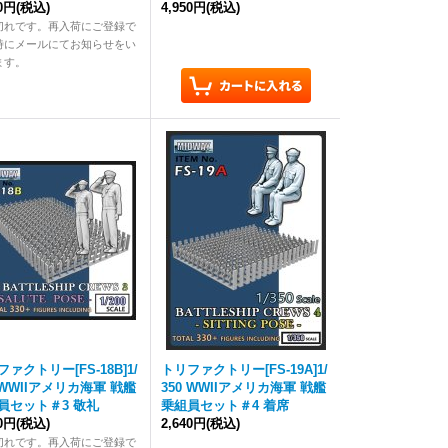
40円
(税込)
4,950円
(税込)
切れです。再入荷にご登録で
時にメールにてお知らせをい
ます。
ァクトリー[FS-18B]1/
トリファクトリー[FS-19A]1/
0 WWIIアメリカ海軍 戦艦
350 WWIIアメリカ海軍 戦艦
員セット＃3 敬礼
乗組員セット＃4 着席
50円
(税込)
2,640円
(税込)
切れです。再入荷にご登録で