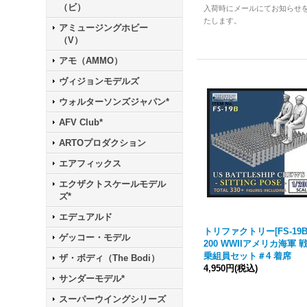
（ビ）
入荷時にメールにてお知らせ
たします。
アミュージングホビー
（V）
アモ（AMMO）
ヴィジョンモデルズ
ウォルターソンズジャパン*
AFV Club*
ARTOプロダクション
エアフィックス
エクザクトスケールモデル
ズ*
エデュアルド
トリファクトリー[FS-19B]
ゲッコー・モデル
200 WWIIアメリカ海軍 
乗組員セット＃4 着席
ザ・ボディ（The Bodi）
4,950円
(税込)
サンダーモデル*
スーパーウイングシリーズ