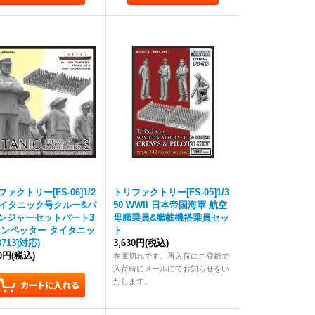
ァクトリー[FS-06]1/2
トリファクトリー[FS-05]1/3
タイタニック号クルー&パ
50 WWII 日本帝国海軍 航空
ンジャーセットパート3
母艦乗員&艦載機搭乗員セッ
ランペッター タイタニッ
ト
3713]対応)
3,630円
(税込)
10円
(税込)
在庫切れです。再入荷にご登録で
入荷時にメールにてお知らせをい
たします。