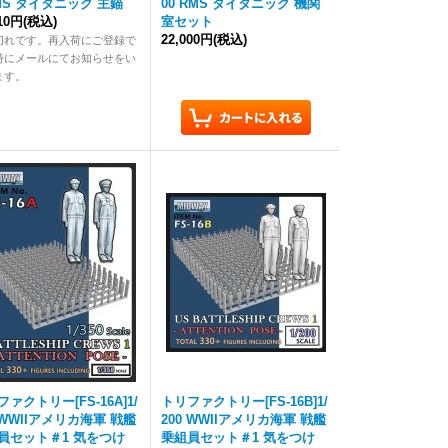
RMS タイタニック 主錨
00 RMS タイタニック 機関
710円
(税込)
室セット
22,000円
(税込)
切れです。再入荷にご登録で
時にメールにてお知らせをい
ます。
ァクトリー[FS-16A]1/
トリファクトリー[FS-16B]1/
0 WWIIアメリカ海軍 戦艦
200 WWIIアメリカ海軍 戦艦
員セット＃1 気をつけ
乗組員セット＃1 気をつけ