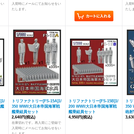
をい
入荷時にメールにてお知らせをい
入荷
たします。
たし
1/
トリファクトリー[FS-15A]1/
トリファクトリー[FS-15B]1/
トリフ
戦艦
350 WWII大日本帝国海軍戦
200 WWII大日本帝国海軍戦
35
艦乗組員セット
艦乗組員セット
砲射
2,640円
(税込)
4,950円
(税込)
3,6
在庫切れです。再入荷にご登録で
入荷時にメールにてお知らせをい
たします。