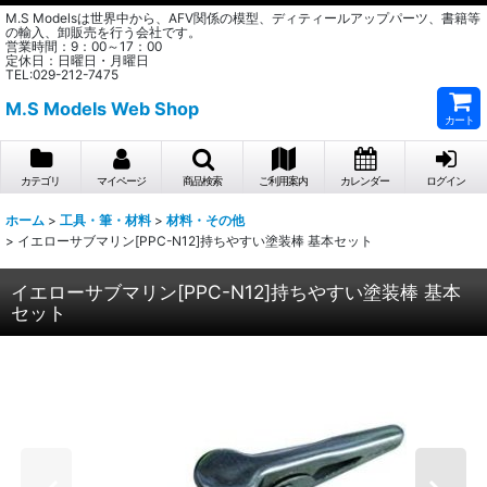
M.S Modelsは世界中から、AFV関係の模型、ディティールアップパーツ、書籍等
の輸入、卸販売を行う会社です。
営業時間：9：00～17：00
定休日：日曜日・月曜日
TEL:029-212-7475
M.S Models Web Shop
カート
カテゴリ
マイページ
商品検索
ご利用案内
カレンダー
ログイン
ホーム
>
工具・筆・材料
>
材料・その他
>
イエローサブマリン[PPC-N12]持ちやすい塗装棒 基本セット
イエローサブマリン[PPC-N12]持ちやすい塗装棒 基本
セット