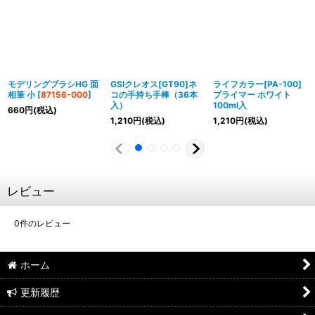
モデリングブラシHG 面
GSIクレオス[GT90]ネ
ライフカラー[PA-100]
相筆 小
[
87156-000
]
コの手持ち手棒（36本
プライマー ホワイト
入）
100ml入
660
円
(税込)
1,210
円
(税込)
1,210
円
(税込)
レビュー
0
件のレビュー
ホーム
更新履歴