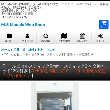
M.S Modelsは世界中から、AFV関係の模型、ディティールアップパーツ、書籍等
の輸入、卸販売を行う会社です。
営業時間：9：00～17：00
定休日：日曜日・月曜日
TEL:029-212-7475
M.S Models Web Shop
カート
カテゴリ
マイページ
商品検索
ご利用案内
カレンダー
ログイン
ホーム
>
工具・筆・材料
>
材料・その他
>
T-11 ルビセルスティック5mm スティック2本 交換ヘッド12個付き
T-11 ルビセルスティック5mm スティック2本 交換ヘ
ッド12個付き
[
WEB限定 ※取引終了につき今後再入荷は
ございません。
]