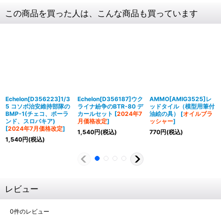
この商品を買った人は、こんな商品も買っています
Echelon[D356223]1/3
Echelon[D356187]ウク
AMMO[AMIG3525]レ
5 コソボ治安維持部隊の
ライナ紛争のBTR-80 デ
ッドタイル（模型用筆付
BMP-1(チェコ、ポーラ
カールセット
[
2024年7
油絵の具）
[
オイルブラ
ンド、スロバキア)
月価格改定
]
ッシャー
]
[
2024年7月価格改定
]
1,540
円
(税込)
770
円
(税込)
1,540
円
(税込)
レビュー
0
件のレビュー