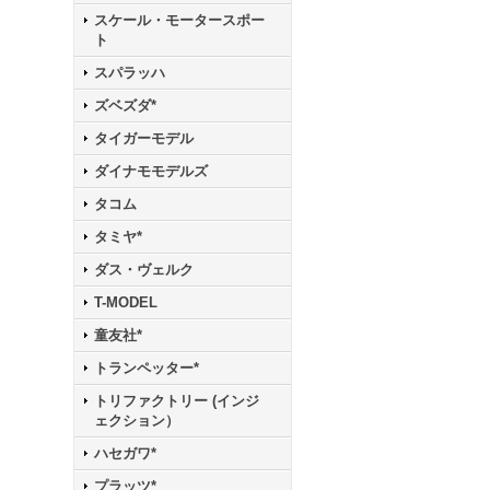
スケール・モータースポー
ト
スパラッハ
ズベズダ*
タイガーモデル
ダイナモモデルズ
タコム
タミヤ*
ダス・ヴェルク
T-MODEL
童友社*
トランペッター*
トリファクトリー (インジ
ェクション）
ハセガワ*
プラッツ*