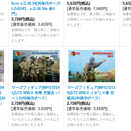
8cm s.G.W.34(36体/9ポーズ/
5,632円
(税込)
5,6
LG42/43、s.G.W.34x 各4
[
通常販売価格
:
7,040円
]
[
通
門）
録で
在庫切れです。再入荷にご登録で
在庫
2,728円
(税込)
をい
入荷時にメールにてお知らせをい
入荷
[
通常販売価格
:
3,410円
]
たします。
たし
在庫切れです。再入荷にご登録で
入荷時にメールにてお知らせをい
たします。
04
マーズフィギュア[MFG7214
マーズフィギュア[MFG7213
冬
1]1/72 WW.II 米軍 空挺兵 パ
9]1/72 WW.II イギリス軍 空
(10
ートII(40体/8ポーズ）
挺兵(40体/8ポーズ）
門）
2,728円
(税込)
2,728円
(税込)
[
通常販売価格
:
3,410円
]
[
通常販売価格
:
3,410円
]
在庫切れです再入荷のご登録をし
在庫切れです再入荷のご登録をし
ていただくと入荷時にメールにて
ていただくと入荷時にメールにて
お知らせをいたします。
お知らせをいたします。