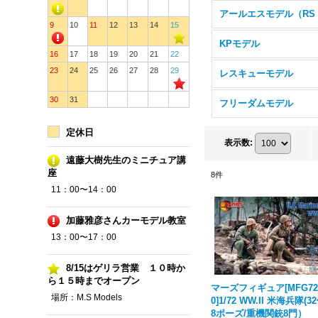
9
10
11
12
13
14
15
KPモデル
16
17
18
19
20
21
22
23
24
25
26
27
28
29
レスキューモデル
30
31
フリーダムモデル
定休日
表示数
:
遠藤大樹先生のミニチュア講
座
8
件
11：00〜14：00
加藤雅彦さんカーモデル教室
13：00〜17：00
8/15はゲリラ営業 １０時か
ら１５時までオープン
マーズフィギュア[MFG72
場所：M.S Models
0]1/72 WW.II 米海兵隊(3
8ポーズ/重機関銃8門）