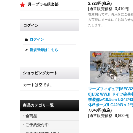
2,728円
(税込)
月一プラモ倶楽部
[
通常販売価格
:
3,410円
]
在庫切れです。再入荷にご登
入荷時にメールにてお知らせ
たします。
ログイン
ログイン
新規登録はこちら
ショッピングカート
カートは空です。
マーズフィギュア[MFG32
8]1/32 WW.II ドイツ砲兵
季装備w/10.5cm LG42/43
体/5ポーズ/LG42/43 x 2
商品カテゴリ一覧
7,040円
(税込)
[
通常販売価格
:
8,800円
]
全商品
ご予約受付中