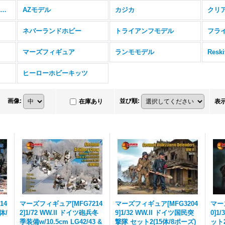
アールエスモデル（RS MODELS）
AZモデル
カジカ
クリ
ネバーランドホビー
トライアンフモデル
フラ
マーズフィギュア
ランモモデル
Resk
ヒーローホビーキッツ
画像
:
並び順
:
在庫あり
表
14
マーズフィギュア[MFG7214
マーズフィギュア[MFG3204
マー
2体/
2]1/72 WW.II ドイツ砲兵冬
9]1/32 WW.II ドイツ国民突
0]1
季装備w/10.5cm LG42/43 &
撃隊 セット2(15体/8ポーズ)
ット