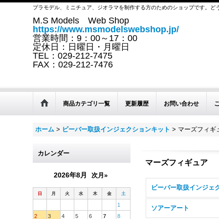
プラモデル、ミニチュア、ジオラマを制作する方のためのショップです。ど
M.S Models Web Shop
https://www.msmodelswebshop.jp/
営業時間：9：00～17：00
定休日：日曜日・月曜日
TEL：029-212-7475
FAX：029-212-7476
商品カテゴリ一覧
更新履歴
お問い合わせ
ホーム
>
ビーバー取扱インジェクションキット
>
マーズフィギ
カレンダー
マーズフィギュア
2026年8月
次月»
日
月
火
水
木
金
土
1
ソアーアート
2
3
4
5
6
7
8