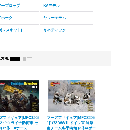
アープロップ
KAモデル
イホーク
ヤフーモデル
it(レスキット)
キネティック
示方法
:
ズフィギュア[MFG3205
マーズフィギュア[MFG3205
/32 ウクライナ防衛軍 セ
1]1/32 WW.II ドイツ軍 迫撃
2(15体・8ポーズ)
砲チーム冬季装備 (8体/4ポー