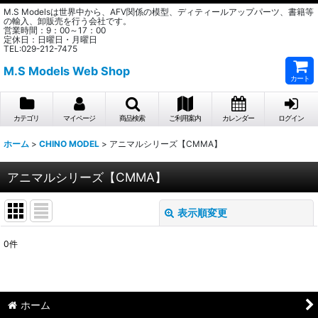
M.S Modelsは世界中から、AFV関係の模型、ディティールアップパーツ、書籍等
の輸入、卸販売を行う会社です。
営業時間：9：00～17：00
定休日：日曜日・月曜日
TEL:029-212-7475
M.S Models Web Shop
カート
カテゴリ
マイページ
商品検索
ご利用案内
カレンダー
ログイン
ホーム
>
CHINO MODEL
>
アニマルシリーズ【CMMA】
アニマルシリーズ【CMMA】
表示順変更
閉じる
0
件
表示数
:
在庫あり
ホーム