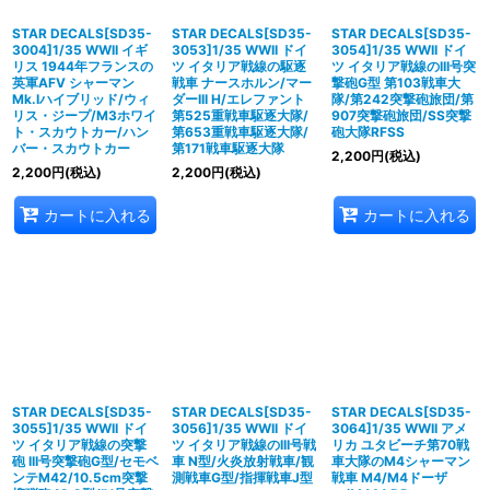
STAR DECALS[SD35-
STAR DECALS[SD35-
STAR DECALS[SD35-
3004]1/35 WWII イギ
3053]1/35 WWII ドイ
3054]1/35 WWII ドイ
リス 1944年フランスの
ツ イタリア戦線の駆逐
ツ イタリア戦線のIII号突
英軍AFV シャーマン
戦車 ナースホルン/マー
撃砲G型 第103戦車大
Mk.Iハイブリッド/ウィ
ダーIII H/エレファント
隊/第242突撃砲旅団/第
リス・ジープ/M3ホワイ
第525重戦車駆逐大隊/
907突撃砲旅団/SS突撃
ト・スカウトカー/ハン
第653重戦車駆逐大隊/
砲大隊RFSS
バー・スカウトカー
第171戦車駆逐大隊
2,200
円
(税込)
2,200
円
(税込)
2,200
円
(税込)
カートに入れる
カートに入れる
STAR DECALS[SD35-
STAR DECALS[SD35-
STAR DECALS[SD35-
3055]1/35 WWII ドイ
3056]1/35 WWII ドイ
3064]1/35 WWII アメ
ツ イタリア戦線の突撃
ツ イタリア戦線のIII号戦
リカ ユタビーチ第70戦
砲 III号突撃砲G型/セモベ
車 N型/火炎放射戦車/観
車大隊のM4シャーマン
ンテM42/10.5cm突撃
測戦車G型/指揮戦車J型
戦車 M4/M4ドーザ