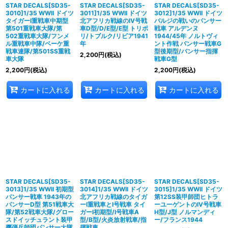
STAR DECALS[SD35-
STAR DECALS[SD35-
STAR DECALS[SD35-
3010]1/35 WWII ドイツ
3011]1/35 WWII ドイツ
3012]1/35 WWII ドイツ
タイガーI重戦車中期型
北アフリカ戦線のIV号戦
バルジの戦いのパンサー
第501重戦車大隊/第
車D型/D/E型/E型 トリポ
戦車 アルデンヌ
502重戦車大隊/フンメ
リ/トブルク/リビア1941
1944/45年 ノルトヴィ
ル重戦車中隊/ベーケ重
年
ント作戦 パンサー戦車G
戦車連隊/第501SS重戦
型後期型/パンサー指揮
2,200
円
(税込)
車大隊
戦車G型
2,200
円
(税込)
2,200
円
(税込)
カートに入れる
カートに入れる
カートに入れる
STAR DECALS[SD35-
STAR DECALS[SD35-
STAR DECALS[SD35-
3013]1/35 WWII 初期型
3014]1/35 WWII ドイツ
3015]1/35 WWII ドイツ
パンサー戦車 1943年の
北アフリカ戦線のタイガ
第12SS装甲師団ヒトラ
パンサーD型 第51戦車大
ーI重戦車とI号戦車 タイ
ーユーゲントのIV号戦車
隊/第52戦車大隊/グロー
ガーI初期型/I号戦車A
H型/J型 ノルマンディ
スドイッチュラント装甲
型/B型/火炎放射戦車/指
ー/フランス1944
擲弾兵師団パンサー大隊
揮戦車