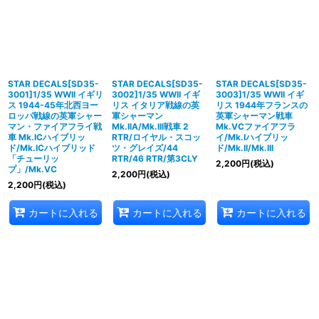
並び順
:
絞り込む
STAR DECALS[SD35-
STAR DECALS[SD35-
STAR DECALS[SD35-
3001]1/35 WWII イギリ
3002]1/35 WWII イギ
3003]1/35 WWII イギ
ス 1944-45年北西ヨー
リス イタリア戦線の英
リス 1944年フランスの
ロッパ戦線の英軍シャー
軍シャーマン
英軍シャーマン戦車
マン・ファイアフライ戦
Mk.IIA/Mk.III戦車 2
Mk.VCファイアフラ
車 Mk.ICハイブリッ
RTR/ロイヤル・スコッ
イ/Mk.Iハイブリッ
ド/Mk.ICハイブリッド
ツ・グレイズ/44
ド/Mk.II/Mk.III
「チューリッ
RTR/46 RTR/第3CLY
2,200
円
(税込)
プ」/Mk.VC
2,200
円
(税込)
2,200
円
(税込)
カートに入れる
カートに入れる
カートに入れる