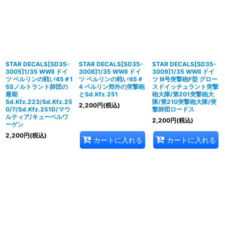
STAR DECALS[SD35-
STAR DECALS[SD35-
STAR DECALS[SD35-
3005]1/35 WWII ドイ
3008]1/35 WWII ドイ
3009]1/35 WWII ドイ
ツ ベルリンの戦い'45＃1
ツ ベルリンの戦い'45＃
ツ III号突撃砲F型 グロー
SSノルトラント師団の
4 ベルリン郊外の突撃砲
スドイッチュラント突撃
最期
とSd.Kfz.251
砲大隊/第201突撃砲大
Sd.Kfz.223/Sd.Kfz.25
隊/第210突撃砲大隊/突
2,200
円
(税込)
0/7/Sd.Kfz.251D/マウ
撃師団ロードス
ルティア/キューベルワ
2,200
円
(税込)
ーゲン
2,200
円
(税込)
カートに入れる
カートに入れる