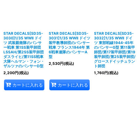
STAR DECALS[SD35-
STAR DECALS[SD35-
STAR DECALS[SD35-
3030]1/35 WWII ドイ
3031]1/35 WWII ドイツ
3032]1/35 WWII ドイ
ツ 武装親衛隊のパンサ
装甲教導師団のパンサー
ツ 東部戦線1944-45年
ー戦車 第1SS装甲師団
戦車 フランス1944年 第
のパンサーG型 第11装甲
LSSAH/第2SS装甲師団
6戦車連隊のパンサーA
師団/第17装甲師団/第19
ダスライヒ/第11SS戦車
型
装甲師団/第25装甲師団/
大隊ヘルマン・フォン・
グロースドイッチュラン
2,530
円
(税込)
ザルツァのパンサーD型
ト師団
2,200
円
(税込)
1,760
円
(税込)
カートに入れる
カートに入れる