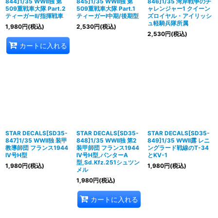
844]1/35 WWII独 第
845]1/35 WWII独 第
846]1/35 湾岸戦争のチ
509重戦車大隊 Part.2
509重戦車大隊 Part.1
ャレンジャー1 クイーン
ティーガーII/指揮戦車
ティーガーI中期/後期型
ズロイヤル・アイリッシ
ュ軽騎兵隊所属
1,980
円
(税込)
2,530
円
(税込)
2,530
円
(税込)
カートに入れる
STAR DECALS[SD35-
STAR DECALS[SD35-
STAR DECALS[SD35-
847]1/35 WWII独 装甲
848]1/35 WWII独 第2
849]1/35 WWII露 レニ
教導師団 フランス1944
装甲師団 フランス1944
ングラード戦線のT-34
IV号H型
IV号H型,パンターA
とKV-1
型,Sd.Kfz.251シュツン
1,980
円
(税込)
1,980
円
(税込)
メル
1,980
円
(税込)
カートに入れる