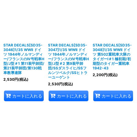
STAR DECALS[SD35-
STAR DECALS[SD35-
STAR DECALS[SD35-
3046]1/35 WWII ドイ
3047]1/35 WWII ドイ
3048]1/35 WWII ドイ
ツ 1944年ノルマンディ
ツ 1944年ノルマンディ
ツ 第502重戦車大隊の
ー/フランスのIV号戦車H
ー/フランスのIV号戦車H
タイガーI＃1 極初期/初
型/J型＃1 第11装甲師団/
型/J型＃2 第9装甲師
期型のタイガー重戦車
第21装甲師団/第130戦
団/SSダスライヒ/SSフ
1942-43
車教導連隊
ルンツベルク/SSヒトラ
2,200
円
(税込)
ーユーゲント
2,530
円
(税込)
2,530
円
(税込)
カートに入れる
カートに入れる
カートに入れる