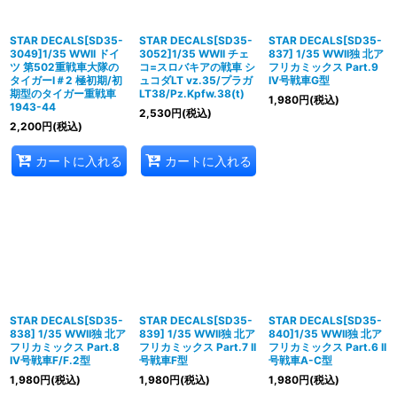
STAR DECALS[SD35-
STAR DECALS[SD35-
STAR DECALS[SD35-
3049]1/35 WWII ドイ
3052]1/35 WWII チェ
837] 1/35 WWII独 北ア
ツ 第502重戦車大隊の
コ=スロバキアの戦車 シ
フリカミックス Part.9
タイガーI＃2 極初期/初
ュコダLT vz.35/プラガ
IV号戦車G型
期型のタイガー重戦車
LT38/Pz.Kpfw.38(t)
1,980
円
(税込)
1943-44
2,530
円
(税込)
2,200
円
(税込)
カートに入れる
カートに入れる
STAR DECALS[SD35-
STAR DECALS[SD35-
STAR DECALS[SD35-
838] 1/35 WWII独 北ア
839] 1/35 WWII独 北ア
840]1/35 WWII独 北ア
フリカミックス Part.8
フリカミックス Part.7 II
フリカミックス Part.6 II
IV号戦車F/F.2型
号戦車F型
号戦車A-C型
1,980
円
(税込)
1,980
円
(税込)
1,980
円
(税込)