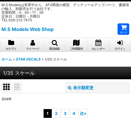
M.S Modelsは世界中から、AFV関係の模型、ディティールアップパーツ、書籍等
の輸入、卸販売を行う会社です。
営業時間：9：00～17：00
定休日：日曜日・月曜日
TEL:029-212-7475
M.S Models Web Shop
カート
カテゴリ
マイページ
商品検索
ご利用案内
カレンダー
ログイン
ホーム
>
STAR DECALS
>
1/35 スケール
1/35 スケール
表示順変更
閉じる
204
件
表示数
:
1
2
3
4
次
»
在庫あり