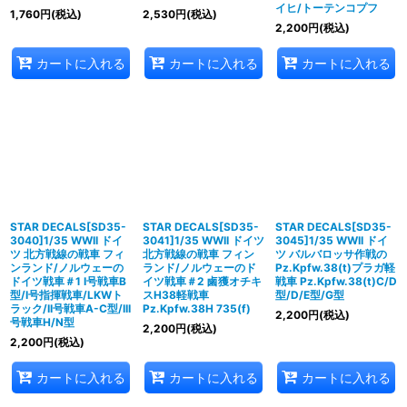
イヒ/トーテンコプフ
1,760
円
(税込)
2,530
円
(税込)
2,200
円
(税込)
カートに入れる
カートに入れる
カートに入れる
STAR DECALS[SD35-
STAR DECALS[SD35-
STAR DECALS[SD35-
3040]1/35 WWII ドイ
3041]1/35 WWII ドイツ
3045]1/35 WWII ドイ
ツ 北方戦線の戦車 フィ
北方戦線の戦車 フィン
ツ バルバロッサ作戦の
ンランド/ノルウェーの
ランド/ノルウェーのド
Pz.Kpfw.38(t)プラガ軽
ドイツ戦車＃1 I号戦車B
イツ戦車＃2 鹵獲オチキ
戦車 Pz.Kpfw.38(t)C/D
型/I号指揮戦車/LKWト
スH38軽戦車
型/D/E型/G型
ラック/II号戦車A-C型/III
Pz.Kpfw.38H 735(f)
2,200
円
(税込)
号戦車H/N型
2,200
円
(税込)
2,200
円
(税込)
カートに入れる
カートに入れる
カートに入れる