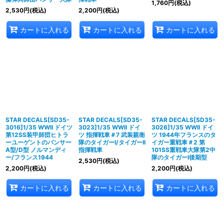
1,760
円
(税込)
2,530
円
(税込)
2,200
円
(税込)
カートに入れる
カートに入れる
カートに入れる
STAR DECALS[SD35-
STAR DECALS[SD35-
STAR DECALS[SD35-
3016]1/35 WWII ドイツ
3023]1/35 WWII ドイ
3026]1/35 WWII ドイ
第12SS装甲師団ヒトラ
ツ 指揮戦車＃7 武装親衛
ツ 1944年フランスのタ
ーユーゲントのパンサー
隊のタイガーI/タイガーII
イガー重戦車＃2 第
A型/D型 ノルマンディ
指揮戦車
101SS重戦車大隊第2中
ー/フランス1944
隊のタイガーI後期型
2,530
円
(税込)
2,200
円
(税込)
2,200
円
(税込)
カートに入れる
カートに入れる
カートに入れる