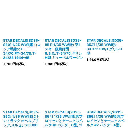
STAR DECALS[SD35-
STAR DECALS[SD35-
STAR DECALS[SD35-
850] 1/35 WWII露 白ロ
851] 1/35 WWII独 第1
852] 1/35 WWII独
シア戦線のT-
スキー猟兵師団
Sd.Kfz.138/1 グリレH
34/76,PT-34/76,T-
R.S.O.,T-34/76,グリレ
型
34/85 1944-45
H型,キューベルワーゲン
1,980
円
(税込)
1,760
円
(税込)
1,980
円
(税込)
STAR DECALS[SD35-
STAR DECALS[SD35-
STAR DECALS[SD35-
853] 1/35 WWII独 3ト
854] 1/35 WWII独 東プ
855] 1/35 WWII独 東プ
ントラック オペルブリ
ロイセンとケーニヒスベ
ロイセンとケーニヒスベ
ッツ,メルセデス3000
ルク #1 パンターG型,パ
ルク #2 パンターA型、