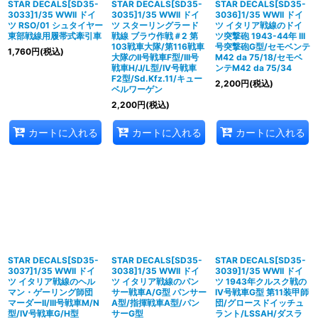
STAR DECALS[SD35-
STAR DECALS[SD35-
STAR DECALS[SD35-
3033]1/35 WWII ドイ
3035]1/35 WWII ドイ
3036]1/35 WWII ドイ
ツ RSO/01 シュタイヤー
ツ スターリングラード
ツ イタリア戦線のドイ
東部戦線用履帯式牽引車
戦線 ブラウ作戦＃2 第
ツ突撃砲 1943-44年 III
103戦車大隊/第116戦車
号突撃砲G型/セモベンテ
1,760
円
(税込)
大隊のII号戦車F型/III号
M42 da 75/18/セモベ
戦車H/J/L型/IV号戦車
ンテM42 da 75/34
F2型/Sd.Kfz.11/キュー
2,200
円
(税込)
ベルワーゲン
2,200
円
(税込)
カートに入れる
カートに入れる
カートに入れる
STAR DECALS[SD35-
STAR DECALS[SD35-
STAR DECALS[SD35-
3037]1/35 WWII ドイ
3038]1/35 WWII ドイ
3039]1/35 WWII ドイ
ツ イタリア戦線のヘル
ツ イタリア戦線のパン
ツ 1943年クルスク戦の
マン・ゲーリング師団
サー戦車A/G型 パンサー
IV号戦車G型 第11装甲師
マーダーII/III号戦車M/N
A型/指揮戦車A型/パン
団/グロースドイッチュ
型/IV号戦車G/H型
サーG型
ラント/LSSAH/ダスラ