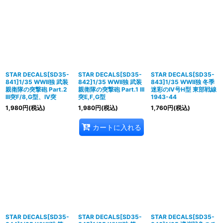
STAR DECALS[SD35-
STAR DECALS[SD35-
STAR DECALS[SD35-
841]1/35 WWII独 武装
842]1/35 WWII独 武装
843]1/35 WWII独 冬季
親衛隊の突撃砲 Part.2
親衛隊の突撃砲 Part.1 III
迷彩のIV号H型 東部戦線
III突F/8,G型、IV突
突E,F,G型
1943-44
1,980
円
(税込)
1,980
円
(税込)
1,760
円
(税込)
カートに入れる
STAR DECALS[SD35-
STAR DECALS[SD35-
STAR DECALS[SD35-