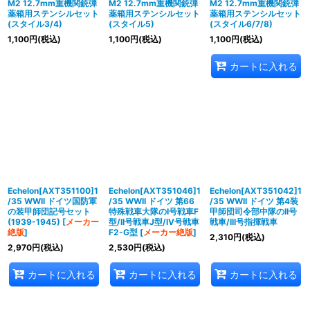
M2 12.7mm重機関銃弾
M2 12.7mm重機関銃弾
M2 12.7mm重機関銃弾
薬箱用ステンシルセット
薬箱用ステンシルセット
薬箱用ステンシルセット
(スタイル3/4)
(スタイル5)
(スタイル6/7/8)
1,100
円
(税込)
1,100
円
(税込)
1,100
円
(税込)
カートに入れる
Echelon[AXT351100]1
Echelon[AXT351046]1
Echelon[AXT351042]1
/35 WWII ドイツ国防軍
/35 WWII ドイツ 第66
/35 WWII ドイツ 第4装
の装甲師団記号セット
特殊戦車大隊のI号戦車F
甲師団司令部中隊のII号
(1939-1945)
[
メーカー
型/II号戦車J型/IV号戦車
戦車/III号指揮戦車
絶版
]
F2-G型
[
メーカー絶版
]
2,310
円
(税込)
2,970
円
(税込)
2,530
円
(税込)
カートに入れる
カートに入れる
カートに入れる