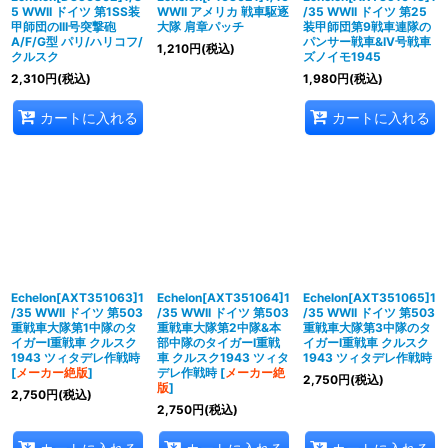
5 WWII ドイツ 第1SS装
WWII アメリカ 戦車駆逐
/35 WWII ドイツ 第25
甲師団のIII号突撃砲
大隊 肩章パッチ
装甲師団第9戦車連隊の
A/F/G型 パリ/ハリコフ/
パンサー戦車&IV号戦車
1,210
円
(税込)
クルスク
ズノイモ1945
2,310
円
(税込)
1,980
円
(税込)
カートに入れる
カートに入れる
Echelon[AXT351063]1
Echelon[AXT351064]1
Echelon[AXT351065]1
/35 WWII ドイツ 第503
/35 WWII ドイツ 第503
/35 WWII ドイツ 第503
重戦車大隊第1中隊のタ
重戦車大隊第2中隊&本
重戦車大隊第3中隊のタ
イガーI重戦車 クルスク
部中隊のタイガーI重戦
イガーI重戦車 クルスク
1943 ツィタデレ作戦時
車 クルスク1943 ツィタ
1943 ツィタデレ作戦時
[
メーカー絶版
]
デレ作戦時
[
メーカー絶
2,750
円
(税込)
版
]
2,750
円
(税込)
2,750
円
(税込)