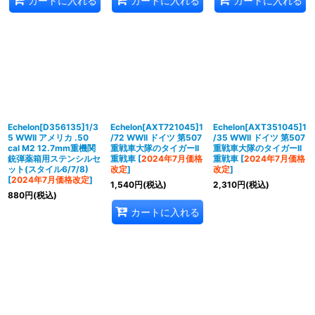
カートに入れる
カートに入れる
カートに入れる
Echelon[D356135]1/3
Echelon[AXT721045]1
Echelon[AXT351045]1
5 WWII アメリカ .50
/72 WWII ドイツ 第507
/35 WWII ドイツ 第507
cal M2 12.7mm重機関
重戦車大隊のタイガーII
重戦車大隊のタイガーII
銃弾薬箱用ステンシルセ
重戦車
[
2024年7月価格
重戦車
[
2024年7月価格
ット(スタイル6/7/8)
改定
]
改定
]
[
2024年7月価格改定
]
1,540
円
(税込)
2,310
円
(税込)
880
円
(税込)
カートに入れる