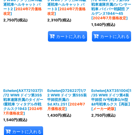
逐戦車ヘルキャット パ
逐戦車ヘルキャット パ
戦車連隊所属のパンサー
ート2
[
2024年7月価格
ート3
[
2024年7月価格
戦車 パイパー戦闘団 ア
改定
]
改定
]
ルデンヌ1944〜45
[
2024年7月価格改定
]
2,750
円
(税込)
2,310
円
(税込)
1,540
円
(税込)
カートに入れる
カートに入れる
Echelon[AXT721037]1
Echelon[D726227]1/7
Echelon[AXT351004]1
/72 WWII ドイツ第3SS
2 WWII ドイツ 第5SS装
/35 WWII ドイツ第4装
戦車連隊所属のタイガー
甲師団所属の
甲師団 IV号戦車G/H型
I重戦車 ツィタデル作戦
Sd.Kfz.251
[
2024年7
&II号戦車ルクス【再販】
クルスク1943
[
2024年
月価格改定
]
[
メーカー絶版
]
7月価格改定
]
1,430
円
(税込)
2,750
円
(税込)
1,540
円
(税込)
カートに入れる