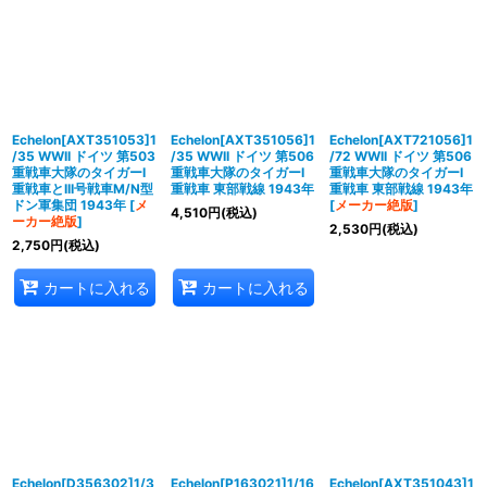
Echelon[AXT351053]1
Echelon[AXT351056]1
Echelon[AXT721056]1
/35 WWII ドイツ 第503
/35 WWII ドイツ 第506
/72 WWII ドイツ 第506
重戦車大隊のタイガーI
重戦車大隊のタイガーI
重戦車大隊のタイガーI
重戦車とIII号戦車M/N型
重戦車 東部戦線 1943年
重戦車 東部戦線 1943年
ドン軍集団 1943年
[
メ
[
メーカー絶版
]
4,510
円
(税込)
ーカー絶版
]
2,530
円
(税込)
2,750
円
(税込)
カートに入れる
カートに入れる
Echelon[D356302]1/3
Echelon[P163021]1/16
Echelon[AXT351043]1