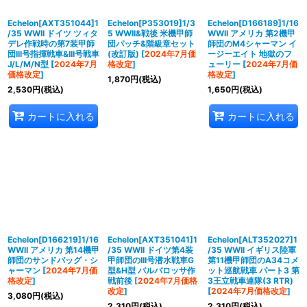
Echelon[AXT351044]1
Echelon[P353019]1/3
Echelon[D166189]1/16
/35 WWII ドイツ ツィタ
5 WWII&戦後 米機甲師
WWII アメリカ 第2機甲
デレ作戦時の第7装甲師
団パッチ&階級章セット
師団のM4シャーマン イ
団III号指揮戦車&III号戦車
(改訂版)
[
2024年7月価
ージーエイト 地獄のフ
J/L/M/N型
[
2024年7月
格改定
]
ューリー
[
2024年7月価
価格改定
]
格改定
]
1,870
円
(税込)
2,530
円
(税込)
1,650
円
(税込)
カートに入れる
カートに入れる
Echelon[D166219]1/16
Echelon[AXT351041]1
Echelon[ALT352027]1
WWII アメリカ 第14機甲
/35 WWII ドイツ第4装
/35 WWII イギリス陸軍
師団のサンドバッグ・シ
甲師団のIII号潜水戦車G
第11機甲師団のA34コメ
ャーマン
[
2024年7月価
型&H型 バルバロッサ作
ット巡航戦車 パート3 第
格改定
]
戦前後
[
2024年7月価格
3王立戦車連隊(3 RTR)
改定
]
[
2024年7月価格改定
]
3,080
円
(税込)
2,310
円
(税込)
2,310
円
(税込)