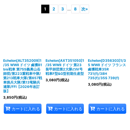
1
2
3
...
8
次
»
在庫あり
並び順
:
絞り込む
Echelon[ALT352009]1
Echelon[AXT351050]1
Echelon[D356303]1/3
/35 WWII ドイツ 鹵獲B1
/35 WWII ドイツ 第23
5 WWII ドイツ フランス
bis戦車 第7SS義勇山岳
装甲師団第2大隊のIV号
鹵獲戦車35R
師団/第223重戦車中隊/
戦車F型&G型初期生産型
731(f)/38H
第213戦車大隊/第657戦
735(f)/35S 739(f)
3,080
円
(税込)
車猟兵大隊/第13竜騎兵
3,080
円
(税込)
連隊/FFI【2026年改訂
版】
3,850
円
(税込)
カートに入れる
カートに入れる
カートに入れる