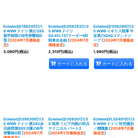
Echelon[D166295]1/1
Echelon[D356293]1/3
Echelon[D356299]1/3
6 WWII ドイツ 第2/3SS
5 WWII ドイツ
5 WWII イギリス陸軍 中
装甲師団のIII号突撃砲G
Sd.Kfz.131マーダーII対
近東のGHQコマンドジ
型
[
2024年7月価格改
戦車自走砲
[
2024年7月
ープ
[
2024年7月価格改
定
]
価格改定
]
定
]
3,080
円
(税込)
2,310
円
(税込)
1,980
円
(税込)
カートに入れる
カートに入れる
Echelon[D356300]1/3
Echelon[D356301]1/3
Echelon[FL354010]1/3
5 WWII ドイツ 第282歩
5 現用 リビア内戦の民兵
5 WWII ドイツ 対空識別
兵師団第905大隊のIII号
テクニカル パート2
／標識旗
[
2024年7月価
突撃砲G型
[
2024年7月
[
2024年7月価格改定
]
格改定
]
価格改定
]