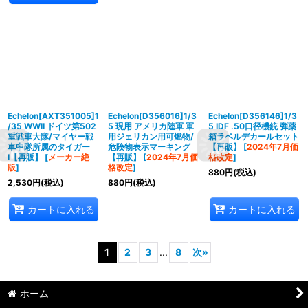
Echelon[AXT351005]1
Echelon[D356016]1/3
Echelon[D356146]1/3
/35 WWII ドイツ第502
5 現用 アメリカ陸軍 軍
5 IDF .50口径機銃 弾薬
重戦車大隊/マイヤー戦
用ジェリカン用可燃物/
箱ラベルデカールセット
車中隊所属のタイガー
危険物表示マーキング
【再販】
[
2024年7月価
I【再販】
[
メーカー絶
【再販】
[
2024年7月価
格改定
]
版
]
格改定
]
880
円
(税込)
2,530
円
(税込)
880
円
(税込)
カートに入れる
カートに入れる
1
2
3
...
8
次
»
ホーム