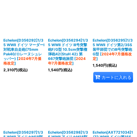
Echelon[D356292]1/3
Echelon[D356294]1/3
Echelon[D356295]1/3
5 WWII ドイツ マーダーI
5 WWII ドイツ III号突撃
5 WWII ドイツ第2/3SS
対戦車自走砲(75mm
砲F/G型 10.5cm突撃榴
装甲師団でのIII号突撃砲
Pak40/ロレーヌシュレ
弾砲42(StuH 42) 第
G型
[
2024年7月価格改
ッパー)
[
2024年7月価
667突撃砲旅団
[
2024
定
]
格改定
]
年7月価格改定
]
1,540
円
(税込)
2,310
円
(税込)
1,540
円
(税込)
カートに入れる
Echelon[D356297]1/3
Echelon[D356298]1/3
Echelon[AXT721034]1
5 WWII アメリカM18駆
5 WWII アメリカM18駆
/72 WWII ドイツ第1SS