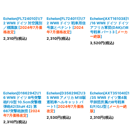
Echelon[FL724010]1/7
Echelon[FL724011]1/7
Echelon[AXT161038]1
2 WWII ドイツ 対空識別
2 WWII ドイツ 戦車用信
/16 WWII ドイツ ドイツ
／標識旗
[
2024年7月価
号旗とペナント
[
2024
アフリカ軍団(DAK)のIII
格改定
]
年7月価格改定
]
号戦車 パート3
[
メーカ
ー絶版
]
2,310
円
(税込)
2,310
円
(税込)
3,520
円
(税込)
Echelon[D166294]1/1
Echelon[D356296]1/3
Echelon[AXT351040]1
6 WWII ドイツ III号突撃
5 WWII アメリカ M18駆
/35 WWII ドイツ第4装
砲F/G型 10.5cm突撃榴
逐戦車ヘルキャット パ
甲師団所属のIII号戦車
弾砲42(StuH 42) 第
ート1
[
2024年7月価格
E/F/G/J型
[
メーカー絶
667突撃砲旅団
[
2024
改定
]
版
]
年7月価格改定
]
2,530
円
(税込)
2,310
円
(税込)
2,310
円
(税込)