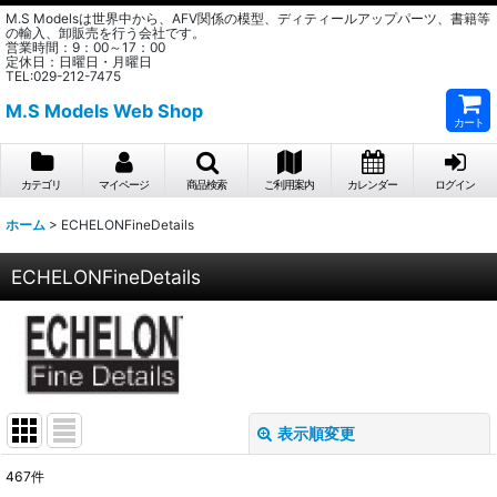
M.S Modelsは世界中から、AFV関係の模型、ディティールアップパーツ、書籍等
の輸入、卸販売を行う会社です。
営業時間：9：00～17：00
定休日：日曜日・月曜日
TEL:029-212-7475
M.S Models Web Shop
カート
カテゴリ
マイページ
商品検索
ご利用案内
カレンダー
ログイン
ホーム
>
ECHELONFineDetails
ECHELONFineDetails
表示順変更
閉じる
467
件
表示数
: