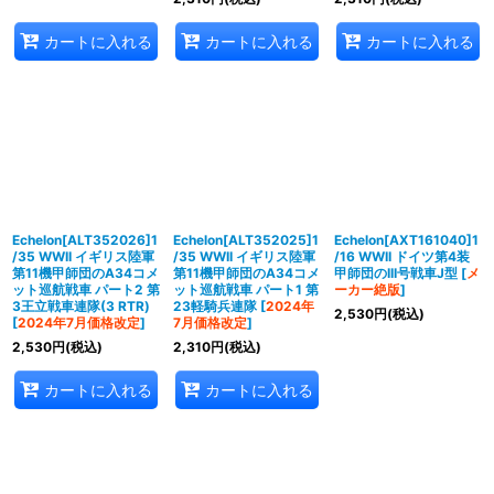
カートに入れる
カートに入れる
カートに入れる
Echelon[ALT352026]1
Echelon[ALT352025]1
Echelon[AXT161040]1
/35 WWII イギリス陸軍
/35 WWII イギリス陸軍
/16 WWII ドイツ第4装
第11機甲師団のA34コメ
第11機甲師団のA34コメ
甲師団のIII号戦車J型
[
メ
ット巡航戦車 パート2 第
ット巡航戦車 パート1 第
ーカー絶版
]
3王立戦車連隊(3 RTR)
23軽騎兵連隊
[
2024年
2,530
円
(税込)
[
2024年7月価格改定
]
7月価格改定
]
2,530
円
(税込)
2,310
円
(税込)
カートに入れる
カートに入れる