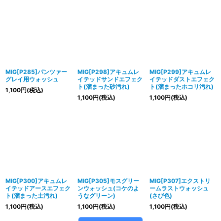
MIG[P285]パンツァー
MIG[P298]アキュムレ
MIG[P299]アキュムレ
グレイ用ウォッシュ
イテッドサンドエフェク
イテッドダストエフェク
ト(溜まった砂汚れ)
ト(溜まったホコリ汚れ)
1,100
円
(税込)
1,100
円
(税込)
1,100
円
(税込)
MIG[P300]アキュムレ
MIG[P305]モスグリー
MIG[P307]エクストリ
イテッドアースエフェク
ンウォッシュ(コケのよ
ームラストウォッシュ
ト(溜まった土汚れ)
うなグリーン)
(さび色)
1,100
円
(税込)
1,100
円
(税込)
1,100
円
(税込)