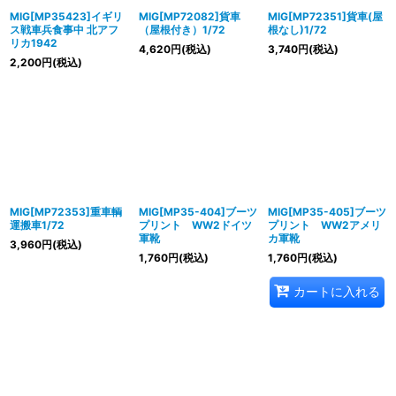
MIG[MP35423]イギリ
MIG[MP72082]貨車
MIG[MP72351]貨車(屋
ス戦車兵食事中 北アフ
（屋根付き）1/72
根なし)1/72
リカ1942
4,620
円
(税込)
3,740
円
(税込)
2,200
円
(税込)
MIG[MP72353]重車輌
MIG[MP35-404]ブーツ
MIG[MP35-405]ブーツ
運搬車1/72
プリント WW2ドイツ
プリント WW2アメリ
軍靴
カ軍靴
3,960
円
(税込)
1,760
円
(税込)
1,760
円
(税込)
カートに入れる