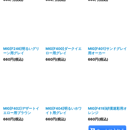
MIG[F246]明るいグリ
MIG[F400]ダークイエ
MIG[F401]サンドグレイ
ーン用グレイ
ロー用グレイ
用オーカー
660
円
(税込)
660
円
(税込)
660
円
(税込)
MIG[F402]デザートイ
MIG[F404]明るいホワ
MIG[F419]砂漠迷彩用オ
エロー用ブラウン
イト用グレイ
レンジ
660
円
(税込)
660
円
(税込)
660
円
(税込)