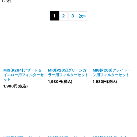
123
件
サブカテゴリ
:
1
2
3
次
»
表示数
:
在庫あり
並び順
:
絞り込む
MIG[P264]デザート＆
MIG[P265]グリーンカ
MIG[P266]グレイトー
イエロー用フィルターセ
ラー用フィルターセット
ン用フィルターセット
ット
1,980
円
(税込)
1,980
円
(税込)
1,980
円
(税込)