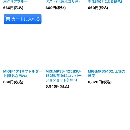
用クリアブルー
ダスト(汎用ホコリ色)
チ(日焼けによる褪色)
660
円
(税込)
660
円
(税込)
660
円
(税込)
カートに入れる
MIG[F431]サブトルダー
MIG[MP35-425]ISU-
MIG[MP35402]工場の
ト(微妙な汚れ)
152砲塔1944コンバー
煙突
ジョンセット(1/35)
660
円
(税込)
6,820
円
(税込)
5,940
円
(税込)