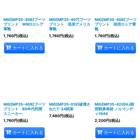
MIG[MP35-406]ブーツ
MIG[MP35-407]ブーツ
MIG[MP35-408]ブーツ
プリント WW2ロシア
プリント 現用アメリカ
プリント 現用ロシア軍
軍靴
軍靴
靴
1,760
円
(税込)
1,760
円
(税込)
1,760
円
(税込)
カートに入れる
カートに入れる
MIG[MP35-409]ブーツ
MIG[MP35-018]破壊さ
MIG[MP35-420]HJ師
プリント 80年代民間
れたT-34戦車
団戦車将校 ノルマンデ
スニーカー
ィ1944
7,480
円
(税込)
1,760
円
(税込)
2,200
円
(税込)
カートに入れる
カートに入れる