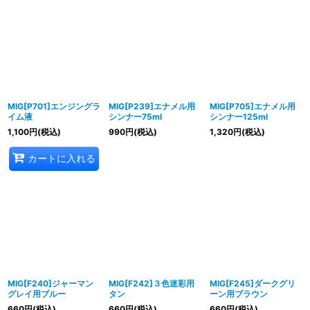
MIG[P701]エンジングラ
MIG[P239]エナメル用
MIG[P705]エナメル用
イム液
シンナー75ml
シンナー125ml
1,100
円
(税込)
990
円
(税込)
1,320
円
(税込)
カートに入れる
MIG[F240]ジャーマン
MIG[F242]３色迷彩用
MIG[F245]ダークグリ
グレイ用ブルー
タン
ーン用ブラウン
660
円
(税込)
660
円
(税込)
660
円
(税込)