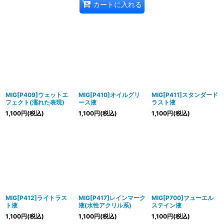
カートに入れる
MIG[P409]ウェットエ
MIG[P410]オイルグリ
MIG[P411]スタンダード
フェクト(濡れた表現)
ース液
ラスト液
1,100
円
(税込)
1,100
円
(税込)
1,100
円
(税込)
MIG[P412]ライトラス
MIG[P417]レインマーク
MIG[P700]フューエル
ト液
液(水性アクリル系)
ステイン液
1,100
円
(税込)
1,100
円
(税込)
1,100
円
(税込)