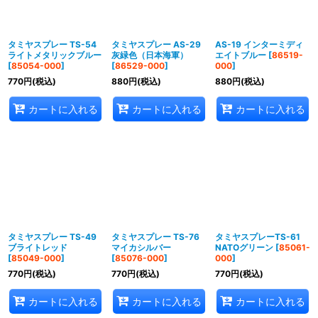
並び順
:
絞り込む
タミヤスプレー TS-54
タミヤスプレー AS-29
AS-19 インターミディ
ライトメタリックブルー
灰緑色（日本海軍）
エイトブルー
[
86519-
[
85054-000
]
[
86529-000
]
000
]
770
円
(税込)
880
円
(税込)
880
円
(税込)
カートに入れる
カートに入れる
カートに入れる
タミヤスプレー TS-49
タミヤスプレー TS-76
タミヤスプレーTS-61
ブライトレッド
マイカシルバー
NATOグリーン
[
85061-
[
85049-000
]
[
85076-000
]
000
]
770
円
(税込)
770
円
(税込)
770
円
(税込)
カートに入れる
カートに入れる
カートに入れる