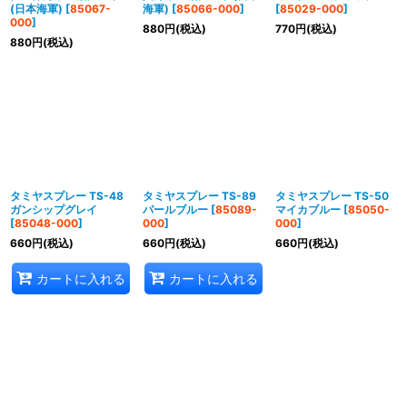
(日本海軍)
[
85067-
海軍)
[
85066-000
]
[
85029-000
]
000
]
880
円
(税込)
770
円
(税込)
880
円
(税込)
タミヤスプレー TS-48
タミヤスプレー TS-89
タミヤスプレー TS-50
ガンシップグレイ
パールブルー
[
85089-
マイカブルー
[
85050-
[
85048-000
]
000
]
000
]
660
円
(税込)
660
円
(税込)
660
円
(税込)
カートに入れる
カートに入れる