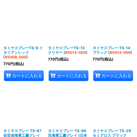
タミヤスプレーTS-8 イ
タミヤスプレーTS-13
タミヤスプレー TS-14
タリアンレッド
クリヤー
[
85013-000
]
ブラック
[
85014-000
]
[
85008-000
]
770
円
(税込)
770
円
(税込)
770
円
(税込)
カートに入れる
カートに入れる
カートに入れる
タミヤスプレー TS-67
タミヤスプレー TS-66
タミヤスプレー TS-29
佐世保海軍工廠グレイ
呉海軍工廠グレイ (日本
セミグロス ブラック