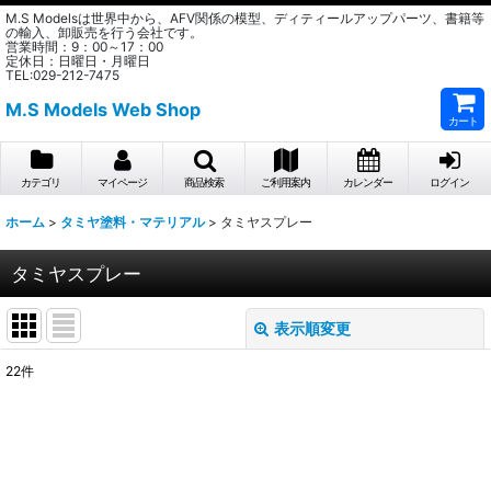
M.S Modelsは世界中から、AFV関係の模型、ディティールアップパーツ、書籍等
の輸入、卸販売を行う会社です。
営業時間：9：00～17：00
定休日：日曜日・月曜日
TEL:029-212-7475
M.S Models Web Shop
カート
カテゴリ
マイページ
商品検索
ご利用案内
カレンダー
ログイン
ホーム
>
タミヤ塗料・マテリアル
>
タミヤスプレー
タミヤスプレー
表示順変更
閉じる
22
件
表示数
:
在庫あり