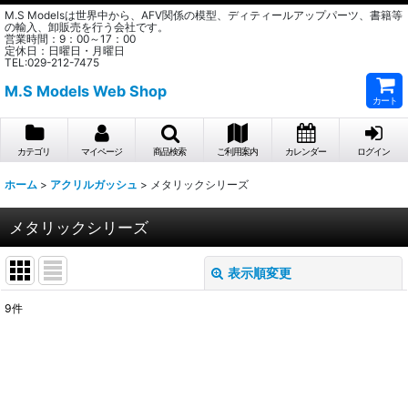
M.S Modelsは世界中から、AFV関係の模型、ディティールアップパーツ、書籍等
の輸入、卸販売を行う会社です。
営業時間：9：00～17：00
定休日：日曜日・月曜日
TEL:029-212-7475
M.S Models Web Shop
カート
カテゴリ
マイページ
商品検索
ご利用案内
カレンダー
ログイン
ホーム
>
アクリルガッシュ
>
メタリックシリーズ
メタリックシリーズ
表示順変更
閉じる
9
件
表示数
:
在庫あり