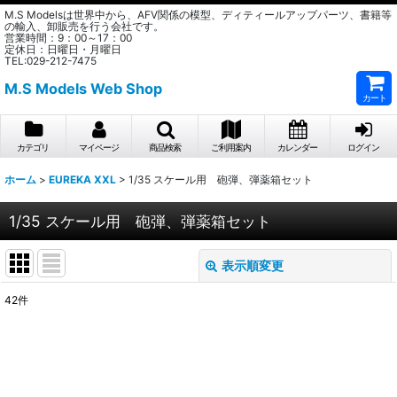
M.S Modelsは世界中から、AFV関係の模型、ディティールアップパーツ、書籍等
の輸入、卸販売を行う会社です。
営業時間：9：00～17：00
定休日：日曜日・月曜日
TEL:029-212-7475
M.S Models Web Shop
カート
カテゴリ
マイページ
商品検索
ご利用案内
カレンダー
ログイン
ホーム
>
EUREKA XXL
>
1/35 スケール用 砲弾、弾薬箱セット
1/35 スケール用 砲弾、弾薬箱セット
表示順変更
閉じる
42
件
表示数
:
在庫あり