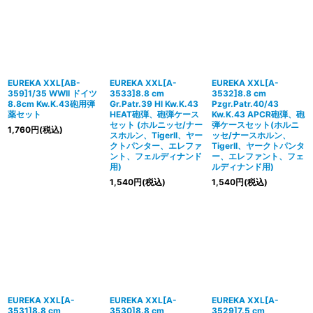
EUREKA XXL[AB-
EUREKA XXL[A-
EUREKA XXL[A-
359]1/35 WWII ドイツ
3533]8.8 cm
3532]8.8 cm
8.8cm Kw.K.43砲用弾
Gr.Patr.39 Hl Kw.K.43
Pzgr.Patr.40/43
薬セット
HEAT砲弾、砲弾ケース
Kw.K.43 APCR砲弾、砲
セット (ホルニッセ/ナー
弾ケースセット(ホルニ
1,760
円
(税込)
スホルン、TigerII、ヤー
ッセ/ナースホルン、
クトパンター、エレファ
TigerII、ヤークトパンタ
ント、フェルディナンド
ー、エレファント、フェ
用)
ルディナンド用)
1,540
円
(税込)
1,540
円
(税込)
EUREKA XXL[A-
EUREKA XXL[A-
EUREKA XXL[A-
3531]8.8 cm
3530]8.8 cm
3529]7.5 cm