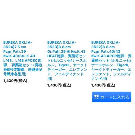
EUREKA XXL[A-
EUREKA XXL[A-
EUREKA XXL[A-
3524]7.5 cm
3523]8.8 cm
3522]8.8 cm
Pzgr.Patr.39
Gr.Patr.39 Hl Kw.K.43
Pzgr.Patr.40/43
Kw.K.40/Stu.K.40
HEAT砲弾、弾薬箱セッ
Kw.K.43 APCR砲弾、弾
L/43、L/48 APCBC砲
ト(ホルニッセ/ナースホ
薬箱セット (ホルニッセ/
弾、 弾薬箱セット(長砲
ルン、TigerII、ヤークト
ナースホルン、TigerII、
身III号突撃砲、長砲身IV
ティーガー、エレファン
ヤークトティーガー、エ
号戦車各型用)
ト、フェルディナンド
レファント、フェルディ
用)
ナンド用)
1,430
円
(税込)
1,430
円
(税込)
1,430
円
(税込)
カートに入れる