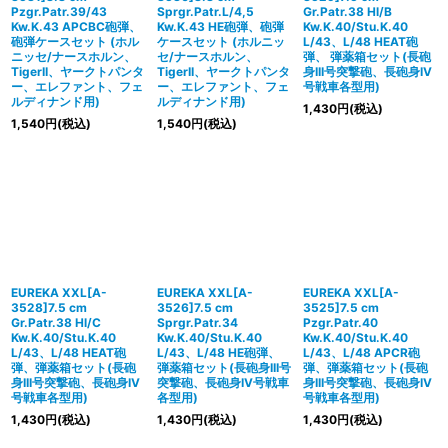
Pzgr.Patr.39/43
Sprgr.Patr.L/4,5
Gr.Patr.38 Hl/B
Kw.K.43 APCBC砲弾、
Kw.K.43 HE砲弾、砲弾
Kw.K.40/Stu.K.40
砲弾ケースセット (ホル
ケースセット (ホルニッ
L/43、L/48 HEAT砲
ニッセ/ナースホルン、
セ/ナースホルン、
弾、 弾薬箱セット(長砲
TigerII、ヤークトパンタ
TigerII、ヤークトパンタ
身III号突撃砲、長砲身IV
ー、エレファント、フェ
ー、エレファント、フェ
号戦車各型用)
ルディナンド用)
ルディナンド用)
1,430
円
(税込)
1,540
円
(税込)
1,540
円
(税込)
EUREKA XXL[A-
EUREKA XXL[A-
EUREKA XXL[A-
3528]7.5 cm
3526]7.5 cm
3525]7.5 cm
Gr.Patr.38 Hl/C
Sprgr.Patr.34
Pzgr.Patr.40
Kw.K.40/Stu.K.40
Kw.K.40/Stu.K.40
Kw.K.40/Stu.K.40
L/43、L/48 HEAT砲
L/43、L/48 HE砲弾、
L/43、L/48 APCR砲
弾、弾薬箱セット(長砲
弾薬箱セット(長砲身III号
弾、弾薬箱セット(長砲
身III号突撃砲、長砲身IV
突撃砲、長砲身IV号戦車
身III号突撃砲、長砲身IV
号戦車各型用)
各型用)
号戦車各型用)
1,430
円
(税込)
1,430
円
(税込)
1,430
円
(税込)