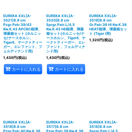
EUREKA XXL[A-
EUREKA XXL[A-
EUREKA XXL[A-
3521]8.8 cm
3520]8.8 cm
3519]8.8 cm
Pzgr.Patr.39/43
Sprgr.Patr.L/4,5
Gr.Patr.39 Hl Kw.K.36
Kw.K.43 APCBC砲弾、
Kw.K.43 HE砲弾、弾薬
HEAT砲弾、弾薬箱セッ
弾薬箱セット (ホルニッ
箱セット(ホルニッセ/ナ
ト (Tiger I用)
セ/ナースホルン、
ースホルン、TigerII、ヤ
1,320
円
(税込)
TigerII、ヤークトティー
ークトティーガー、エレ
ガー、エレファント、フ
ファント、フェルディナ
ェルディナンド用)
ンド用)
1,430
円
(税込)
1,430
円
(税込)
カートに入れる
カートに入れる
EUREKA XXL[A-
EUREKA XXL[A-
EUREKA XXL[A-
3518]8.8 cm
3517]8.8 cm
3516]8.8 cm
Pzgr.Patr.40 Kw.K.36
Pzgr.Patr.39 Kw.K.36
Sprgr.Patr.L/4,5