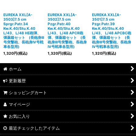
EUREKA XXL[A-
EUREKA XXL[A-
EUREKA XXL[A-
3503]7.5 cm
3502]7.5 cm
3501]7.5 cm
Sprgr.Patr.34
Pzgr.Patr.40
Pzgr.Patr.39
Kw.K.40/Stu.K.40
Kw.K.40/Stu.K.40
Kw.K.40/Stu.K.40
L/43、L/48 HE砲弾、
L/43、L/48 APCR砲
L/43、 L/48 APCBC砲
弾薬箱セット (長砲身III
弾、弾薬箱セット (長
弾、弾薬箱セット (長
号突撃砲、長砲身IV号戦
砲身III号突撃砲、長砲身
砲身III号突撃砲、長砲身
車各型用)
IV号戦車各型用)
IV号戦車各型用)
1,320
円
(税込)
1,320
円
(税込)
1,320
円
(税込)
ホーム
更新履歴
ショッピングカート
マイページ
お気に入り
最近チェックしたアイテム