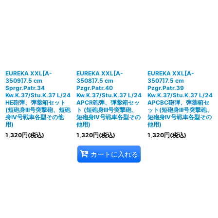
EUREKA XXL[A-
EUREKA XXL[A-
EUREKA XXL[A-
3509]7.5 cm
3508]7.5 cm
3507]7.5 cm
Sprgr.Patr.34
Pzgr.Patr.40
Pzgr.Patr.39
Kw.K.37/Stu.K.37 L/24
Kw.K.37/Stu.K.37 L/24
Kw.K.37/Stu.K.37 L/24
HE砲弾、弾薬箱セット
APCR砲弾、弾薬箱セッ
APCBC砲弾、弾薬箱セ
(短砲身III号突撃砲、短砲
ト (短砲身III号突撃砲、
ット(短砲身III号突撃砲、
身IV号戦車各型その他
短砲身IV号戦車各型その
短砲身IV号戦車各型その
用)
他用)
他用)
1,320
円
(税込)
1,320
円
(税込)
1,320
円
(税込)
カートに入れる