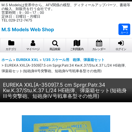
M.S Modelsは世界中から、AFV関係の模型、ディティールアップパーツ、書籍等
の輸入、卸販売を行う会社です。
営業時間：9：00～17：00
定休日：日曜日・月曜日
TEL:029-212-7475
M.S Models Web Shop
カート
カテゴリ
マイページ
商品検索
ご利用案内
カレンダー
ログイン
ホーム
>
EUREKA XXL
>
1/35 スケール用 砲弾、弾薬箱セット
>
EUREKA XXL[A-3509]7.5 cm Sprgr.Patr.34 Kw.K.37/Stu.K.37 L/24 HE砲弾、
弾薬箱セット(短砲身III号突撃砲、短砲身IV号戦車各型その他用)
EUREKA XXL[A-3509]7.5 cm Sprgr.Patr.34
Kw.K.37/Stu.K.37 L/24 HE砲弾、弾薬箱セット(短砲身
III号突撃砲、短砲身IV号戦車各型その他用)