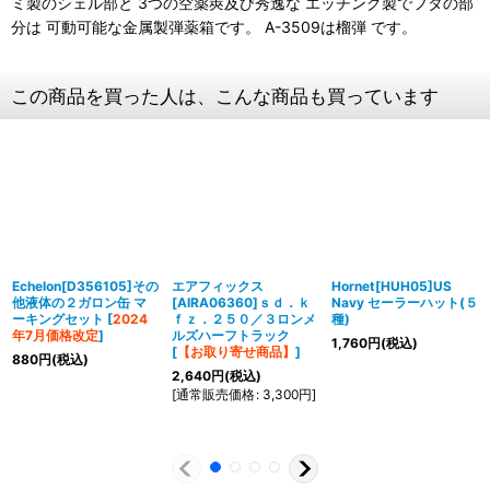
ミ製のシェル部と 3つの空薬莢及び秀逸な エッチング製でフタの部
分は 可動可能な金属製弾薬箱です。 A-3509は榴弾 です。
この商品を買った人は、こんな商品も買っています
Echelon[D356105]その
エアフィックス
Hornet[HUH05]US
他液体の２ガロン缶 マ
[AIRA06360]ｓｄ．ｋ
Navy セーラーハット(５
ーキングセット
[
2024
ｆｚ．２５０／３ロンメ
種)
年7月価格改定
]
ルズハーフトラック
1,760
円
(税込)
[
【お取り寄せ商品】
]
880
円
(税込)
2,640
円
(税込)
[
通常販売価格
:
3,300
円
]