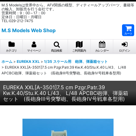
M.S Modelsは世界中から、AFV関係の模型、ディティールアップパーツ、書籍等
の輸入、卸販売を行う会社です。
営業時間：9：00～17：00
定休日：日曜日・月曜日
TEL:029-212-7475
M.S Models Web Shop
カート
カテゴリ
マイページ
商品検索
ご利用案内
カレンダー
ログイン
ホーム
>
EUREKA XXL
>
1/35 スケール用 砲弾、弾薬箱セット
>
EUREKA XXL[A-3501]7.5 cm Pzgr.Patr.39 Kw.K.40/Stu.K.40 L/43、 L/48
APCBC砲弾、弾薬箱セット (長砲身III号突撃砲、長砲身IV号戦車各型用)
EUREKA XXL[A-3501]7.5 cm Pzgr.Patr.39
Kw.K.40/Stu.K.40 L/43、 L/48 APCBC砲弾、弾薬箱
セット (長砲身III号突撃砲、長砲身IV号戦車各型用)