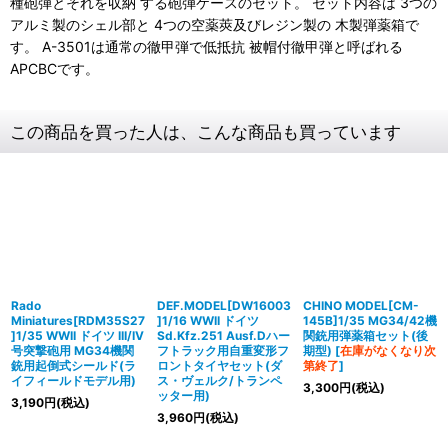
種砲弾とそれを収納 する砲弾ケースのセット。 セット内容は 3つの
アルミ製のシェル部と 4つの空薬莢及びレジン製の 木製弾薬箱で
す。 A-3501は通常の徹甲弾で低抵抗 被帽付徹甲弾と呼ばれる
APCBCです。
この商品を買った人は、こんな商品も買っています
Rado
DEF.MODEL[DW16003
CHINO MODEL[CM-
Miniatures[RDM35S27
]1/16 WWII ドイツ
145B]1/35 MG34/42機
]1/35 WWII ドイツ III/IV
Sd.Kfz.251 Ausf.Dハー
関銃用弾薬箱セット(後
号突撃砲用 MG34機関
フトラック用自重変形フ
期型)
[
在庫がなくなり次
銃用起倒式シールド(ラ
ロントタイヤセット(ダ
第終了
]
イフィールドモデル用)
ス・ヴェルク/トランペ
3,300
円
(税込)
ッター用)
3,190
円
(税込)
3,960
円
(税込)