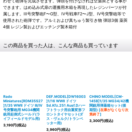
わせて砲弾を完成させます。弾頭を付けなければ空薬莢とする事が
できます。はめ込み式扉の運搬用木箱を再現したレジンパーツが付
属します。III号突撃砲F〜G型、IV号戦車F2〜J型、IV号突撃砲等で
使用された砲弾です。アルミおよび真ちゅう製引き物 弾頭3個 薬莢
4個 レジン製およびエッチング製木箱付
この商品を買った人は、こんな商品も買っています
Rado
DEF.MODEL[DW16003
CHINO MODEL[CM-
Miniatures[RDM35S27
]1/16 WWII ドイツ
145B]1/35 MG34/42機
]1/35 WWII ドイツ III/IV
Sd.Kfz.251 Ausf.Dハー
関銃用弾薬箱セット(後
号突撃砲用 MG34機関
フトラック用自重変形フ
期型)
[
在庫がなくなり次
銃用起倒式シールド(ラ
ロントタイヤセット(ダ
第終了
]
イフィールドモデル用)
ス・ヴェルク/トランペ
3,300
円
(税込)
ッター用)
3,190
円
(税込)
3,960
円
(税込)