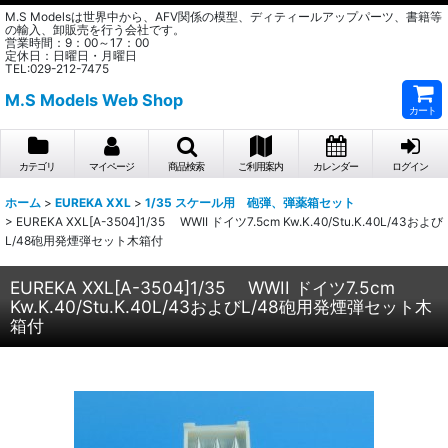
M.S Modelsは世界中から、AFV関係の模型、ディティールアップパーツ、書籍等
の輸入、卸販売を行う会社です。
営業時間：9：00～17：00
定休日：日曜日・月曜日
TEL:029-212-7475
M.S Models Web Shop
カート
カテゴリ
マイページ
商品検索
ご利用案内
カレンダー
ログイン
ホーム
>
EUREKA XXL
>
1/35 スケール用 砲弾、弾薬箱セット
>
EUREKA XXL[A-3504]1/35 WWII ドイツ7.5cm Kw.K.40/Stu.K.40L/43および
L/48砲用発煙弾セット木箱付
EUREKA XXL[A-3504]1/35 WWII ドイツ7.5cm
Kw.K.40/Stu.K.40L/43およびL/48砲用発煙弾セット木
箱付