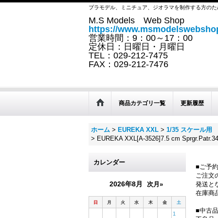
プラモデル、ミニチュア、ジオラマを制作する方のた
M.S Models Web Shop
https://www.msmodelswebshop
営業時間：9：00～17：00
定休日：日曜日・月曜日
TEL：029-212-7475
FAX：029-212-7476
商品カテゴリ一覧
更新履歴
ホーム
>
EUREKA XXL
>
1/35 スケール
>
EUREKA XXL[A-3526]7.5 cm Sprgr
カレンダー
■ご予
ご注文
2026年8月
次月»
発送と
在庫商
日
月
火
水
木
金
土
■中古
1