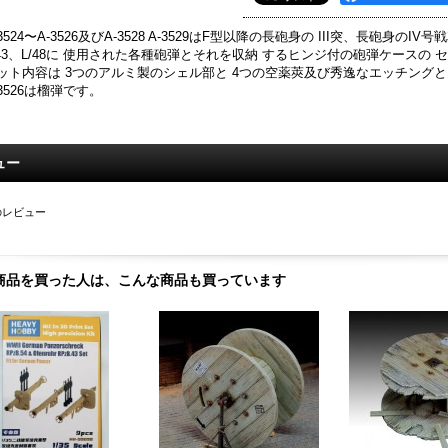
-3524〜A-3526及びA-3528 A-3529はF型以降の長砲身の III突、長砲身のIV号戦車
/43、L/48に 使用された各種砲弾とそれを収納 するヒンジ付の砲弾ケースの 
ット内容は 3つのアルミ製のシェル部と 4つの空薬莢及び秀逸なエッチング
-3526は榴弾です。
ュー
のレビュー
商品を買った人は、こんな商品も買っています