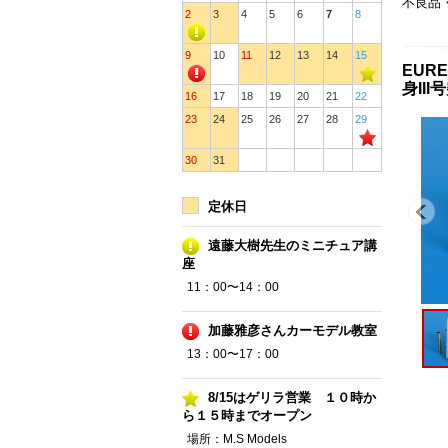
不良品
2
3
4
5
6
7
8
9
10
11
12
13
14
15
EURE
身II
16
17
18
19
20
21
22
23
24
25
26
27
28
29
30
31
定休日
遠藤大樹先生のミニチュア講
座
11：00〜14：00
加藤雅彦さんカーモデル教室
13：00〜17：00
8/15はゲリラ営業 １０時か
ら１５時までオープン
場所：M.S Models