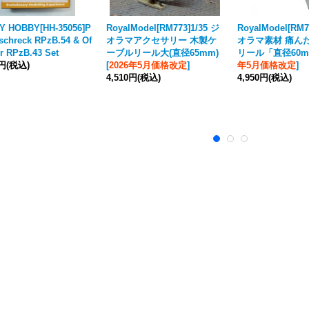
Y HOBBY[HH-35056]P
RoyalModel[RM773]1/35 ジ
RoyalModel[RM7
schreck RPzB.54 & Of
オラマアクセサリー 木製ケ
オラマ素材 痛ん
r RPzB.43 Set
ーブルリール大(直径65mm)
リール「直径60
0円
(税込)
[
2026年5月価格改定
]
年5月価格改定
]
4,510円
(税込)
4,950円
(税込)