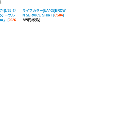
74]1/35 ジ
ライフカラー[UA405]BROW
マンティス・ミニチュアズ
だケーブル
N SERVICE SHIRT
[
CS04
]
[Man35128]1/35 WWII 独 親
mm」
[
2026
385円
(税込)
衛隊野戦憲兵隊セット
7,590円
(税込)