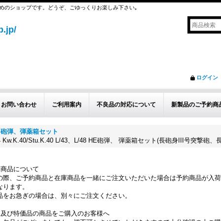
めのショップです。どうぞ、ごゆっくりお楽しみ下さい｡
.jp/
ログイン
お問い合わせ
ご利用案内
不良品の対応について
新製品のご予約商
用 砲弾、弾薬箱セット
.Patr.34 Kw.K.40/Stu.K.40 L/43、L/48 HE砲弾、 弾薬箱セット(長砲身III号
約商品について
の際、ご予約商品と在庫商品を一緒にご注文いただいた場合は予約商品が入荷
なります。
品をお急ぎの場合は、別々にご注文ください。
品及び特価品の商品をご購入のお客様へ