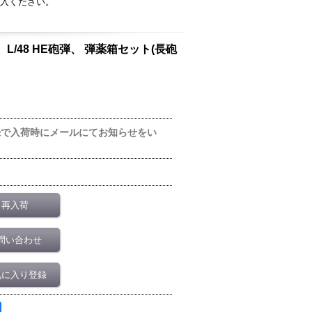
入ください。
40 L/43、L/48 HE砲弾、 弾薬箱セット(長砲
録で入荷時にメールにてお知らせをい
再入荷
問い合わせ
気に入り登録