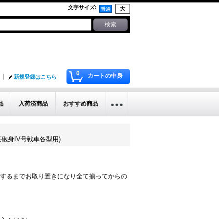
文字サイズ
:
0
カートの中身
新規登録はこちら
品
入荷済商品
おすすめ商品
突撃砲、長砲身IV号戦車各型用)
するまでお取り置きになり全て揃ってからの