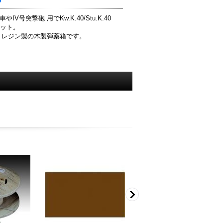
やIV号突撃砲 用でKw.K.40/Stu.K.40
セット。
と レジン製の木製弾薬箱です。