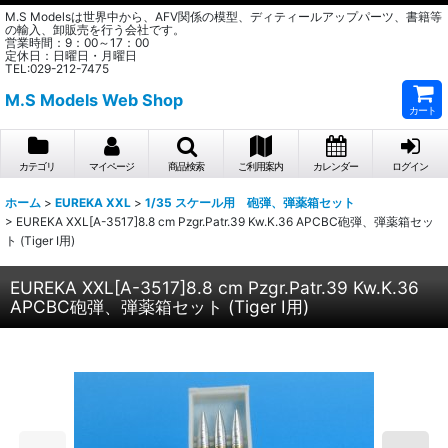
M.S Modelsは世界中から、AFV関係の模型、ディティールアップパーツ、書籍等
の輸入、卸販売を行う会社です。
営業時間：9：00～17：00
定休日：日曜日・月曜日
TEL:029-212-7475
M.S Models Web Shop
カート
カテゴリ
マイページ
商品検索
ご利用案内
カレンダー
ログイン
ホーム
>
EUREKA XXL
>
1/35 スケール用 砲弾、弾薬箱セット
>
EUREKA XXL[A-3517]8.8 cm Pzgr.Patr.39 Kw.K.36 APCBC砲弾、弾薬箱セッ
ト (Tiger I用)
EUREKA XXL[A-3517]8.8 cm Pzgr.Patr.39 Kw.K.36
APCBC砲弾、弾薬箱セット (Tiger I用)