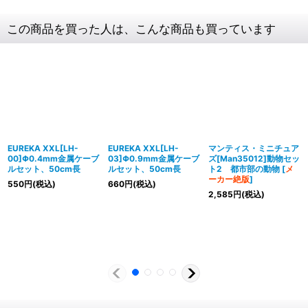
この商品を買った人は、こんな商品も買っています
EUREKA XXL[LH-
EUREKA XXL[LH-
マンティス・ミニチュア
00]Φ0.4mm金属ケーブ
03]Φ0.9mm金属ケーブ
ズ[Man35012]動物セッ
ルセット、50cm長
ルセット、50cm長
ト2 都市部の動物
[
メ
ーカー絶版
]
550
円
(税込)
660
円
(税込)
2,585
円
(税込)