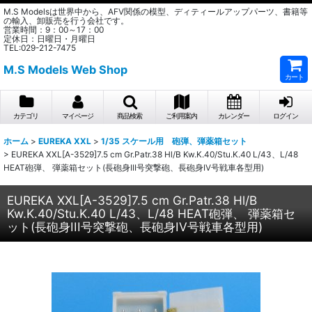
M.S Modelsは世界中から、AFV関係の模型、ディティールアップパーツ、書籍等
の輸入、卸販売を行う会社です。
営業時間：9：00～17：00
定休日：日曜日・月曜日
TEL:029-212-7475
M.S Models Web Shop
カート
カテゴリ
マイページ
商品検索
ご利用案内
カレンダー
ログイン
ホーム
>
EUREKA XXL
>
1/35 スケール用 砲弾、弾薬箱セット
>
EUREKA XXL[A-3529]7.5 cm Gr.Patr.38 Hl/B Kw.K.40/Stu.K.40 L/43、L/48
HEAT砲弾、 弾薬箱セット(長砲身III号突撃砲、長砲身IV号戦車各型用)
EUREKA XXL[A-3529]7.5 cm Gr.Patr.38 Hl/B
Kw.K.40/Stu.K.40 L/43、L/48 HEAT砲弾、 弾薬箱セ
ット(長砲身III号突撃砲、長砲身IV号戦車各型用)