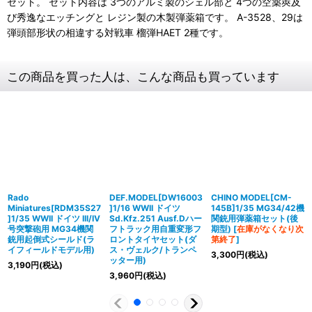
セット。 セット内容は 3つのアルミ製のシェル部と 4つの空薬莢及
び秀逸なエッチングと レジン製の木製弾薬箱です。 A-3528、29は
弾頭部形状の相違する対戦車 榴弾HAET 2種です。
この商品を買った人は、こんな商品も買っています
Rado
DEF.MODEL[DW16003
CHINO MODEL[CM-
Miniatures[RDM35S27
]1/16 WWII ドイツ
145B]1/35 MG34/42機
]1/35 WWII ドイツ III/IV
Sd.Kfz.251 Ausf.Dハー
関銃用弾薬箱セット(後
号突撃砲用 MG34機関
フトラック用自重変形フ
期型)
[
在庫がなくなり次
銃用起倒式シールド(ラ
ロントタイヤセット(ダ
第終了
]
イフィールドモデル用)
ス・ヴェルク/トランペ
3,300
円
(税込)
ッター用)
3,190
円
(税込)
3,960
円
(税込)