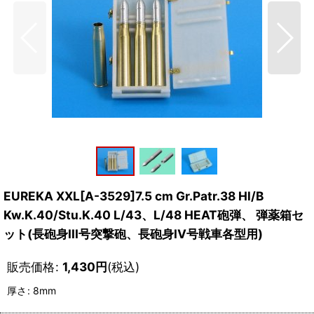
EUREKA XXL[A-3529]7.5 cm Gr.Patr.38 Hl/B
Kw.K.40/Stu.K.40 L/43、L/48 HEAT砲弾、 弾薬箱セ
ット(長砲身III号突撃砲、長砲身IV号戦車各型用)
販売価格
:
1,430
円
(税込)
厚さ
:
8mm