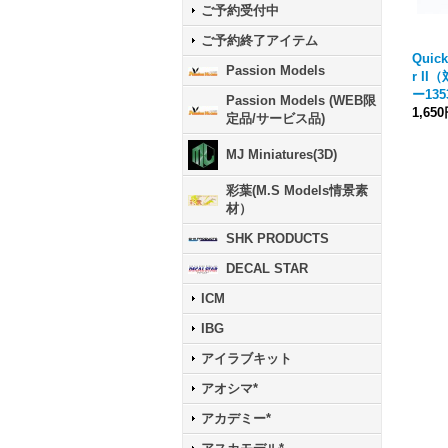
ご予約受付中
ご予約終了アイテム
Quic
Passion Models
r I
ー135
Passion Models (WEB限
1,65
定品/サービス品)
MJ Miniatures(3D)
彩葉(M.S Models情景素
材）
SHK PRODUCTS
DECAL STAR
ICM
IBG
アイラブキット
アオシマ*
アカデミー*