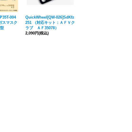
P35T-004
QuickWheel[QW-026]SdKfz
Passion Models[P35T-033]
ツ軍ガスマスク
251 （対応キット：ＡＦＶク
1/35 パンサーD型/A型 予備
型
ラブ ＡＦ35078）
履帯ラックセット
2,090円
(税込)
1,650円
(税込)