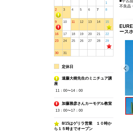
■中古
1
不良品
2
3
4
5
6
7
8
9
10
11
12
13
14
15
EURE
ースホ
16
17
18
19
20
21
22
23
24
25
26
27
28
29
30
31
定休日
遠藤大樹先生のミニチュア講
座
11：00〜14：00
加藤雅彦さんカーモデル教室
13：00〜17：00
8/15はゲリラ営業 １０時か
ら１５時までオープン