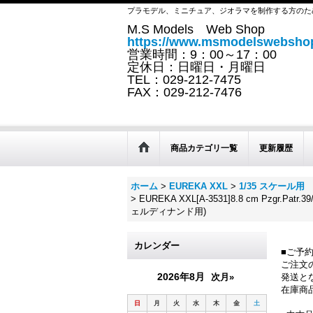
プラモデル、ミニチュア、ジオラマを制作する方のた
M.S Models Web Shop
https://www.msmodelswebshop
営業時間：9：00～17：00
定休日：日曜日・月曜日
TEL：029-212-7475
FAX：029-212-7476
商品カテゴリ一覧
更新履歴
ホーム
>
EUREKA XXL
>
1/35 スケール
>
EUREKA XXL[A-3531]8.8 cm Pz
ェルディナンド用)
カレンダー
■ご予
ご注文
2026年8月
次月»
発送と
在庫商
日
月
火
水
木
金
土