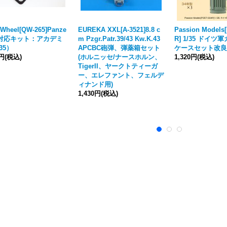
kWheel[QW-265]Panze
EUREKA XXL[A-3521]8.8 c
Passion Models[
I（対応キット：アカデミ
m Pzgr.Patr.39/43 Kw.K.43
R] 1/35 ドイ
35）
APCBC砲弾、弾薬箱セット
ケースセット改良
0円
(税込)
(ホルニッセ/ナースホルン、
1,320円
(税込)
TigerII、ヤークトティーガ
ー、エレファント、フェルデ
ィナンド用)
1,430円
(税込)