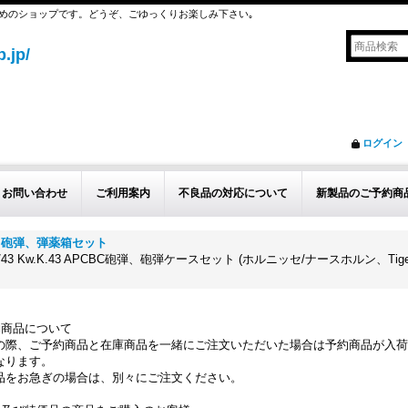
めのショップです。どうぞ、ごゆっくりお楽しみ下さい｡
.jp/
ログイン
お問い合わせ
ご利用案内
不良品の対応について
新製品のご予約商
用 砲弾、弾薬箱セット
gr.Patr.39/43 Kw.K.43 APCBC砲弾、砲弾ケースセット (ホルニッセ/ナースホ
約商品について
の際、ご予約商品と在庫商品を一緒にご注文いただいた場合は予約商品が入荷
なります。
品をお急ぎの場合は、別々にご注文ください。