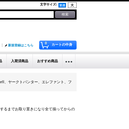
文字サイズ
:
0
カートの中身
新規登録はこちら
品
入荷済商品
おすすめ商品
ルン、TigerII、ヤークトパンター、エレファント、フ
するまでお取り置きになり全て揃ってからの