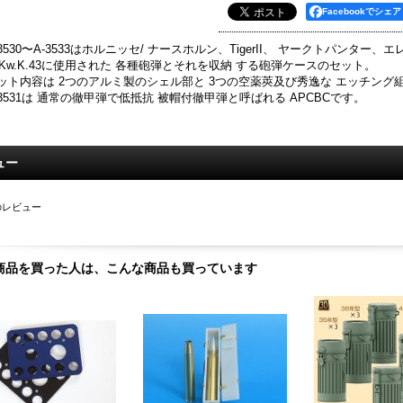
Facebookでシェア
-3530〜A-3533はホルニッセ/ ナースホルン、TigerII、 ヤークトパンター、
 Kw.K.43に使用された 各種砲弾とそれを収納 する砲弾ケースのセット。
ット内容は 2つのアルミ製のシェル部と 3つの空薬莢及び秀逸な エッチング
-3531は 通常の徹甲弾で低抵抗 被帽付徹甲弾と呼ばれる APCBCです。
ュー
のレビュー
商品を買った人は、こんな商品も買っています