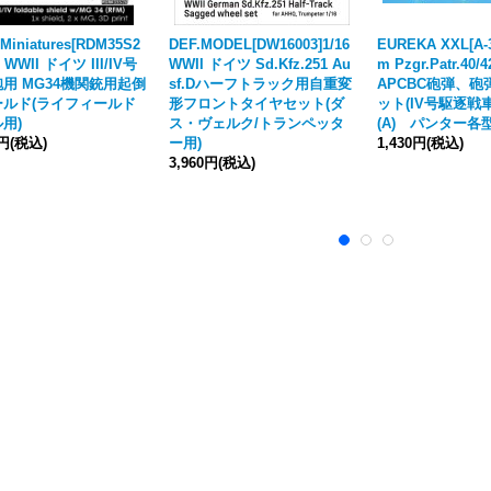
Miniatures[RDM35S2
DEF.MODEL[DW16003]1/16
EUREKA XXL[A-3
5 WWII ドイツ III/IV号
WWII ドイツ Sd.Kfz.251 Au
m Pzgr.Patr.40/4
用 MG34機関銃用起倒
sf.Dハーフトラック用自重変
APCBC砲弾、
ールド(ライフィールド
形フロントタイヤセット(ダ
ット(IV号駆逐戦車L
用)
ス・ヴェルク/トランペッタ
(A) パンター各
0円
(税込)
ー用)
1,430円
(税込)
3,960円
(税込)