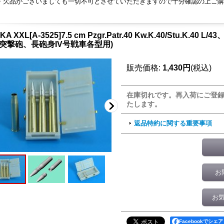
・欠品がございましても一切不可とさせていただきますので十分確認の上ご購
KA XXL[A-3525]7.5 cm Pzgr.Patr.40 Kw.K.40/Stu.K.
I号突撃砲、長砲身IV号戦車各型用)
販売価格
:
1,430円
(税込)
在庫切れです。再入荷にご登
たします。
返品特約に関する重要事項
お
お
Facebookでシェア