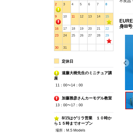
不良品
2
3
4
5
6
7
8
9
10
11
12
13
14
15
EURE
身II
16
17
18
19
20
21
22
23
24
25
26
27
28
29
30
31
定休日
遠藤大樹先生のミニチュア講
座
11：00〜14：00
加藤雅彦さんカーモデル教室
13：00〜17：00
8/15はゲリラ営業 １０時か
ら１５時までオープン
場所：M.S Models