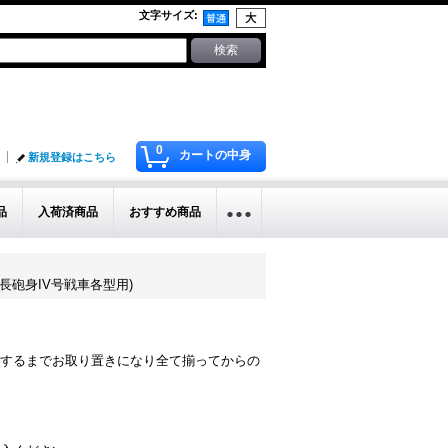
文字サイズ
:
0
カートの中身
新規登録はこちら
品
入荷済商品
おすすめ商品
号突撃砲、長砲身IV号戦車各型用)
するまでお取り置きになり全て揃ってからの