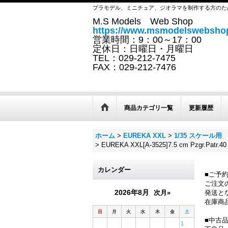
プラモデル、ミニチュア、ジオラマを制作する方のた
M.S Models Web Shop
https://www.msmodelswebshop
営業時間：9：00～17：00
定休日：日曜日・月曜日
TEL：029-212-7475
FAX：029-212-7476
商品カテゴリ一覧
更新履歴
ホーム
>
EUREKA XXL
>
1/35 スケール
>
EUREKA XXL[A-3525]7.5 cm Pzgr.
カレンダー
■ご予
ご注文
2026年8月
次月»
発送と
在庫商
日
月
火
水
木
金
土
■中古
1