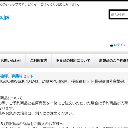
めのショップです。どうぞ、ごゆっくりお楽しみ下さい｡
.jp/
ログイン
お問い合わせ
ご利用案内
不良品の対応について
新製品のご予約商
用 砲弾、弾薬箱セット
Patr.40 Kw.K.40/Stu.K.40 L/43、L/48 APCR砲弾、弾薬箱セット(長砲身III
約商品について
の際、ご予約商品と在庫商品を一緒にご注文いただいた場合は予約商品が入荷
なります。
品をお急ぎの場合は、別々にご注文ください。
品及び特価品の商品をご購入のお客様へ