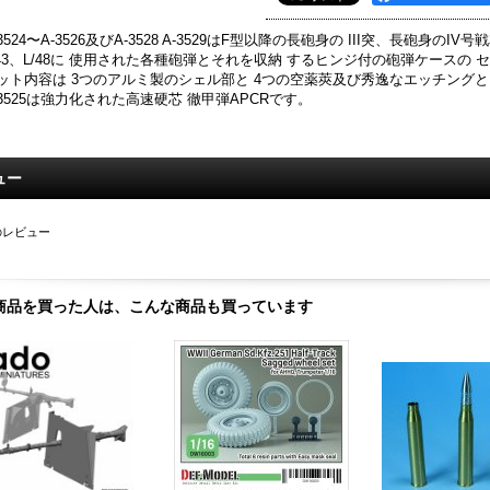
-3524〜A-3526及びA-3528 A-3529はF型以降の長砲身の III突、長砲身のIV号戦車
/43、L/48に 使用された各種砲弾とそれを収納 するヒンジ付の砲弾ケースの 
ット内容は 3つのアルミ製のシェル部と 4つの空薬莢及び秀逸なエッチング
-3525は強力化された高速硬芯 徹甲弾APCRです。
ュー
のレビュー
商品を買った人は、こんな商品も買っています