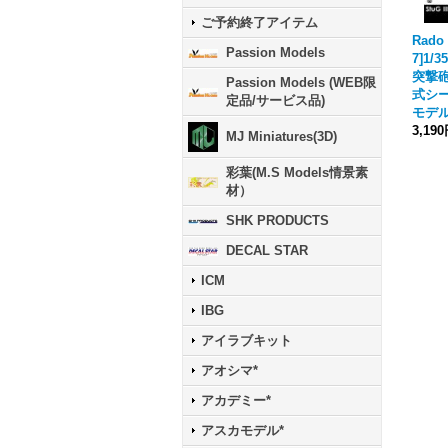
ご予約終了アイテム
Rado 
Passion Models
7]1/3
突撃砲
Passion Models (WEB限
式シ
定品/サービス品)
モデル
3,19
MJ Miniatures(3D)
彩葉(M.S Models情景素
材）
SHK PRODUCTS
DECAL STAR
ICM
IBG
アイラブキット
アオシマ*
アカデミー*
アスカモデル*