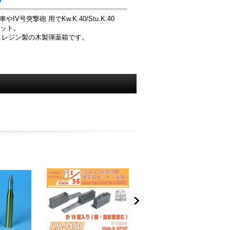
やIV号突撃砲 用でKw.K.40/Stu.K.40
セット。
と レジン製の木製弾薬箱です。