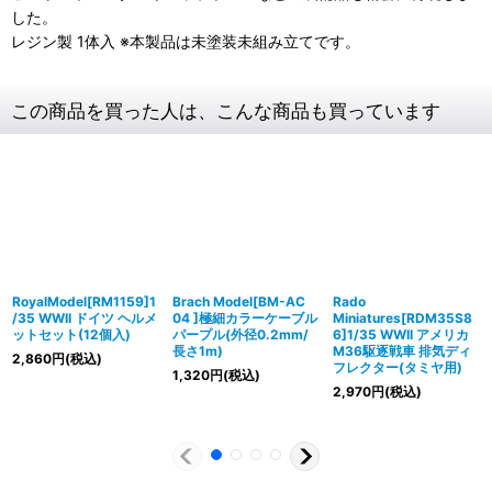
した。
レジン製 1体入 ※本製品は未塗装未組み立てです。
この商品を買った人は、こんな商品も買っています
RoyalModel[RM1159]1
Brach Model[BM-AC
Rado
/35 WWII ドイツ ヘルメ
04 ]極細カラーケーブル
Miniatures[RDM35S8
ットセット(12個入)
パープル(外径0.2mm/
6]1/35 WWII アメリカ
長さ1m)
M36駆逐戦車 排気ディ
2,860
円
(税込)
フレクター(タミヤ用)
1,320
円
(税込)
2,970
円
(税込)