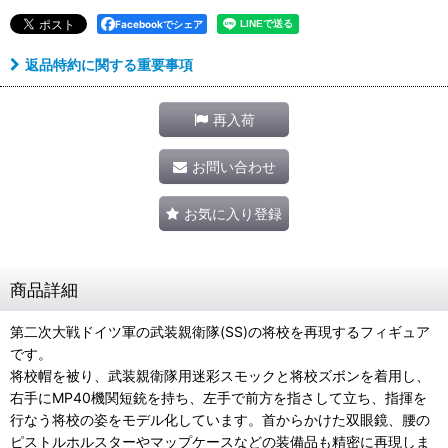
Facebookでシェア
返品特約に関する重要事項
再入荷
お問い合わせ
お気に入り登録
商品詳細
第二次大戦ドイツ軍の武装親衛隊(SS)の将校を再現するフィギュア
です。
将校帽を被り、武装親衛隊用迷彩スモックと将校ズボンを着用し、
右手にMP40機関短銃を持ち、左手で前方を指さして立ち、指揮を
行なう将校の姿をモデル化しています。首からかけた双眼鏡、腰の
ピストルホルスターやマップケースなどの装備品も精密に再現しま