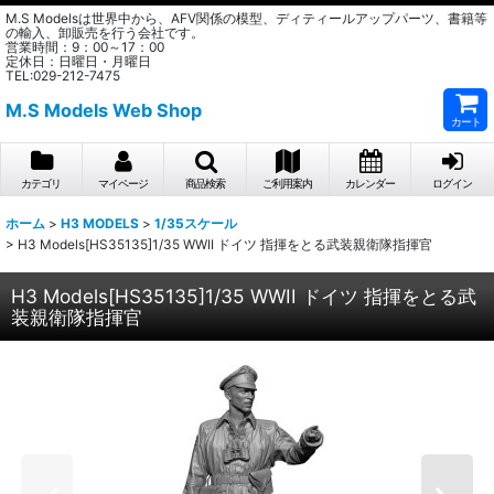
M.S Modelsは世界中から、AFV関係の模型、ディティールアップパーツ、書籍等
の輸入、卸販売を行う会社です。
営業時間：9：00～17：00
定休日：日曜日・月曜日
TEL:029-212-7475
M.S Models Web Shop
カート
カテゴリ
マイページ
商品検索
ご利用案内
カレンダー
ログイン
ホーム
>
H3 MODELS
>
1/35スケール
>
H3 Models[HS35135]1/35 WWII ドイツ 指揮をとる武装親衛隊指揮官
H3 Models[HS35135]1/35 WWII ドイツ 指揮をとる武
装親衛隊指揮官