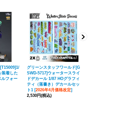
5009]1/
グリーンスタッフワールド[G
Young Miniatures[YH1871]
を装着した
SWD-5717]ウォータースライ
1/10 中世の女性 胸像
ベルフォー
ドデカール 1/87 HOグラフィ
8,250円
(税込)
ティ（落書き）デカールセッ
ト1
[
2026年4月価格改定
]
2,530円
(税込)