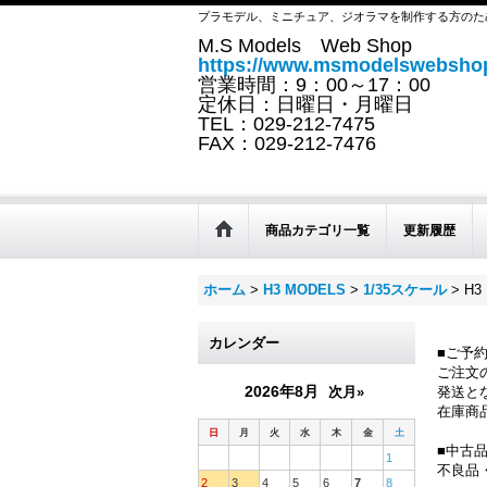
プラモデル、ミニチュア、ジオラマを制作する方のた
M.S Models Web Shop
https://www.msmodelswebshop
営業時間：9：00～17：00
定休日：日曜日・月曜日
TEL：029-212-7475
FAX：029-212-7476
商品カテゴリ一覧
更新履歴
ホーム
>
H3 MODELS
>
1/35スケール
>
H3
カレンダー
■ご予
ご注文
2026年8月
次月»
発送と
在庫商
日
月
火
水
木
金
土
■中古
1
不良品
2
3
4
5
6
7
8