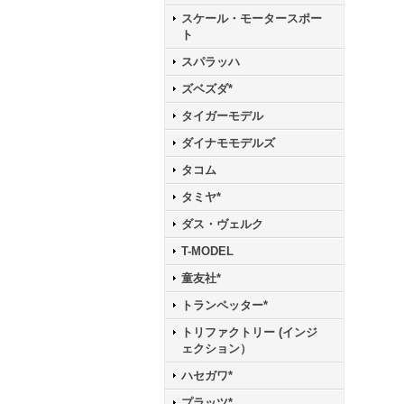
スケール・モータースポー
ト
スパラッハ
ズベズダ*
タイガーモデル
ダイナモモデルズ
タコム
タミヤ*
ダス・ヴェルク
T-MODEL
童友社*
トランペッター*
トリファクトリー (インジ
ェクション）
ハセガワ*
プラッツ*