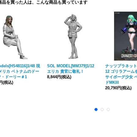
商品を買った人は、こんな商品も買っています
dels[HS48116]1/48 現
SOL MODEL[MM379]1/12
ナッツプラネット[T1
メリカ ベトナムのドー
エリカ 貴官に敬礼！
12 ゴリラアーム
ツ・ドーリー＃1
8,844円
(税込)
サイボーグ少女 
0円
(税込)
ドMKIII
20,790円
(税込)