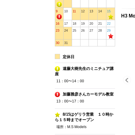
9
10
11
12
13
14
15
H3 M
16
17
18
19
20
21
22
23
24
25
26
27
28
29
30
31
定休日
遠藤大樹先生のミニチュア講
座
11：00〜14：00
加藤雅彦さんカーモデル教室
13：00〜17：00
8/15はゲリラ営業 １０時か
ら１５時までオープン
場所：M.S Models