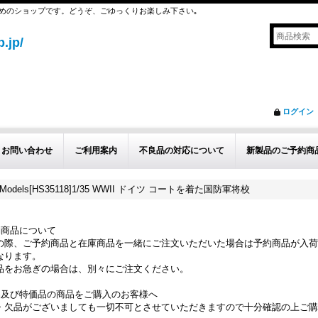
めのショップです。どうぞ、ごゆっくりお楽しみ下さい｡
.jp/
ログイン
お問い合わせ
ご利用案内
不良品の対応について
新製品のご予約商
 Models[HS35118]1/35 WWII ドイツ コートを着た国防軍将校
約商品について
の際、ご予約商品と在庫商品を一緒にご注文いただいた場合は予約商品が入荷
なります。
品をお急ぎの場合は、別々にご注文ください。
品及び特価品の商品をご購入のお客様へ
・欠品がございましても一切不可とさせていただきますので十分確認の上ご購