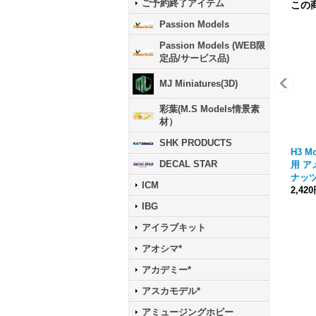
ご予約終了アイテム
この
Passion Models
Passion Models (WEB限
定品/サービス品)
MJ Miniatures(3D)
彩葉(M.S Models情景素
材）
SHK PRODUCTS
H3 Mo
DECAL STAR
用 ア
ナッ
ICM
2,42
IBG
アイラブキット
アオシマ*
アカデミー*
アスカモデル*
アミュージングホビー