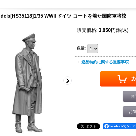
odels[HS35118]1/35 WWII ドイツ コートを着た国防軍将校
販売価格
:
3,850円
(税込)
数量
:
返品特約に関する重要事項
お
お
Facebookでシェア