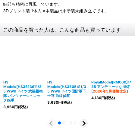
細部も精密に再現しています。
3Dプリント製 1体入 ※本製品は未塗装未組み立てです。
この商品を買った人は、こんな商品も買っています
H3
H3
RoyalModel[RM060]1/
Models[HS35136]1/3
Models[HS35054]1/3
35 アンティークな街灯
5 WWII ドイツ 武装親衛
5 WWII ドイツ国防軍下
[
2026年5月価格改定
]
隊 パンツァーシュレッ
士官 前線偵察
4,180
円
(税込)
ク砲手
3,630
円
(税込)
3,960
円
(税込)