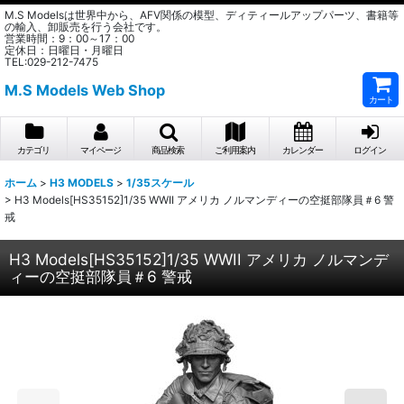
M.S Modelsは世界中から、AFV関係の模型、ディティールアップパーツ、書籍等
の輸入、卸販売を行う会社です。
営業時間：9：00～17：00
定休日：日曜日・月曜日
TEL:029-212-7475
M.S Models Web Shop
カート
カテゴリ
マイページ
商品検索
ご利用案内
カレンダー
ログイン
ホーム
>
H3 MODELS
>
1/35スケール
>
H3 Models[HS35152]1/35 WWII アメリカ ノルマンディーの空挺部隊員＃6 警
戒
H3 Models[HS35152]1/35 WWII アメリカ ノルマンデ
ィーの空挺部隊員＃6 警戒