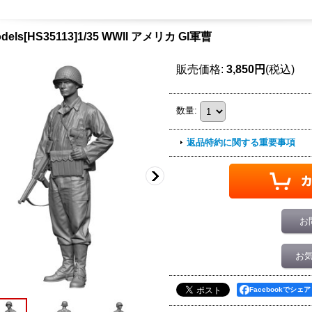
odels[HS35113]1/35 WWII アメリカ GI軍曹
販売価格
:
3,850円
(税込)
数量
:
返品特約に関する重要事項
お
お
Facebookでシェア