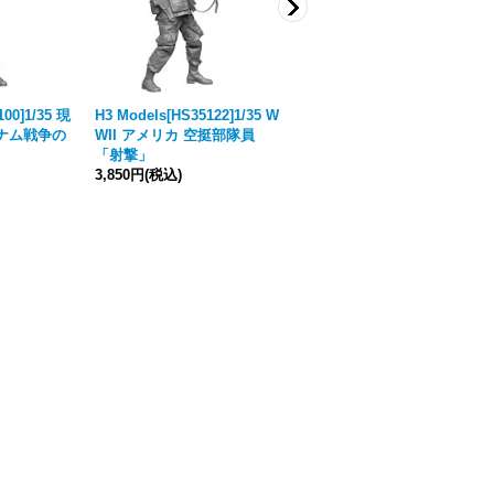
100]1/35 現
H3 Models[HS35122]1/35 W
H3 Models[HS35008]1/35 W
トナム戦争の
WII アメリカ 空挺部隊員
WII アメリカ陸軍空挺部隊少
「射撃」
尉
3,850円
(税込)
3,113円
(税込)