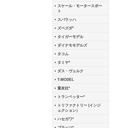
スケール・モータースポー
ト
スパラッハ
ズベズダ*
タイガーモデル
ダイナモモデルズ
タコム
タミヤ*
ダス・ヴェルク
T-MODEL
童友社*
トランペッター*
トリファクトリー (インジ
ェクション）
ハセガワ*
プラッツ*