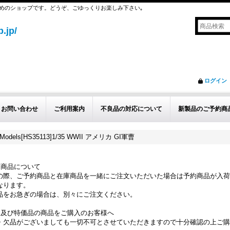
めのショップです。どうぞ、ごゆっくりお楽しみ下さい｡
.jp/
ログイン
お問い合わせ
ご利用案内
不良品の対応について
新製品のご予約商
 Models[HS35113]1/35 WWII アメリカ GI軍曹
約商品について
の際、ご予約商品と在庫商品を一緒にご注文いただいた場合は予約商品が入荷
なります。
品をお急ぎの場合は、別々にご注文ください。
品及び特価品の商品をご購入のお客様へ
・欠品がございましても一切不可とさせていただきますので十分確認の上ご購