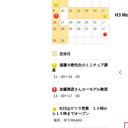
9
10
11
12
13
14
15
H3 M
16
17
18
19
20
21
22
23
24
25
26
27
28
29
30
31
定休日
遠藤大樹先生のミニチュア講
座
11：00〜14：00
加藤雅彦さんカーモデル教室
13：00〜17：00
8/15はゲリラ営業 １０時か
ら１５時までオープン
場所：M.S Models