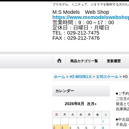
プラモデル、ミニチュア、ジオラマを制作する方のた
M.S Models Web Shop
https://www.msmodelswebshop
営業時間：9：00～17：00
定休日：日曜日・月曜日
TEL：029-212-7475
FAX：029-212-7476
商品カテゴリ一覧
更新履歴
ホーム
>
H3 MODELS
>
1/35スケール
>
H3
カレンダー
■ご予
ご注文
2026年8月
次月»
発送と
在庫商
日
月
火
水
木
金
土
■中古
1
不良品
2
3
4
5
6
7
8