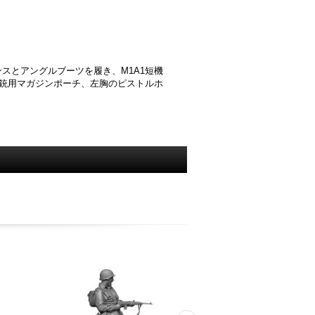
ンスとアングルブーツを履き、M1A1短機
関銃用マガジンポーチ、左胸のピストルホ