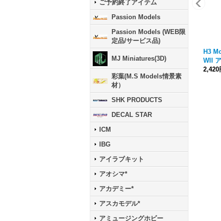
ご予約終了アイテム
Passion Models
Passion Models (WEB限
定品/サービス品)
H3 Mo
MJ Miniatures(3D)
WII
2,42
彩葉(M.S Models情景素
材）
SHK PRODUCTS
DECAL STAR
ICM
IBG
アイラブキット
アオシマ*
アカデミー*
アスカモデル*
アミュージングホビー