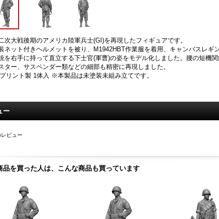
二次大戦後期のアメリカ陸軍兵士(GI)を再現したフィギュアです。
装ネット付きヘルメットを被り、M1942HBT作業服を着用、キャンバスレギ
銃を右手に持って直立する下士官(軍曹)の姿をモデル化しました。腰の短機
スター、サスペンダー類などの細部も精密に再現しました。
Dプリント製 1体入 ※本製品は未塗装未組み立てです。
ュー
のレビュー
商品を買った人は、こんな商品も買っています