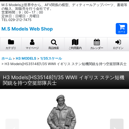
M.S Modelsは世界中から、AFV関係の模型、ディティールアップパーツ、書籍等
の輸入、卸販売を行う会社です。
営業時間：9：00～17：00
定休日：日曜日・月曜日
TEL:029-212-7475
M.S Models Web Shop
カート
カテゴリ
マイページ
商品検索
ご利用案内
カレンダー
ログイン
ホーム
>
H3 MODELS
>
1/35スケール
>
H3 Models[HS35148]1/35 WWII イギリス ステン短機関銃を持つ空挺部隊兵士
H3 Models[HS35148]1/35 WWII イギリス ステン短機
関銃を持つ空挺部隊兵士