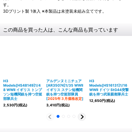
す。
3Dプリント製 1体入 ※本製品は未塗装未組み立てです。
この商品を買った人は、こんな商品も買っています
H3
アルデンヌミニチュア
H3
Models[HS48149]1/4
[AR35074]1/35 WWII
Models[HS16131]1/16
8 WWII イギリス トンプ
イギリス ステン短機関
WWII ドイツ StG44突撃
ソン短機関銃を持つ空挺
銃を持つ空挺部隊員
銃を持つ武装親衛隊兵士
部隊兵士
[
2025年３月価格改定
]
12,650
円
(税込)
2,530
円
(税込)
3,410
円
(税込)