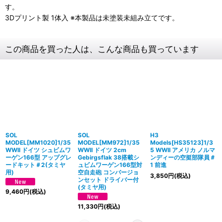
す。
3Dプリント製 1体入 ※本製品は未塗装未組み立てです。
この商品を買った人は、こんな商品も買っています
SOL
SOL
H3
MODEL[MM1020]1/35
MODEL[MM972]1/35
Models[HS35123]1/3
WWII ドイツ シュビムワ
WWII ドイツ 2cm
5 WWII アメリカ ノルマ
ーゲン166型 アップグレ
Gebirgsflak 38搭載シ
ンディーの空挺部隊員＃
ードキット＃2(タミヤ
ュビムワーゲン166型対
1 前進
用)
空自走砲 コンバージョ
3,850
円
(税込)
ンセット ドライバー付
(タミヤ用)
9,460
円
(税込)
11,330
円
(税込)