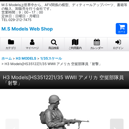
M.S Modelsは世界中から、AFV関係の模型、ディティールアップパーツ、書籍等
の輸入、卸販売を行う会社です。
営業時間：9：00～17：00
定休日：日曜日・月曜日
TEL:029-212-7475
M.S Models Web Shop
カート
カテゴリ
マイページ
商品検索
ご利用案内
カレンダー
ログイン
ホーム
>
H3 MODELS
>
1/35スケール
>
H3 Models[HS35122]1/35 WWII アメリカ 空挺部隊員「射撃」
H3 Models[HS35122]1/35 WWII アメリカ 空挺部隊員
「射撃」