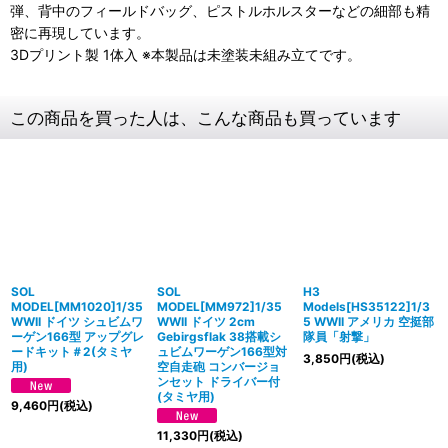
弾、背中のフィールドバッグ、ピストルホルスターなどの細部も精
密に再現しています。
3Dプリント製 1体入 ※本製品は未塗装未組み立てです。
この商品を買った人は、こんな商品も買っています
SOL
SOL
H3
MODEL[MM1020]1/35
MODEL[MM972]1/35
Models[HS35122]1/3
WWII ドイツ シュビムワ
WWII ドイツ 2cm
5 WWII アメリカ 空挺部
ーゲン166型 アップグレ
Gebirgsflak 38搭載シ
隊員「射撃」
ードキット＃2(タミヤ
ュビムワーゲン166型対
3,850
円
(税込)
用)
空自走砲 コンバージョ
ンセット ドライバー付
(タミヤ用)
9,460
円
(税込)
11,330
円
(税込)