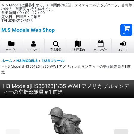
M.S Modelsは世界中から、AFV関係の模型、ディティールアップパーツ、書籍等
の輸入、卸販売を行う会社です。
営業時間：9：00～17：00
定休日：日曜日・月曜日
TEL:029-212-7475
M.S Models Web Shop
カート
カテゴリ
マイページ
商品検索
ご利用案内
カレンダー
ログイン
ホーム
>
H3 MODELS
>
1/35スケール
>
H3 Models[HS35123]1/35 WWII アメリカ ノルマンディーの空挺部隊員＃1 前
進
H3 Models[HS35123]1/35 WWII アメリカ ノルマンデ
ィーの空挺部隊員＃1 前進