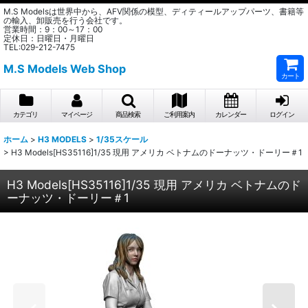
M.S Modelsは世界中から、AFV関係の模型、ディティールアップパーツ、書籍等
の輸入、卸販売を行う会社です。
営業時間：9：00～17：00
定休日：日曜日・月曜日
TEL:029-212-7475
M.S Models Web Shop
カート
カテゴリ
マイページ
商品検索
ご利用案内
カレンダー
ログイン
ホーム
>
H3 MODELS
>
1/35スケール
>
H3 Models[HS35116]1/35 現用 アメリカ ベトナムのドーナッツ・ドーリー＃1
H3 Models[HS35116]1/35 現用 アメリカ ベトナムのド
ーナッツ・ドーリー＃1