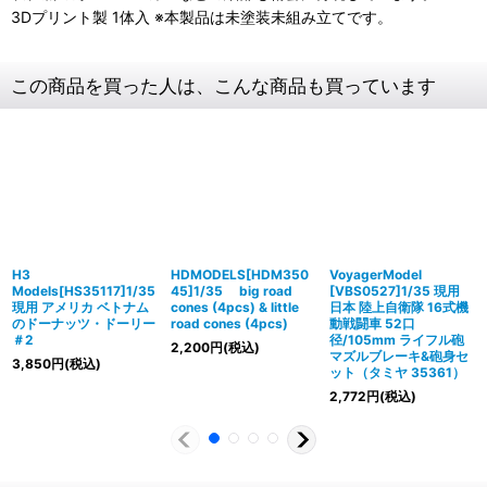
3Dプリント製 1体入 ※本製品は未塗装未組み立てです。
この商品を買った人は、こんな商品も買っています
H3
HDMODELS[HDM350
VoyagerModel
Models[HS35117]1/35
45]1/35 big road
[VBS0527]1/35 現用
現用 アメリカ ベトナム
cones (4pcs) & little
日本 陸上自衛隊 16式機
のドーナッツ・ドーリー
road cones (4pcs)
動戦闘車 52口
＃2
径/105mm ライフル砲
2,200
円
(税込)
マズルブレーキ&砲身セ
3,850
円
(税込)
ット（タミヤ 35361）
2,772
円
(税込)