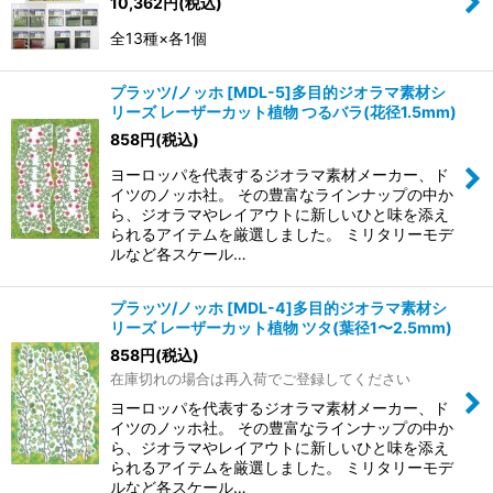
10,362
円
(税込)
全13種×各1個
プラッツ/ノッホ [MDL-5]多目的ジオラマ素材シ
リーズ レーザーカット植物 つるバラ(花径1.5mm)
858
円
(税込)
ヨーロッパを代表するジオラマ素材メーカー、ド
イツのノッホ社。 その豊富なラインナップの中か
ら、ジオラマやレイアウトに新しいひと味を添え
られるアイテムを厳選しました。 ミリタリーモデ
ルなど各スケール…
プラッツ/ノッホ [MDL-4]多目的ジオラマ素材シ
リーズ レーザーカット植物 ツタ(葉径1〜2.5mm)
858
円
(税込)
在庫切れの場合は再入荷でご登録してください
ヨーロッパを代表するジオラマ素材メーカー、ド
イツのノッホ社。 その豊富なラインナップの中か
ら、ジオラマやレイアウトに新しいひと味を添え
られるアイテムを厳選しました。 ミリタリーモデ
ルなど各スケール…