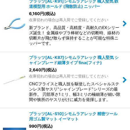
プラッツ[AL-K91]シモムラアレック 職人堅気 鉄
道模型用 ホールド (飛散防止) ニッパー
6,160
円
(税込)
在庫切れの場合は再入荷でご登録してください
新ブランド、高品質・高精度・高耐久のEXシリー
ズ誕生！ 金属線やプラ棒材などの切断時、線材の
切断片が飛び散らず保持することが可能な特殊ニ
ッパーです。
プラッツ[AL-K87]シモムラアレック 職人堅気 シ
ャインブレード細薄タイプ fina(フィナ)
2,640
円
(税込)
在庫切れの場合は再入荷でご登録してください
CNCフライスと職人技を駆使したスペシャルステ
ンレス製ヤスリ"シャインブレード"シリーズの最
新作。 刃部厚さ1ミリ、幅3ミリの極細薄が細い隙
間や狭所のヤスリがけに威力を発揮します。
プラッツ[AL-S10]シモムラアレック 精密ツール
用ゴム製マット イーマット
990
円
(税込)