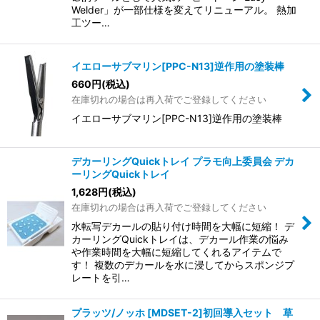
Welder」が一部仕様を変えてリニューアル。 熱加
工ツー…
イエローサブマリン[PPC-N13]逆作用の塗装棒
660
円
(税込)
在庫切れの場合は再入荷でご登録してください
イエローサブマリン[PPC-N13]逆作用の塗装棒
デカーリングQuickトレイ プラモ向上委員会 デカ
ーリングQuickトレイ
1,628
円
(税込)
在庫切れの場合は再入荷でご登録してください
水転写デカールの貼り付け時間を大幅に短縮！ デ
カーリングQuickトレイは、デカール作業の悩み
や作業時間を大幅に短縮してくれるアイテムで
す！ 複数のデカールを水に浸してからスポンジプ
レートを引…
プラッツ/ノッホ [MDSET-2]初回導入セット 草