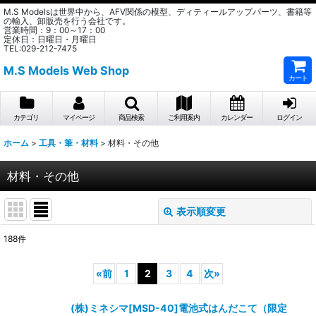
M.S Modelsは世界中から、AFV関係の模型、ディティールアップパーツ、書籍等
の輸入、卸販売を行う会社です。
営業時間：9：00～17：00
定休日：日曜日・月曜日
TEL:029-212-7475
M.S Models Web Shop
カート
カテゴリ
マイページ
商品検索
ご利用案内
カレンダー
ログイン
ホーム
>
工具・筆・材料
>
材料・その他
材料・その他
表示順変更
閉じる
188
件
表示数
:
«
前
1
2
3
4
次
»
在庫あり
(株)ミネシマ[MSD-40]電池式はんだこて（限定