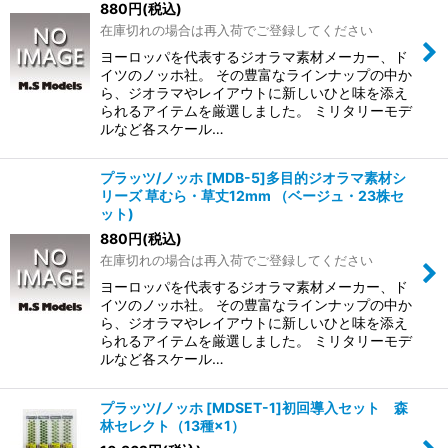
880
円
(税込)
在庫切れの場合は再入荷でご登録してください
ヨーロッパを代表するジオラマ素材メーカー、ド
イツのノッホ社。 その豊富なラインナップの中か
ら、ジオラマやレイアウトに新しいひと味を添え
られるアイテムを厳選しました。 ミリタリーモデ
ルなど各スケール…
プラッツ/ノッホ [MDB-5]多目的ジオラマ素材シ
リーズ 草むら・草丈12mm （ベージュ・23株セ
ット)
880
円
(税込)
在庫切れの場合は再入荷でご登録してください
ヨーロッパを代表するジオラマ素材メーカー、ド
イツのノッホ社。 その豊富なラインナップの中か
ら、ジオラマやレイアウトに新しいひと味を添え
られるアイテムを厳選しました。 ミリタリーモデ
ルなど各スケール…
プラッツ/ノッホ [MDSET-1]初回導入セット 森
林セレクト（13種×1）