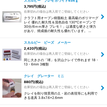
スカルピー プレモ ホワイト454ｇ
3,795
円
(税込)
在庫切れの場合は再入荷でご登録してください
クラフト用オーブン樹脂粘土 最高級のポリマーグ
レイ 優れた耐久性＆混色自在 130℃オーブンで
30分/6ｍｍ厚さ プレモ！」は適度な硬さと弾力
があり、焼成後の耐久性も優れています。 …
スカルピー ビーズ メーカー
2,420
円
(税込)
在庫切れの場合は再入荷でご登録してください
同じ大きさの「球」を沢山クレイで作れます 18・
13・6mm 3種類
クレイ グレーター ミニ
880
円
(税込)
在庫切れの場合は再入荷でご登録してください
クレイを削り情景用の土・岩の表現等にも利用で
きる道具 3.8x7.6x2.6mm