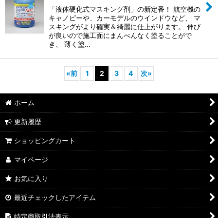
「液体硬化式マスキング剤」の新定番！ 航空機の
キャノピーや、カーモデルのウインドウなど、 マ
スキングがより確実＆綺麗に仕上がります。 伸び
が良いので施工面にまんべんなく塗ることがで
き、 薄く塗…
«
前
1
2
3
4
次
»
ホーム
更新履歴
ショッピングカート
マイページ
お気に入り
最近チェックしたアイテム
特定商取引法表示