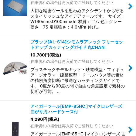
在庫切れの場合は再入荷でご登録してください
大切な精密ツールを思わぬアクシデントから守る
スタイリッシュなアイデアツールです。 サイズ：
W160mm×D100mm×5t 材質：ゴム 色：グレー
硬さ：75 引張強さ：4.0MPa 伸び…
プラッツ[AL-S14]シモムラアレック フリーセッ
トアップ カッティングガイド 丸CHAN
10,780
円
(税込)
在庫切れの場合は再入荷でご登録してください
プラスチックモデルキット・鉄道模型・フィギュ
ア・ジオラマ・建築模型・ドールハウス等の素材
の精密角度切断に最適なカッティングガイドで
す。 0度から90度の間で自由な角度設定で素材の
切断が可能。 …
アイガーツール[EMP-85HC ]マイクロシザーズ
曲がり刃 ハードケース付
4,290
円
(税込)
在庫切れの場合は再入荷でご登録してください
アイガーツール[EMP-85HC ]マイクロシザーズ 曲