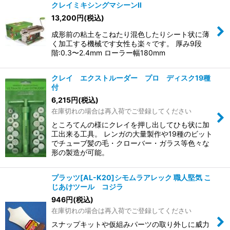
クレイミキシングマシーンII
13,200
円
(税込)
成形前の粘土をこねたり混色したりシート状に薄
く加工する機械です女性も楽々です。 厚み9段
階:0.3〜2.4mm ローラー幅180mm
クレイ エクストルーダー プロ ディスク19種
付
6,215
円
(税込)
在庫切れの場合は再入荷でご登録してください
ところてんの様にクレイを押し出してひも状に加
工出来る工具。 レンガの大量製作や19種のビット
でチューブ髪の毛・クローバー・ガラス等色々な
形の製造が可能。
プラッツ[AL-K20]シモムラアレック 職人堅気 こ
じあけツール コジラ
946
円
(税込)
在庫切れの場合は再入荷でご登録してください
スナップキットや仮組みパーツの取り外しに威力