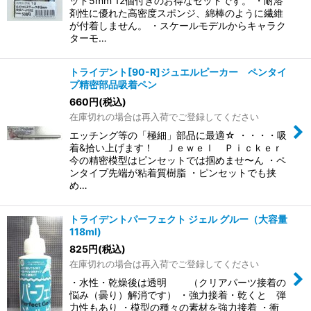
ッド5mm 12個付きのお得なセットです。 ・耐溶
剤性に優れた高密度スポンジ、綿棒のように繊維
が付着しません。 ・スケールモデルからキャラク
ターモ…
トライデント[90-R]ジュエルピーカー ペンタイ
プ精密部品吸着ペン
660
円
(税込)
在庫切れの場合は再入荷でご登録してください
エッチング等の「極細」部品に最適☆ ・・・・吸
着&拾い上げます！ Ｊｅｗｅｌ Ｐｉｃｋｅｒ
今の精密模型はピンセットでは掴めませ〜ん ・ペ
ンタイプ先端が粘着質樹脂 ・ピンセットでも挟
め…
トライデントパーフェクト ジェル グルー（大容量
118ml)
825
円
(税込)
在庫切れの場合は再入荷でご登録してください
・水性・乾燥後は透明 （クリアパーツ接着の
悩み（曇り）解消です） ・強力接着・乾くと 弾
力性もあり ・模型の種々の素材を強力接着 ・衝