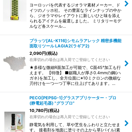
ヨーロッパを代表するジオラマ素材メーカー、ド
イツのノッホ社。 その豊富なラインナップの中か
ら、ジオラマやレイアウトに新しいひと味を添え
られるアイテムを厳選しました。 ミリタリーモデ
ルなど各スケール…
プラッツ[AL-K116]シモムラアレック 精密多機能
面取りツール LAGIA2(ラギア2)
2,090
円
(税込)
在庫切れの場合は再入荷でご登録してください
★多様な微細R面加工が可能で、C面45°加工も行
えます。 【特徴】 ■鋸職人が厚さ0.4mmの鋼(ハ
ガネ)を加工し、全方位面に※10ミクロンの微細な
刃付けを一つ一つ丁寧に仕上げてあります。…
PECO[PEPSG-1]グラスアプリケーター・プロ
(静電起毛器) "グラプロ"
10,780
円
(税込)
在庫切れの場合は再入荷でご登録してください
静電気を利用して、草や芝生をふわりと立たせま
す。 接着剤を地面に塗りその上から草(パイル)素