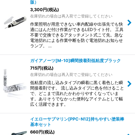
並び順
:
版）
3,300
円
(税込)
在庫切れの場合は再入荷でご登録してください
絞り込む
作業照明が用意できない車内配線や出張先でも快
適にはんだ付け作業ができるLEDライト付。 工具
不要で交換できるアタッチメント式こて先。急な
電池切れによる作業中断を防ぐ電池切れお知らせ
ランプ。 …
ガイアノーツ[M-10]瞬間接着剤低粘度ブラック
715
円
(税込)
在庫切れの場合は再入荷でご登録してください
低粘度の流し込みタイプの瞬着に黒く着色した瞬
間接着剤です。 流し込みタイプに色を付けること
で、どこまで流れたかわかりやすくなっていま
す。ありそうでなかった便利なアイテムとして幅
広く活躍できます。
イエローサブマリン[PPC-N12]持ちやすい塗装棒
基本セット
660
円
(税込)