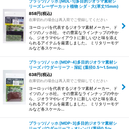
プラッツ/ノッホ [MDL-1]多目的ジオラマ素材シ
リーズ レーザーカット植物 シダ・大(草丈15mm)
858
円
(税込)
在庫切れの場合は再入荷でご登録してください
ヨーロッパを代表するジオラマ素材メーカー、ド
イツのノッホ社。 その豊富なラインナップの中か
ら、ジオラマやレイアウトに新しいひと味を添え
られるアイテムを厳選しました。 ミリタリーモデ
ルなど各スケール…
プラッツ/ノッホ [MDP-4]多目的ジオラマ素材シ
リーズ パウダーリーフ・深紅 (葉径0.5〜1.5mm)
638
円
(税込)
在庫切れの場合は再入荷でご登録してください
ヨーロッパを代表するジオラマ素材メーカー、ド
イツのノッホ社。 その豊富なラインナップの中か
ら、ジオラマやレイアウトに新しいひと味を添え
られるアイテムを厳選しました。 ミリタリーモデ
ルなど各スケール…
プラッツ/ノッホ [MDP-3]多目的ジオラマ素材シ
リーズ パウダーリーフ・オレンジ (葉径0.5〜