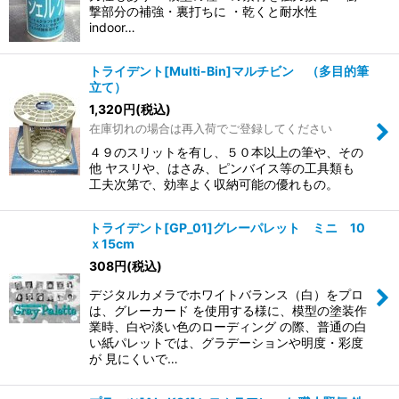
撃部分の補強・裏打ちに ・乾くと耐水性
indoor…
トライデント[Multi-Bin]マルチビン （多目的筆
立て）
1,320
円
(税込)
在庫切れの場合は再入荷でご登録してください
４９のスリットを有し、５０本以上の筆や、その
他 ヤスリや、はさみ、ピンバイス等の工具類も
工夫次第で、効率よく収納可能の優れもの。
トライデント[GP_01]グレーパレット ミニ 10
ｘ15cm
308
円
(税込)
デジタルカメラでホワイトバランス（白）をプロ
は、グレーカード を使用する様に、模型の塗装作
業時、白や淡い色のローディング の際、普通の白
い紙パレットでは、グラデーションや明度・彩度
が 見にくいで…