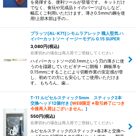
を発揮する、便利ツールが登場です。 キットだけ
でなく、食玩や完成品トイのパーツばらしなど、
幅広くご利用いただけます。薄さ0.5mmの鋼を使
用!上部木部は手の…
プラッツ[AL-K71]シモムラアレック 職人堅気 ハ
イパーカットソー イージーモデル 0.15 SUPER
3,080
円
(税込)
在庫切れの場合は再入荷でご登録してください
ハイパーカットソーの0.1mmという刃の薄さに使
うのを躊躇していたビギナーに朗報！ 鋼板厚を
0.15mmにすることにより切断作業の安定感が増
し、初めての方にも安心してご使用いただけま
す。 もちろん、歯…
T-11 ルビセルスティック5mm スティック2本
交換ヘッド12個付き
[
WEB限定 ※取引終了につき
今後再入荷はございません。
]
550
円
(税込)
在庫切れの場合は再入荷でご登録してください
ルビセルスティックのスティック×各2本と交換ヘ