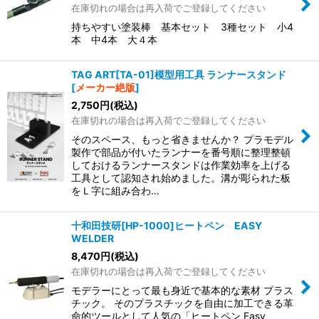
在庫切れの場合は再入荷でご登録してください
持ちやすい塗装棒 基本セット 3種セット 小4
本 中4本 大４本
TAG ART[TA-01]模型用工具 ランナースタンド
[
メーカー絶版
]
2,750
円
(税込)
在庫切れの場合は再入荷でご登録してください
そのスペース、もっと省きませんか？ プラモデル
製作で部品が付いたランナーを番号順に整理整頓
しておけるランナースタンドは作業効率を上げる
工具として認知され始めました。溝が彫られた板
をＬ字に組み合わ…
十和田技研[HP-1000]ヒートペン EASY
WELDER
8,470
円
(税込)
在庫切れの場合は再入荷でご登録してください
モデラーにとって最も身近で基本的な素材 プラス
チック。 そのプラスチックを自由に加工できる革
命的ツールとして人気の「ヒートペン Easy