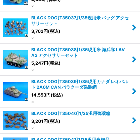
×
BLACK DOG[T35037]1/35現用米 バッグ アクセ
サリーセット
3,762
円
(税込)
×
BLACK DOG[T35038]1/35現用米 海兵隊 LAV
A2 アクセサリーセット
5,247
円
(税込)
×
BLACK DOG[T35039]1/35現用カナダ レオパル
ト 2A6M CAN バラクーダ偽装網
14,553
円
(税込)
×
BLACK DOG[T35040]1/35汎用弾薬箱
3,201
円
(税込)
×
BLACK DOG[T35041]1/35汎用食糧品