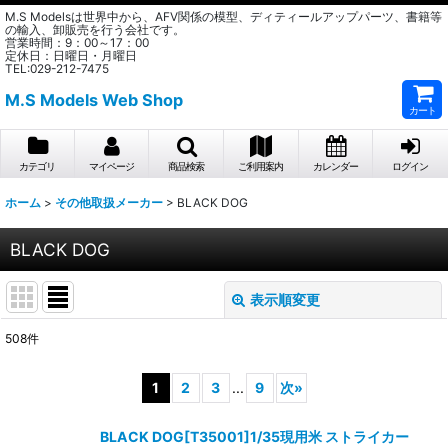
M.S Modelsは世界中から、AFV関係の模型、ディティールアップパーツ、書籍等
の輸入、卸販売を行う会社です。
営業時間：9：00～17：00
定休日：日曜日・月曜日
TEL:029-212-7475
M.S Models Web Shop
カート
カテゴリ
マイページ
商品検索
ご利用案内
カレンダー
ログイン
ホーム
>
その他取扱メーカー
>
BLACK DOG
BLACK DOG
表示順変更
閉じる
508
件
表示数
:
1
2
3
...
9
次
»
在庫あり
BLACK DOG[T35001]1/35現用米 ストライカー