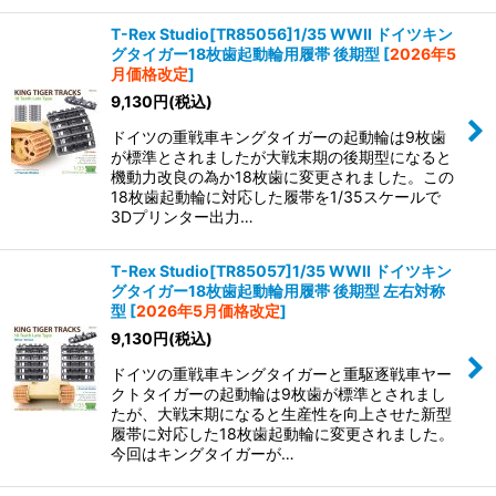
T-Rex Studio[TR85056]1/35 WWII ドイツキン
グタイガー18枚歯起動輪用履帯 後期型
[
2026年5
月価格改定
]
9,130
円
(税込)
ドイツの重戦車キングタイガーの起動輪は9枚歯
が標準とされましたが大戦末期の後期型になると
機動力改良の為か18枚歯に変更されました。この
18枚歯起動輪に対応した履帯を1/35スケールで
3Dプリンター出力…
T-Rex Studio[TR85057]1/35 WWII ドイツキン
グタイガー18枚歯起動輪用履帯 後期型 左右対称
型
[
2026年5月価格改定
]
9,130
円
(税込)
ドイツの重戦車キングタイガーと重駆逐戦車ヤー
クトタイガーの起動輪は9枚歯が標準とされまし
たが、大戦末期になると生産性を向上させた新型
履帯に対応した18枚歯起動輪に変更されました。
今回はキングタイガーが…