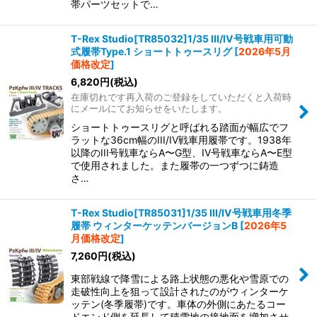
帯パーツセットで…
T-Rex Studio[TR85032]1/35 III/IV号戦車用可動
式履帯Type.1 ショートトゥースリグ
[
2026年5月
価格改定
]
6,820
円
(税込)
在庫切れです再入荷のご登録をしていただくと入荷時
にメールにてお知らせをいたします。
ショートトゥースリグと呼ばれる踏面が幅広でフ
ラットな36cm幅のIII/IV戦車用履帯です。1938年
以降のIII号戦車ならA〜G型、IV号戦車ならA〜E型
で使用されました。また履帯の一つずつに鋳造
さ…
T-Rex Studio[TR85031]1/35 III/IV号戦車用冬季
履帯 ウィンターケッテンバージョンB
[
2026年5
月価格改定
]
7,260
円
(税込)
東部戦線で降雪による路上状態の悪化や雪原での
走破性向上を狙って設計されたのがウィンターケ
ッテン(冬季履帯)です。車体の外側にあたるコー
ドエンド側を延長して積雪地の接地面を増加させ