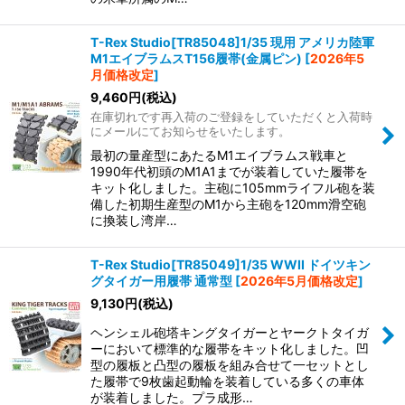
T-Rex Studio[TR85048]1/35 現用 アメリカ陸軍
M1エイブラムスT156履帯(金属ピン)
[
2026年5
月価格改定
]
9,460
円
(税込)
在庫切れです再入荷のご登録をしていただくと入荷時
にメールにてお知らせをいたします。
最初の量産型にあたるM1エイブラムス戦車と
1990年代初頭のM1A1までが装着していた履帯を
キット化しました。主砲に105mmライフル砲を装
備した初期生産型のM1から主砲を120mm滑空砲
に換装し湾岸…
T-Rex Studio[TR85049]1/35 WWII ドイツキン
グタイガー用履帯 通常型
[
2026年5月価格改定
]
9,130
円
(税込)
ヘンシェル砲塔キングタイガーとヤークトタイガ
ーにおいて標準的な履帯をキット化しました。凹
型の履板と凸型の履板を組み合せて一セットとし
た履帯で9枚歯起動輪を装着している多くの車体
が装着しました。プラ成形…