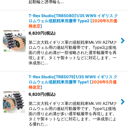
起動輪と誘導輪も…
T-Rex Studio[TR85080]1/35 WWII イギリス ク
ロムウェル巡航戦車用履帯 Type2
[
2026年5月価
格改定
]
6,820
円
(税込)
第二次大戦イギリス軍の巡航戦車Mk.VIII A27Mク
ロムウェル用の連結可動履帯です。Type2は接地
面の滑り止め溝が一部省略された通常幅履帯を再
現します。タミヤ製キットなどに対応します。一
体成形に…
T-Rex Studio[TR85079]1/35 WWII イギリス ク
ロムウェル巡航戦車用履帯 Type1
[
2026年5月価
格改定
]
6,820
円
(税込)
第二次大戦イギリス軍の巡航戦車Mk.VIII A27Mク
ロムウェル用の連結可動履帯です。Type1は接地
面の滑り止め溝が多い通常幅履帯を再現します。
タミヤ製キットなどに対応します。一体成形によ
る優れた…