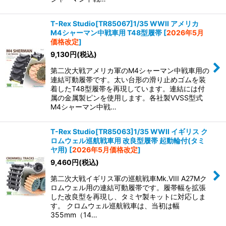
T-Rex Studio[TR85067]1/35 WWII アメリカ
M4シャーマン中戦車用 T48型履帯
[
2026年5月
価格改定
]
9,130
円
(税込)
第二次大戦アメリカ軍のM4シャーマン中戦車用の
連結可動履帯です。太い台形の滑り止めゴムを装
着したT48型履帯を再現しています。連結には付
属の金属製ピンを使用します。各社製VVSS型式
M4シャーマン中戦…
T-Rex Studio[TR85063]1/35 WWII イギリス ク
ロムウェル巡航戦車用 改良型履帯 起動輪付(タミ
ヤ用)
[
2026年5月価格改定
]
9,460
円
(税込)
第二次大戦イギリス軍の巡航戦車Mk.VIII A27Mク
ロムウェル用の連結可動履帯です。履帯幅を拡張
した改良型を再現し、タミヤ製キットに対応しま
す。 クロムウェル巡航戦車は、当初は幅
355mm（14…