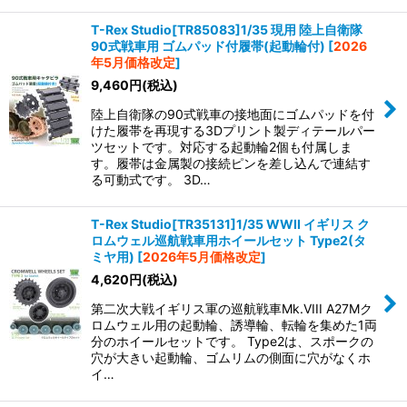
T-Rex Studio[TR85083]1/35 現用 陸上自衛隊
90式戦車用 ゴムパッド付履帯(起動輪付)
[
2026
年5月価格改定
]
9,460
円
(税込)
陸上自衛隊の90式戦車の接地面にゴムパッドを付
けた履帯を再現する3Dプリント製ディテールパー
ツセットです。対応する起動輪2個も付属しま
す。履帯は金属製の接続ピンを差し込んで連結す
る可動式です。 3D…
T-Rex Studio[TR35131]1/35 WWII イギリス ク
ロムウェル巡航戦車用ホイールセット Type2(タ
ミヤ用)
[
2026年5月価格改定
]
4,620
円
(税込)
第二次大戦イギリス軍の巡航戦車Mk.VIII A27Mク
ロムウェル用の起動輪、誘導輪、転輪を集めた1両
分のホイールセットです。 Type2は、スポークの
穴が大きい起動輪、ゴムリムの側面に穴がなくホ
イ…