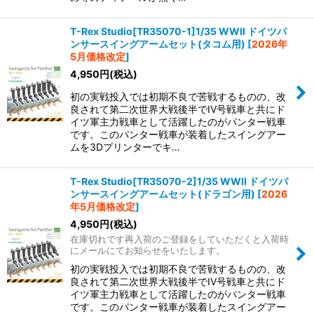
T-Rex Studio[TR35070-1]1/35 WWII ドイツパ
ンサースイングアームセット(タコム用)
[
2026年
5月価格改定
]
4,950
円
(税込)
初の実戦投入では初期不良で苦戦するものの、改
良されて第二次世界大戦後半でIV号戦車と共にド
イツ軍主力戦車として活躍したのがパンター戦車
です。このパンター戦車が装着したスイングアー
ムを3Dプリンターでキ…
T-Rex Studio[TR35070-2]1/35 WWII ドイツパ
ンサースイングアームセット(ドラゴン用)
[
2026
年5月価格改定
]
4,950
円
(税込)
在庫切れです再入荷のご登録をしていただくと入荷時
にメールにてお知らせをいたします。
初の実戦投入では初期不良で苦戦するものの、改
良されて第二次世界大戦後半でIV号戦車と共にド
イツ軍主力戦車として活躍したのがパンター戦車
です。このパンター戦車が装着したスイングアー