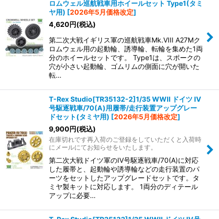
ロムウェル巡航戦車用ホイールセット Type1(タミ
ヤ用)
[
2026年5月価格改定
]
4,620
円
(税込)
第二次大戦イギリス軍の巡航戦車Mk.VIII A27Mク
ロムウェル用の起動輪、誘導輪、転輪を集めた1両
分のホイールセットです。 Type1は、スポークの
穴が小さい起動輪、ゴムリムの側面に穴が開いた
転…
T-Rex Studio[TR35132-2]1/35 WWII ドイツ IV
号駆逐戦車/70(A)用履帯/走行装置アップグレー
ドセット(タミヤ用)
[
2026年5月価格改定
]
9,900
円
(税込)
在庫切れです再入荷のご登録をしていただくと入荷時
にメールにてお知らせをいたします。
第二次大戦ドイツ軍のIV号駆逐戦車/70(A)に対応
した履帯と、起動輪や誘導輪などの走行装置のパ
ーツをセットしたアップグレードセットです。タ
ミヤ製キットに対応します。 1両分のディテール
アップに必要…