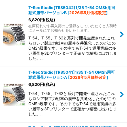
T-Rex Studio[TR85042]1/35 T-54 OMSh用可
動式履帯バージョンB
[
2026年5月価格改定
]
6,820
円
(税込)
在庫切れです再入荷のご登録をしていただくと入荷時
にメールにてお知らせをいたします。
T-54、T-55、T-62と系列で開発生産されたこれ
らロシア製主力戦車の履帯を共通化したのがこの
OMSh履帯です。その中でもT-54で運用実績の多
い履帯を3Dプリンターで正確かつ精密に出力しま
した。…
T-Rex Studio[TR85041]1/35 T-54 OMSh用可
動式履帯バージョンA
[
2026年5月価格改定
]
6,820
円
(税込)
T-54、T-55、T-62と系列で開発生産されたこれ
らロシア製主力戦車の履帯を共通化したのがこの
OMSh履帯です。その中でもT-54で運用実績の多
い履帯を3Dプリンターで正確かつ精密に出力しま
した。…