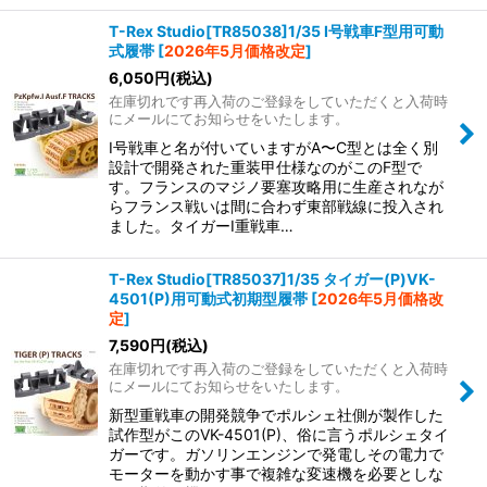
T-Rex Studio[TR85038]1/35 I号戦車F型用可動
式履帯
[
2026年5月価格改定
]
6,050
円
(税込)
在庫切れです再入荷のご登録をしていただくと入荷時
にメールにてお知らせをいたします。
I号戦車と名が付いていますがA〜C型とは全く別
設計で開発された重装甲仕様なのがこのF型で
す。フランスのマジノ要塞攻略用に生産されなが
らフランス戦いは間に合わず東部戦線に投入され
ました。タイガーI重戦車…
T-Rex Studio[TR85037]1/35 タイガー(P)VK-
4501(P)用可動式初期型履帯
[
2026年5月価格改
定
]
7,590
円
(税込)
在庫切れです再入荷のご登録をしていただくと入荷時
にメールにてお知らせをいたします。
新型重戦車の開発競争でポルシェ社側が製作した
試作型がこのVK-4501(P)、俗に言うポルシェタイ
ガーです。ガソリンエンジンで発電しその電力で
モーターを動かす事で複雑な変速機を必要としな