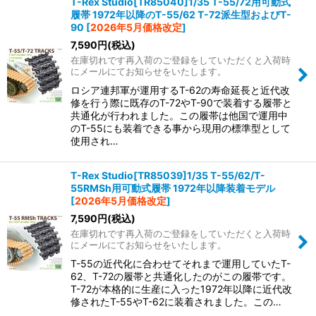
T-Rex Studio[TR85040]1/35 T-55/72用可動式
履帯 1972年以降のT-55/62 T-72派生型およびT-
90
[
2026年5月価格改定
]
7,590
円
(税込)
在庫切れです再入荷のご登録をしていただくと入荷時
にメールにてお知らせをいたします。
ロシア連邦軍が運用するT-62の寿命延長と近代改
修を行う際に既存のT-72やT-90で装着する履帯と
共通化が行われました。この履帯は他国で運用中
のT-55にも装着できる事から現用の標準型として
使用され…
T-Rex Studio[TR85039]1/35 T-55/62/T-
55RMSh用可動式履帯 1972年以降装着モデル
[
2026年5月価格改定
]
7,590
円
(税込)
在庫切れです再入荷のご登録をしていただくと入荷時
にメールにてお知らせをいたします。
T-55の近代化に合わせてそれまで運用していたT-
62、T-72の履帯と共通化したのがこの履帯です。
T-72が本格的に生産に入った1972年以降に近代改
修されたT-55やT-62に装着されました。この…