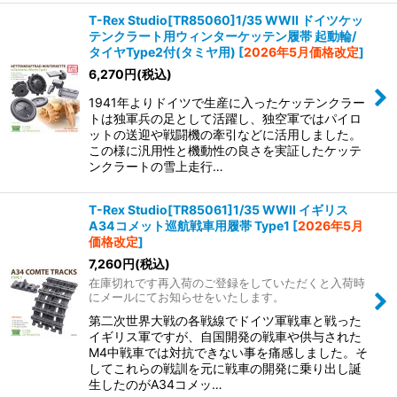
T-Rex Studio[TR85060]1/35 WWII ドイツケッ
テンクラート用ウィンターケッテン履帯 起動輪/
タイヤType2付(タミヤ用)
[
2026年5月価格改定
]
6,270
円
(税込)
1941年よりドイツで生産に入ったケッテンクラー
トは独軍兵の足として活躍し、独空軍ではパイロ
ットの送迎や戦闘機の牽引などに活用しました。
この様に汎用性と機動性の良さを実証したケッテ
ンクラートの雪上走行…
T-Rex Studio[TR85061]1/35 WWII イギリス
A34コメット巡航戦車用履帯 Type1
[
2026年5月
価格改定
]
7,260
円
(税込)
在庫切れです再入荷のご登録をしていただくと入荷時
にメールにてお知らせをいたします。
第二次世界大戦の各戦線でドイツ軍戦車と戦った
イギリス軍ですが、自国開発の戦車や供与された
M4中戦車では対抗できない事を痛感しました。そ
してこれらの戦訓を元に戦車の開発に乗り出し誕
生したのがA34コメッ…