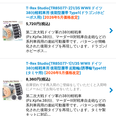
T-Rex Studio[TR85077-2]1/35 WWII ドイツ
38(t)軽戦車用 後期型履帯 Type1(ドラゴン/ホビ
ーボス用)
[
2026年5月価格改定
]
5,720
円
(税込)
第二次大戦ドイツ軍の38(t)軽戦車
(Pz.Kpfw.38(t))、マーダーIII対戦車自走砲などの
系列車両用の連結可動履帯です。パターンが簡略
化された後期タイプを再現しています。ドラゴン/
ホビーボス…
T-Rex Studio[TR85077-1]1/35 WWII ドイツ
38(t)軽戦車用 後期型履帯 起動輪/誘導輪Type1付
(タミヤ用)
[
2026年5月価格改定
]
8,360
円
(税込)
在庫切れです再入荷のご登録をしていただくと入荷時
にメールにてお知らせをいたします。
第二次大戦ドイツ軍の38(t)軽戦車
(Pz.Kpfw.38(t))、マーダーIII対戦車自走砲などの
系列車両用の連結可動履帯です。パターンが簡略
化された後期タイプを再現しています。タミヤ製
キットに対応…