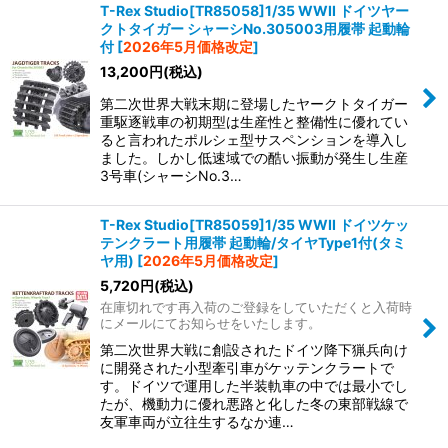
T-Rex Studio[TR85058]1/35 WWII ドイツヤー
クトタイガー シャーシNo.305003用履帯 起動輪
付
[
2026年5月価格改定
]
13,200
円
(税込)
第二次世界大戦末期に登場したヤークトタイガー
重駆逐戦車の初期型は生産性と整備性に優れてい
ると言われたポルシェ型サスペンションを導入し
ました。しかし低速域での酷い振動が発生し生産
3号車(シャーシNo.3…
T-Rex Studio[TR85059]1/35 WWII ドイツケッ
テンクラート用履帯 起動輪/タイヤType1付(タミ
ヤ用)
[
2026年5月価格改定
]
5,720
円
(税込)
在庫切れです再入荷のご登録をしていただくと入荷時
にメールにてお知らせをいたします。
第二次世界大戦に創設されたドイツ降下猟兵向け
に開発された小型牽引車がケッテンクラートで
す。ドイツで運用した半装軌車の中では最小でし
たが、機動力に優れ悪路と化した冬の東部戦線で
友軍車両が立往生するなか連…