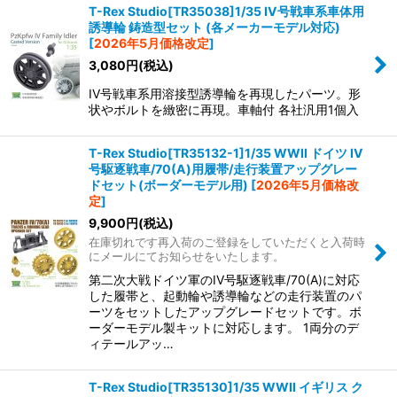
T-Rex Studio[TR35038]1/35 IV号戦車系車体用
誘導輪 鋳造型セット (各メーカーモデル対応)
[
2026年5月価格改定
]
3,080
円
(税込)
IV号戦車系用溶接型誘導輪を再現したパーツ。形
状やボルトを緻密に再現。車軸付 各社汎用1個入
T-Rex Studio[TR35132-1]1/35 WWII ドイツ IV
号駆逐戦車/70(A)用履帯/走行装置アップグレー
ドセット(ボーダーモデル用)
[
2026年5月価格改
定
]
9,900
円
(税込)
在庫切れです再入荷のご登録をしていただくと入荷時
にメールにてお知らせをいたします。
第二次大戦ドイツ軍のIV号駆逐戦車/70(A)に対応
した履帯と、起動輪や誘導輪などの走行装置のパ
ーツをセットしたアップグレードセットです。ボ
ーダーモデル製キットに対応します。 1両分のデ
ィテールアッ…
T-Rex Studio[TR35130]1/35 WWII イギリス ク