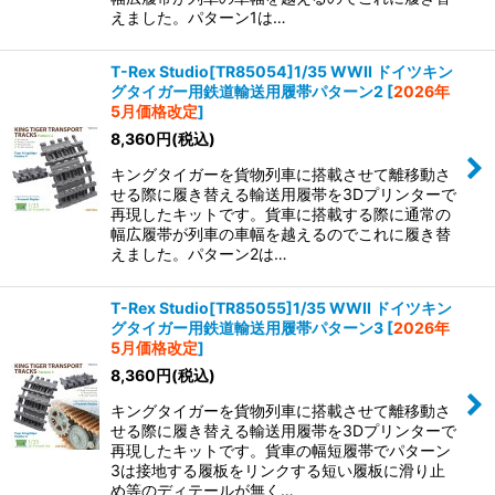
えました。パターン1は…
T-Rex Studio[TR85054]1/35 WWII ドイツキン
グタイガー用鉄道輸送用履帯パターン2
[
2026年
5月価格改定
]
8,360
円
(税込)
キングタイガーを貨物列車に搭載させて離移動さ
せる際に履き替える輸送用履帯を3Dプリンターで
再現したキットです。貨車に搭載する際に通常の
幅広履帯が列車の車幅を越えるのでこれに履き替
えました。パターン2は…
T-Rex Studio[TR85055]1/35 WWII ドイツキン
グタイガー用鉄道輸送用履帯パターン3
[
2026年
5月価格改定
]
8,360
円
(税込)
キングタイガーを貨物列車に搭載させて離移動さ
せる際に履き替える輸送用履帯を3Dプリンターで
再現したキットです。貨車の幅短履帯でパターン
3は接地する履板をリンクする短い履板に滑り止
め等のディテールが無く…