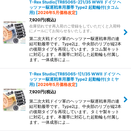
T-Rex Studio[TR85065-2]1/35 WWII ドイツ ヘ
ッツァー駆逐戦車用履帯 Type2 起動輪付(タコム
用)
[
2026年5月価格改定
]
7,920
円
(税込)
在庫切れです再入荷のご登録をしていただくと入荷時
にメールにてお知らせをいたします。
第二次大戦ドイツ軍のヘッツァー駆逐戦車用の連
結可動履帯です。Type2は、中央部のリブが縦2本
の後期タイプを再現しています。タコム製キット
に対応します。本履帯に対応した起動輪も付属し
ます。一体成形によ…
T-Rex Studio[TR85065-1]1/35 WWII ドイツ ヘ
ッツァー駆逐戦車用履帯 Type2 起動輪付(タミヤ
用)
[
2026年5月価格改定
]
7,920
円
(税込)
第二次大戦ドイツ軍のヘッツァー駆逐戦車用の連
結可動履帯です。Type2は、中央部のリブが縦2本
の後期タイプを再現しています。タミヤ製キット
に対応します。本履帯に対応した起動輪も付属し
ます。一体成形によ…