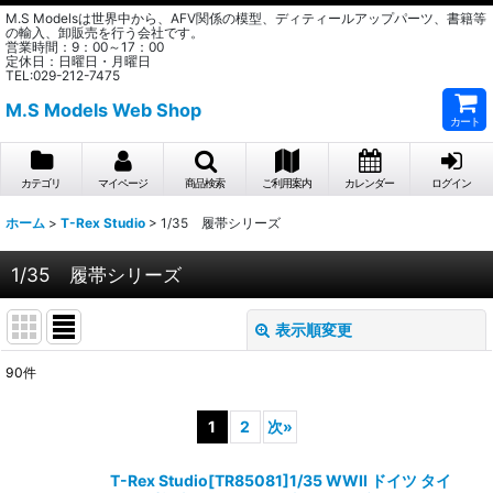
M.S Modelsは世界中から、AFV関係の模型、ディティールアップパーツ、書籍等
の輸入、卸販売を行う会社です。
営業時間：9：00～17：00
定休日：日曜日・月曜日
TEL:029-212-7475
M.S Models Web Shop
カート
カテゴリ
マイページ
商品検索
ご利用案内
カレンダー
ログイン
ホーム
>
T-Rex Studio
>
1/35 履帯シリーズ
1/35 履帯シリーズ
表示順変更
閉じる
90
件
表示数
:
1
2
次
»
在庫あり
T-Rex Studio[TR85081]1/35 WWII ドイツ タイ