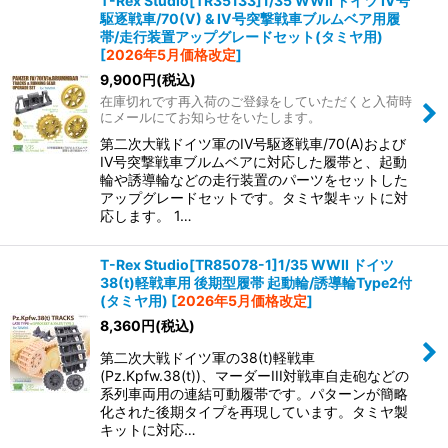
T-Rex Studio[TR35133]1/35 WWII ドイツ IV号
駆逐戦車/70(V) & IV号突撃戦車ブルムベア用履
帯/走行装置アップグレードセット(タミヤ用)
[
2026年5月価格改定
]
9,900
円
(税込)
在庫切れです再入荷のご登録をしていただくと入荷時
にメールにてお知らせをいたします。
第二次大戦ドイツ軍のIV号駆逐戦車/70(A)および
IV号突撃戦車ブルムベアに対応した履帯と、起動
輪や誘導輪などの走行装置のパーツをセットした
アップグレードセットです。タミヤ製キットに対
応します。 1…
T-Rex Studio[TR85078-1]1/35 WWII ドイツ
38(t)軽戦車用 後期型履帯 起動輪/誘導輪Type2付
(タミヤ用)
[
2026年5月価格改定
]
8,360
円
(税込)
第二次大戦ドイツ軍の38(t)軽戦車
(Pz.Kpfw.38(t))、マーダーIII対戦車自走砲などの
系列車両用の連結可動履帯です。パターンが簡略
化された後期タイプを再現しています。タミヤ製
キットに対応…