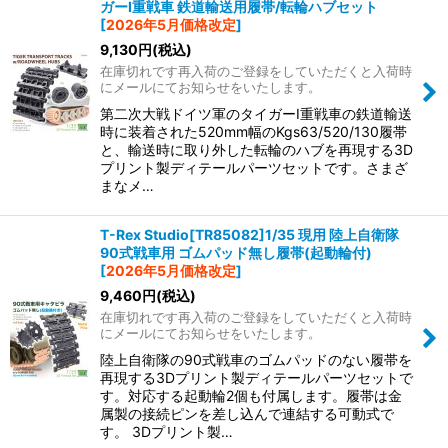
並び順
:
ガーI重戦車 鉄道輸送用履帯/転輪ハブセット
[
2026年5月価格改定
]
9,130
円
(税込)
絞り込む
在庫切れです再入荷のご登録をしていただくと入荷時
にメールにてお知らせをいたします。
第二次大戦ドイツ軍のタイガーI重戦車の鉄道輸送
時に装着された520mm幅のKgs63/520/130履帯
と、輸送時に取り外した転輪のハブを再現する3D
プリント製ディテールパーツセットです。さまざ
まなメ…
T-Rex Studio[TR85082]1/35 現用 陸上自衛隊
90式戦車用 ゴムパッド無し履帯(起動輪付)
[
2026年5月価格改定
]
9,460
円
(税込)
在庫切れです再入荷のご登録をしていただくと入荷時
にメールにてお知らせをいたします。
陸上自衛隊の90式戦車のゴムパッドのない履帯を
再現する3Dプリント製ディテールパーツセットで
す。対応する起動輪2個も付属します。履帯は金
属製の接続ピンを差し込んで連結する可動式で
す。 3Dプリント製…