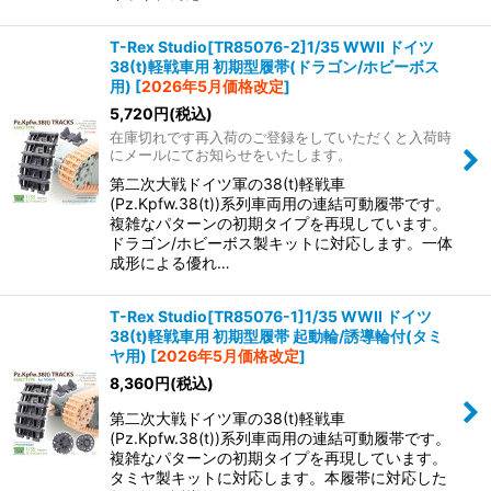
T-Rex Studio[TR85076-2]1/35 WWII ドイツ
38(t)軽戦車用 初期型履帯(ドラゴン/ホビーボス
用)
[
2026年5月価格改定
]
5,720
円
(税込)
在庫切れです再入荷のご登録をしていただくと入荷時
にメールにてお知らせをいたします。
第二次大戦ドイツ軍の38(t)軽戦車
(Pz.Kpfw.38(t))系列車両用の連結可動履帯です。
複雑なパターンの初期タイプを再現しています。
ドラゴン/ホビーボス製キットに対応します。一体
成形による優れ…
T-Rex Studio[TR85076-1]1/35 WWII ドイツ
38(t)軽戦車用 初期型履帯 起動輪/誘導輪付(タミ
ヤ用)
[
2026年5月価格改定
]
8,360
円
(税込)
第二次大戦ドイツ軍の38(t)軽戦車
(Pz.Kpfw.38(t))系列車両用の連結可動履帯です。
複雑なパターンの初期タイプを再現しています。
タミヤ製キットに対応します。本履帯に対応した