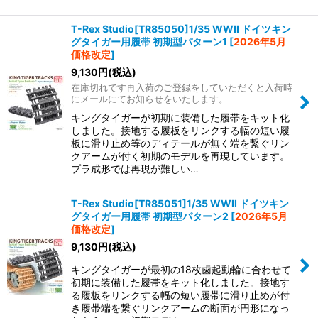
T-Rex Studio[TR85050]1/35 WWII ドイツキン
グタイガー用履帯 初期型パターン1
[
2026年5月
価格改定
]
9,130
円
(税込)
在庫切れです再入荷のご登録をしていただくと入荷時
にメールにてお知らせをいたします。
キングタイガーが初期に装備した履帯をキット化
しました。接地する履板をリンクする幅の短い履
板に滑り止め等のディテールが無く端を繋ぐリン
クアームが付く初期のモデルを再現しています。
プラ成形では再現が難しい…
T-Rex Studio[TR85051]1/35 WWII ドイツキン
グタイガー用履帯 初期型パターン2
[
2026年5月
価格改定
]
9,130
円
(税込)
キングタイガーが最初の18枚歯起動輪に合わせて
初期に装備した履帯をキット化しました。接地す
る履板をリンクする幅の短い履帯に滑り止めが付
き履帯端を繋ぐリンクアームの断面が円形になっ