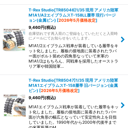
T-Rex Studio[TR85046]1/35 現用 アメリカ陸軍
M1A1/A2エイブラムスT-158LL履帯 現行バージ
ョン(金属ピン)
[
2026年5月価格改定
]
9,460
円
(税込)
在庫切れです再入荷のご登録をしていただくと入荷時
にメールにてお知らせをいたします。
M1A1/2エイブラムス戦車が装着している履帯をキ
ット化しました。履板の接地面に装着されたラバ
ー面がボルト留めの四角形なっていて米軍の
M1A1/2はもちろん、同戦車を採用したオーストラ
リア軍や韓国陸軍…
T-Rex Studio[TR85047]1/35 現用 アメリカ陸軍
M1A1エイブラムスT-158履帯 旧バージョン(金属
ピン)
[
2026年5月価格改定
]
9,460
円
(税込)
M1A1エイブラムス戦車が装着していた履帯をキッ
ト化しました。履板の接地面に装着されたラバー
面が六角形の幅広となっていて安定性向上を目指
していました。1990年代から2000年代後半まで
の米軍所属のM…