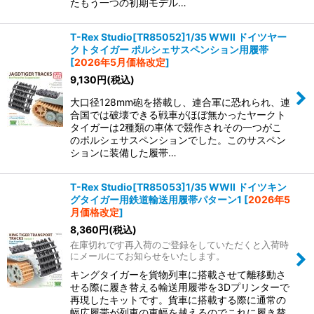
たもう一つの初期モデル…
T-Rex Studio[TR85052]1/35 WWII ドイツヤー
クトタイガー ポルシェサスペンション用履帯
[
2026年5月価格改定
]
9,130
円
(税込)
大口径128mm砲を搭載し、連合軍に恐れられ、連
合国では破壊できる戦車がほぼ無かったヤークト
タイガーは2種類の車体で競作されその一つがこ
のポルシェサスペンションでした。このサスペン
ションに装備した履帯…
T-Rex Studio[TR85053]1/35 WWII ドイツキン
グタイガー用鉄道輸送用履帯パターン1
[
2026年5
月価格改定
]
8,360
円
(税込)
在庫切れです再入荷のご登録をしていただくと入荷時
にメールにてお知らせをいたします。
キングタイガーを貨物列車に搭載させて離移動さ
せる際に履き替える輸送用履帯を3Dプリンターで
再現したキットです。貨車に搭載する際に通常の
幅広履帯が列車の車幅を越えるのでこれに履き替