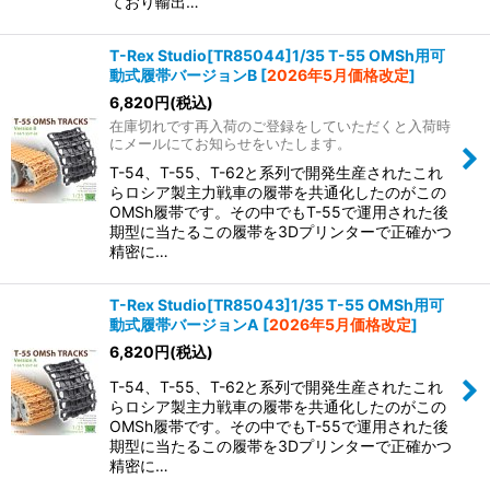
ており輸出…
T-Rex Studio[TR85044]1/35 T-55 OMSh用可
動式履帯バージョンB
[
2026年5月価格改定
]
6,820
円
(税込)
在庫切れです再入荷のご登録をしていただくと入荷時
にメールにてお知らせをいたします。
T-54、T-55、T-62と系列で開発生産されたこれ
らロシア製主力戦車の履帯を共通化したのがこの
OMSh履帯です。その中でもT-55で運用された後
期型に当たるこの履帯を3Dプリンターで正確かつ
精密に…
T-Rex Studio[TR85043]1/35 T-55 OMSh用可
動式履帯バージョンA
[
2026年5月価格改定
]
6,820
円
(税込)
T-54、T-55、T-62と系列で開発生産されたこれ
らロシア製主力戦車の履帯を共通化したのがこの
OMSh履帯です。その中でもT-55で運用された後
期型に当たるこの履帯を3Dプリンターで正確かつ
精密に…