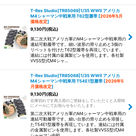
T-Rex Studio[TR85069]1/35 WWII アメリカ
M4シャーマン中戦車用 T62型履帯
[
2026年5月
価格改定
]
9,130
円
(税込)
第二次大戦アメリカ軍のM4シャーマン中戦車用の
連結可動履帯です。細い波形の滑り止めと3個の
リベットを付けたT62型履帯を再現しています。
連結には付属の金属製ピンを使用します。各社製
VVSS型式M4シャ…
T-Rex Studio[TR85068]1/35 WWII アメリカ
M4シャーマン中戦車用 T54E1型履帯
[
2026年5
月価格改定
]
9,130
円
(税込)
在庫切れです再入荷のご登録をしていただくと入荷時
にメールにてお知らせをいたします。
第二次大戦アメリカ軍のM4シャーマン中戦車用の
連結可動履帯です。細い台形の滑り止めを溶接し
たT54E1型履帯を再現しています。連結には付属
の金属製ピンを使用します。各社製VVSS型式M4
シャーマン中戦…