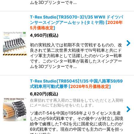
ムを3Dプリンターでキ…
T-Rex Studio[TR35070-3]1/35 WWII ドイツパ
ンサースイングアームセット(タミヤ用)
[
2026年
5月価格改定
]
4,950
円
(税込)
初の実戦投入では初期不良で苦戦するものの、改
良されて第二次世界大戦後半でIV号戦車と共にド
イツ軍主力戦車として活躍したのがパンター戦車
です。このパンター戦車が装着したスイングアー
ムを3Dプリンターでキ…
T-Rex Studio[TR85045]1/35 中国八路軍59/69
式戦車用可動式履帯
[
2026年5月価格改定
]
6,820
円
(税込)
在庫切れです再入荷のご登録をしていただくと入荷時
にメールにてお知らせをいたします。
ソ連のT-54を中国が1958年よりライセンス生産
したのが59式戦車です。その後中ソが対立し国境
紛争で鹵獲したT-62を元に国産化に成功したのが
69式戦車です。現在の中国でも主力の一翼を担っ