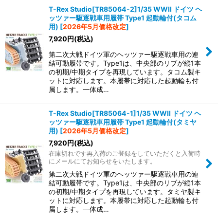
T-Rex Studio[TR85064-2]1/35 WWII ドイツ ヘ
ッツァー駆逐戦車用履帯 Type1 起動輪付(タコム
用)
[
2026年5月価格改定
]
7,920
円
(税込)
第二次大戦ドイツ軍のヘッツァー駆逐戦車用の連
結可動履帯です。Type1は、中央部のリブが縦1本
の初期/中期タイプを再現しています。タコム製キ
ットに対応します。本履帯に対応した起動輪も付
属します。一体成…
T-Rex Studio[TR85064-1]1/35 WWII ドイツ ヘ
ッツァー駆逐戦車用履帯 Type1 起動輪付(タミヤ
用)
[
2026年5月価格改定
]
7,920
円
(税込)
在庫切れです再入荷のご登録をしていただくと入荷時
にメールにてお知らせをいたします。
第二次大戦ドイツ軍のヘッツァー駆逐戦車用の連
結可動履帯です。Type1は、中央部のリブが縦1本
の初期/中期タイプを再現しています。タミヤ製キ
ットに対応します。本履帯に対応した起動輪も付
属します。一体成…