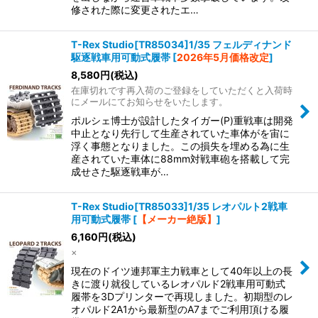
修された際に変更されたエ…
T-Rex Studio[TR85034]1/35 フェルディナンド
駆逐戦車用可動式履帯
[
2026年5月価格改定
]
8,580
円
(税込)
在庫切れです再入荷のご登録をしていただくと入荷時
にメールにてお知らせをいたします。
ポルシェ博士が設計したタイガー(P)重戦車は開発
中止となり先行して生産されていた車体がを宙に
浮く事態となりました。この損失を埋める為に生
産されていた車体に88mm対戦車砲を搭載して完
成せさた駆逐戦車が…
T-Rex Studio[TR85033]1/35 レオパルト2戦車
用可動式履帯
[
【メーカー絶版】
]
6,160
円
(税込)
×
現在のドイツ連邦軍主力戦車として40年以上の長
きに渡り就役しているレオパルド2戦車用可動式
履帯を3Dプリンターで再現しました。初期型のレ
オパルド2A1から最新型のA7までご利用頂ける履