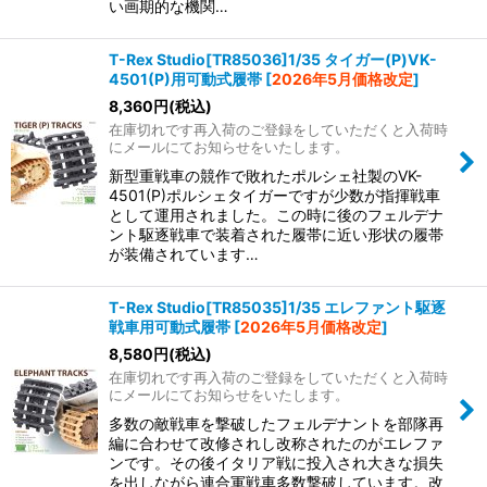
い画期的な機関…
T-Rex Studio[TR85036]1/35 タイガー(P)VK-
4501(P)用可動式履帯
[
2026年5月価格改定
]
8,360
円
(税込)
在庫切れです再入荷のご登録をしていただくと入荷時
にメールにてお知らせをいたします。
新型重戦車の競作で敗れたポルシェ社製のVK-
4501(P)ポルシェタイガーですが少数が指揮戦車
として運用されました。この時に後のフェルデナ
ント駆逐戦車で装着された履帯に近い形状の履帯
が装備されています…
T-Rex Studio[TR85035]1/35 エレファント駆逐
戦車用可動式履帯
[
2026年5月価格改定
]
8,580
円
(税込)
在庫切れです再入荷のご登録をしていただくと入荷時
にメールにてお知らせをいたします。
多数の敵戦車を撃破したフェルデナントを部隊再
編に合わせて改修されし改称されたのがエレファ
ンです。その後イタリア戦に投入され大きな損失
を出しながら連合軍戦車多数撃破しています。改