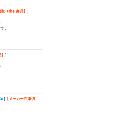
お取り寄せ商品】
]
い。
です。
品】
]
い。
Xc
[
【メーカー在庫切