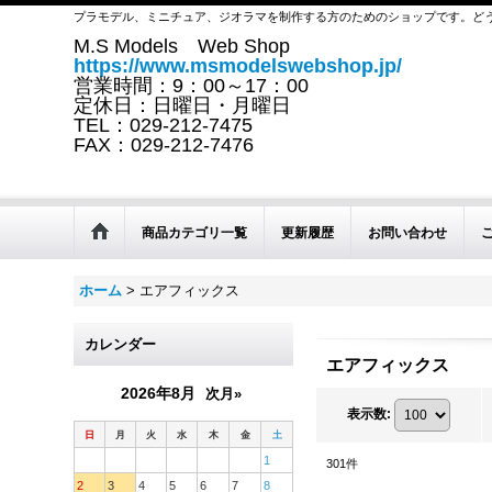
プラモデル、ミニチュア、ジオラマを制作する方のためのショップです。ど
M.S Models Web Shop
https://www.msmodelswebshop.jp/
営業時間：9：00～17：00
定休日：日曜日・月曜日
TEL：029-212-7475
FAX：029-212-7476
商品カテゴリ一覧
更新履歴
お問い合わせ
ホーム
>
エアフィックス
カレンダー
エアフィックス
2026年8月
次月»
表示数
:
日
月
火
水
木
金
土
1
301
件
2
3
4
5
6
7
8