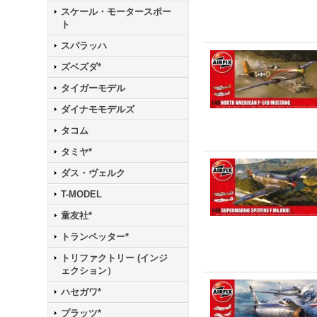
スケール・モータースポー
ト
スパラッハ
ズベズダ*
タイガーモデル
ダイナモモデルズ
タコム
タミヤ*
ダス・ヴェルク
T-MODEL
童友社*
トランペッター*
トリファクトリー (インジ
ェクション）
ハセガワ*
プラッツ*