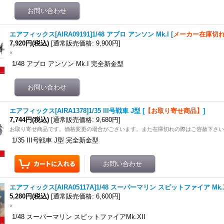
エアフィックス[AIRA09191]1/48 アブロ アンソン Mk.I
[
メーカー在庫切
7,920円
(税込)
[
通常販売価格
:
9,900円
]
×
1/48 アブロ アンソン Mk.I 完全新金型
エアフィックス[AIRA1378]1/35 III号戦車 J型
[
【お取り寄せ商品】
]
7,744円
(税込)
[
通常販売価格
:
9,680円
]
お取り寄せ商品です。価格変更の場合がございます。また在庫切れの際はご容赦下さ
1/35 III号戦車 J型 完全新金型
エアフィックス[AIRA05117A]1/48 スーパーマリン スピットファイア Mk.X
5,280円
(税込)
[
通常販売価格
:
6,600円
]
×
1/48 スーパーマリン スピットファイアMk.XII