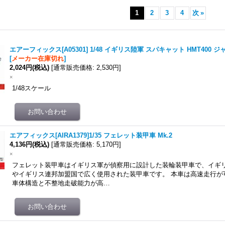
1
2
3
4
次
»
エアーフィックス[A05301] 1/48 イギリス陸軍 スパキャット HMT400
[
メーカー在庫切れ
]
2,024円
(税込)
[
通常販売価格
:
2,530円
]
×
1/48スケール
エアフィックス[AIRA1379]1/35 フェレット装甲車 Mk.2
4,136円
(税込)
[
通常販売価格
:
5,170円
]
×
フェレット装甲車はイギリス軍が偵察用に設計した装輪装甲車で、イギ
やイギリス連邦加盟国で広く使用された装甲車です。 本車は高速走行が
車体構造と不整地走破能力が高…