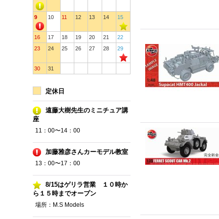
9
10
11
12
13
14
15
16
17
18
19
20
21
22
23
24
25
26
27
28
29
30
31
定休日
遠藤大樹先生のミニチュア講
座
11：00〜14：00
加藤雅彦さんカーモデル教室
13：00〜17：00
8/15はゲリラ営業 １０時か
ら１５時までオープン
場所：M.S Models