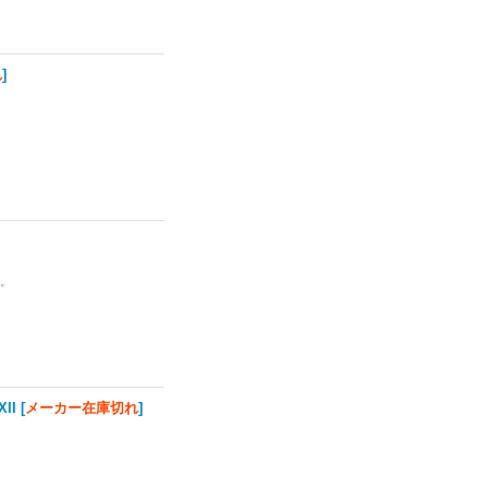
れ
]
い。
II
[
メーカー在庫切れ
]