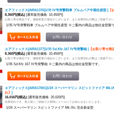
エアフィックス[AIRA1376]1/35 IV号突撃戦車 ブルムベア中期生産型
[
【
8,360円
(税込)
[
通常販売価格
:
10,450円
]
お取り寄せ商品です。価格変更の場合がございます。また在庫切れの際はご容赦下さ
1/35 IV号突撃戦車 ブルムベア中期生産型 ※ご案内の商品は他社金型製
エアフィックス[AIRA1377]1/35 Sd.Kfz.167 IV号突撃砲
[
【お取り寄せ商
8,360円
(税込)
[
通常販売価格
:
10,450円
]
お取り寄せ商品です。価格変更の場合がございます。また在庫切れの際はご容赦下さ
1/35 Sd.Kfz.167 IV号突撃砲 ※ご案内の商品は他社金型製です。
エアフィックス[AIRA17001]1/24 スーパーマリン スピットファイア Mk.I
れ】
]
16,016円
(税込)
[
通常販売価格
:
20,020円
]
在庫切れです。再入荷にご登録で入荷時にメールにてお知らせをいたします。
1/24 スーパーマリン スピットファイア Mk.IXc 完全新金型