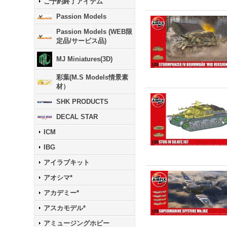
ご予約終了アイテム
Passion Models
Passion Models (WEB限
定品/サービス品)
MJ Miniatures(3D)
彩葉(M.S Models情景素
材）
SHK PRODUCTS
DECAL STAR
ICM
IBG
アイラブキット
アオシマ*
アカデミー*
アスカモデル*
アミュージングホビー