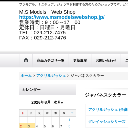
プラモデル、ミニチュア、ジオラマを制作する方のためのショップです。ど
M.S Models Web Shop
https://www.msmodelswebshop.jp/
営業時間：9：00～17：00
定休日：日曜日・月曜日
TEL：029-212-7475
FAX：029-212-7476
商品カテゴリ一覧
更新履歴
お問い合わせ
ホーム
>
アクリルガッシュ
>
ジャパネスクカラー
カレンダー
ジャパネスクカラー
2026年8月
次月»
アクリルガッシュ (全商
日
月
火
水
木
金
土
1
グレイッシュシリーズ
2
3
4
5
6
7
8