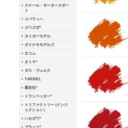
スケール・モータースポー
ト
スパラッハ
ズベズダ*
タイガーモデル
ダイナモモデルズ
タコム
タミヤ*
ダス・ヴェルク
T-MODEL
童友社*
トランペッター*
トリファクトリー (インジ
ェクション）
ハセガワ*
プラッツ*