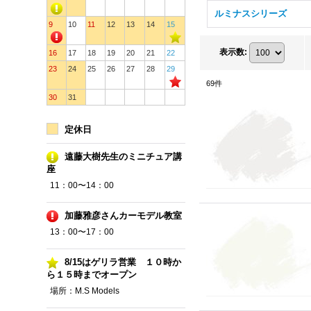
ルミナスシリーズ
9
10
11
12
13
14
15
表示数
:
16
17
18
19
20
21
22
23
24
25
26
27
28
29
69
件
30
31
定休日
遠藤大樹先生のミニチュア講
座
11：00〜14：00
加藤雅彦さんカーモデル教室
13：00〜17：00
8/15はゲリラ営業 １０時か
ら１５時までオープン
場所：M.S Models