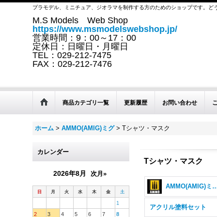
プラモデル、ミニチュア、ジオラマを制作する方のためのショップです。ど
M.S Models Web Shop
https://www.msmodelswebshop.jp/
営業時間：9：00～17：00
定休日：日曜日・月曜日
TEL：029-212-7475
FAX：029-212-7476
商品カテゴリ一覧
更新履歴
お問い合わせ
ホーム
>
AMMO(AMIG)ミグ
>
Tシャツ・マスク
カレンダー
Tシャツ・マスク
2026年8月
次月»
AMMO(AMIG)ミグ 
日
月
火
水
木
金
土
1
アクリル塗料セット
2
3
4
5
6
7
8