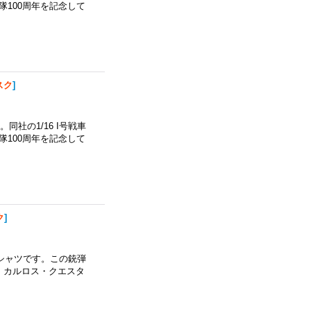
隊100周年を記念して
スク
]
社の1/16 I号戦車
隊100周年を記念して
ク
]
シャツです。この銃弾
、カルロス・クエスタ