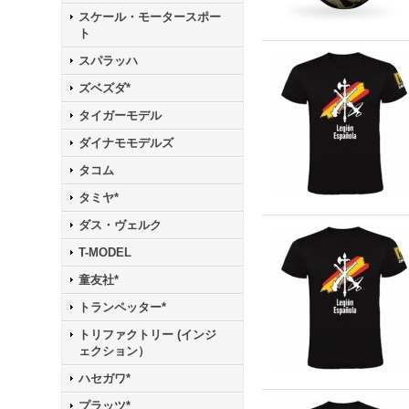
スケール・モータースポー
ト
スパラッハ
ズベズダ*
タイガーモデル
ダイナモモデルズ
タコム
タミヤ*
ダス・ヴェルク
T-MODEL
童友社*
トランペッター*
トリファクトリー (インジ
ェクション）
ハセガワ*
プラッツ*