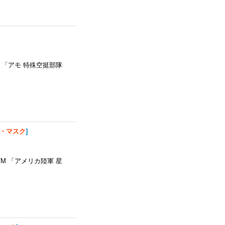
6M 「アモ 特殊空挺部隊
ツ・マスク
]
77M 「アメリカ陸軍 星