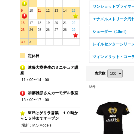
ワンショットプライマ
9
10
11
12
13
14
15
16
17
18
19
20
21
22
23
24
25
26
27
28
29
シェーダー（10ml）
30
31
レイルセンターシリー
定休日
遠藤大樹先生のミニチュア講
座
表示数
:
11：00〜14：00
36
件
加藤雅彦さんカーモデル教室
13：00〜17：00
8/15はゲリラ営業 １０時か
ら１５時までオープン
場所：M.S Models