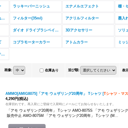
ー
ラッキーバーニッシュ
エナメルエフェクト
棚・
エナメルストリーク汚れ効果(35ml)
フィルター(35ml)
アクリルフィルター
墨入れ
ダイオ ドライブラシペイント
3Dアクセサリー
ソリ
ズ
コブラモーターカラー
アトムカラー
ツィンメリット・コーティングシリーズ
画像
:
並び順
:
在庫あり
表
AMMO[AMIG8075]「アモ ウェザリング20周年」 Tシャツ
[
Tシャツ・マ
4,290円
(税込)
在庫切れです。再入荷にご登録で入荷時にメールにてお知らせをいたします。
「アモ ウェザリング20周年」 Tシャツ AMO-8075S 「アモ ウェザリング2
販売中止 AMO-8075M 「アモ ウェザリング20周年」 Tシャツ (M…