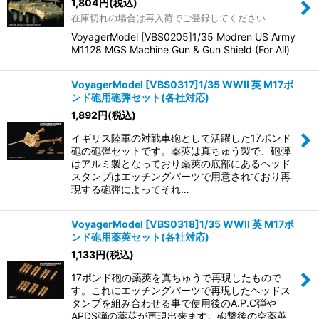
1,804
円
(税込)
在庫切れの場合は再入荷でご登録してください
VoyagerModel [VBS0205]1/35 Modren US Army
M1128 MGS Machine Gun & Gun Shield (For All)
VoyagerModel [VBS0317]1/35 WWII 英 M17ポ
ンド砲用砲弾セット(各社対応)
1,892
円
(税込)
イギリス陸軍の対戦車砲として活躍した17ポンド
砲の砲弾セットです。薬莢は真ちゅう製で、砲弾
はアルミ製となっており薬莢の底部にあるヘッド
スタンプはエッチングパーツで用意されており再
現する砲弾によってそれ…
VoyagerModel [VBS0318]1/35 WWII 英 M17ポ
ンド砲用薬莢セット(各社対応)
1,133
円
(税込)
17ポンド砲の薬莢を真ちゅうで再現したもので
す。これにエッチングパーツで再現したヘッドス
タンプを組み合わせる事で使用後のA.P.C弾や
APDS弾の薬莢が再現出来ます。砲撃後の空薬莢