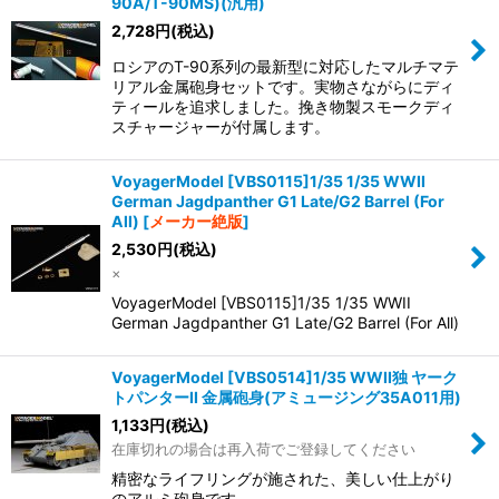
90A/T-90MS)(汎用)
2,728
円
(税込)
ロシアのT-90系列の最新型に対応したマルチマテ
リアル金属砲身セットです。実物さながらにディ
ティールを追求しました。挽き物製スモークディ
スチャージャーが付属します。
VoyagerModel [VBS0115]1/35 1/35 WWII
German Jagdpanther G1 Late/G2 Barrel (For
All)
[
メーカー絶版
]
2,530
円
(税込)
×
VoyagerModel [VBS0115]1/35 1/35 WWII
German Jagdpanther G1 Late/G2 Barrel (For All)
VoyagerModel [VBS0514]1/35 WWII独 ヤーク
トパンターII 金属砲身(アミュージング35A011用)
1,133
円
(税込)
在庫切れの場合は再入荷でご登録してください
精密なライフリングが施された、美しい仕上がり
のアルミ砲身です。