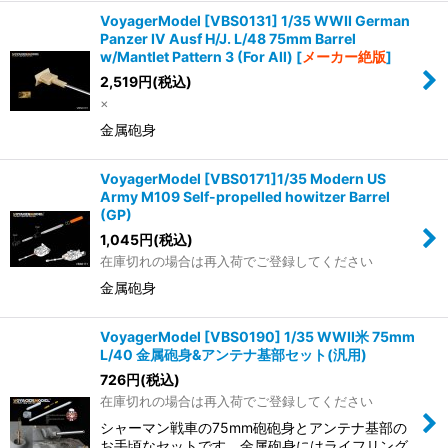
VoyagerModel [VBS0131] 1/35 WWII German
Panzer IV Ausf H/J. L/48 75mm Barrel
w/Mantlet Pattern 3 (For All)
[
メーカー絶版
]
2,519
円
(税込)
×
金属砲身
VoyagerModel [VBS0171]1/35 Modern US
Army M109 Self-propelled howitzer Barrel
(GP)
1,045
円
(税込)
在庫切れの場合は再入荷でご登録してください
金属砲身
VoyagerModel [VBS0190] 1/35 WWII米 75mm
L/40 金属砲身&アンテナ基部セット(汎用)
726
円
(税込)
在庫切れの場合は再入荷でご登録してください
シャーマン戦車の75mm砲砲身とアンテナ基部の
お手頃なセットです。金属砲身にはライフリング