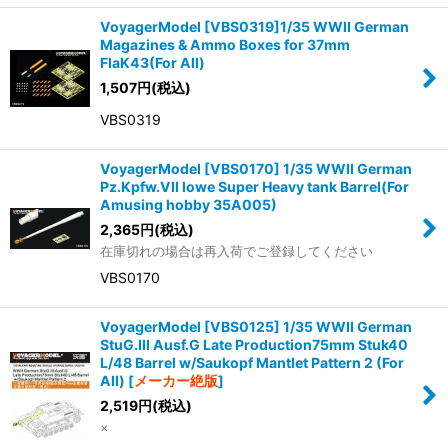
VoyagerModel [VBS0319]1/35 WWII German
Magazines & Ammo Boxes for 37mm
FlaK43(For All)
1,507
円
(税込)
VBS0319
VoyagerModel [VBS0170] 1/35 WWII German
Pz.Kpfw.VII lowe Super Heavy tank Barrel(For
Amusing hobby 35A005)
2,365
円
(税込)
在庫切れの場合は再入荷でご登録してください
VBS0170
VoyagerModel [VBS0125] 1/35 WWII German
StuG.III Ausf.G Late Production75mm Stuk40
L/48 Barrel w/Saukopf Mantlet Pattern 2 (For
All)
[
メーカー絶版
]
2,519
円
(税込)
×