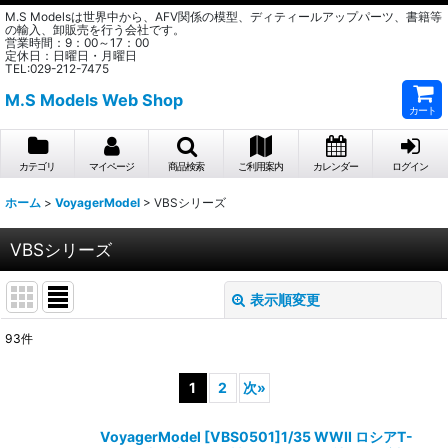
M.S Modelsは世界中から、AFV関係の模型、ディティールアップパーツ、書籍等
の輸入、卸販売を行う会社です。
営業時間：9：00～17：00
定休日：日曜日・月曜日
TEL:029-212-7475
M.S Models Web Shop
カート
カテゴリ
マイページ
商品検索
ご利用案内
カレンダー
ログイン
ホーム
>
VoyagerModel
>
VBSシリーズ
VBSシリーズ
表示順変更
閉じる
93
件
表示数
:
1
2
次
»
在庫あり
VoyagerModel [VBS0501]1/35 WWII ロシアT-