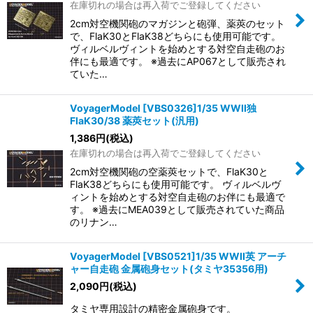
在庫切れの場合は再入荷でご登録してください
2cm対空機関砲のマガジンと砲弾、薬莢のセット
で、FlaK30とFlaK38どちらにも使用可能です。
ヴィルベルヴィントを始めとする対空自走砲のお
伴にも最適です。 ※過去にAP067として販売され
ていた…
VoyagerModel [VBS0326]1/35 WWII独
FlaK30/38 薬莢セット(汎用)
1,386
円
(税込)
在庫切れの場合は再入荷でご登録してください
2cm対空機関砲の空薬莢セットで、FlaK30と
FlaK38どちらにも使用可能です。 ヴィルベルヴ
ィントを始めとする対空自走砲のお伴にも最適で
す。 ※過去にMEA039として販売されていた商品
のリナン…
VoyagerModel [VBS0521]1/35 WWII英 アーチ
ャー自走砲 金属砲身セット(タミヤ35356用)
2,090
円
(税込)
タミヤ専用設計の精密金属砲身です。