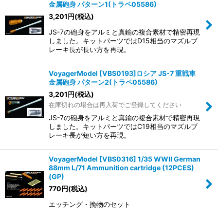
金属砲身 パターン1(トラペ05586)
3,201
円
(税込)
JS-7の砲身をアルミと真鍮の複合素材で精密再現
しました。キットパーツではD15相当のマズルブ
レーキ長が長い方を再現。
VoyagerModel [VBS0193]ロシア JS-7 重戦車
金属砲身 パターン2(トラペ05586)
3,201
円
(税込)
在庫切れの場合は再入荷でご登録してください
JS-7の砲身をアルミと真鍮の複合素材で精密再現
しました。キットパーツではC19相当のマズルブ
レーキ長が短い方を再現。
VoyagerModel [VBS0316] 1/35 WWII German
88mm L/71 Ammunition cartridge (12PCES)
(GP)
770
円
(税込)
エッチング・挽物のセット