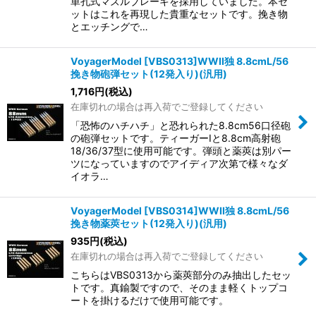
単孔式マズルブレーキを採用していました。本セ
ットはこれを再現した貴重なセットです。挽き物
とエッチングで…
VoyagerModel [VBS0313]WWII独 8.8cmL/56
挽き物砲弾セット(12発入り)(汎用)
1,716
円
(税込)
在庫切れの場合は再入荷でご登録してください
「恐怖のハチハチ」と恐れられた8.8cm56口径砲
の砲弾セットです。ティーガーIと8.8cm高射砲
18/36/37型に使用可能です。弾頭と薬莢は別パー
ツになっていますのでアイディア次第で様々なダ
イオラ…
VoyagerModel [VBS0314]WWII独 8.8cmL/56
挽き物薬莢セット(12発入り)(汎用)
935
円
(税込)
在庫切れの場合は再入荷でご登録してください
こちらはVBS0313から薬莢部分のみ抽出したセッ
トです。真鍮製ですので、そのまま軽くトップコ
ートを掛けるだけで使用可能です。