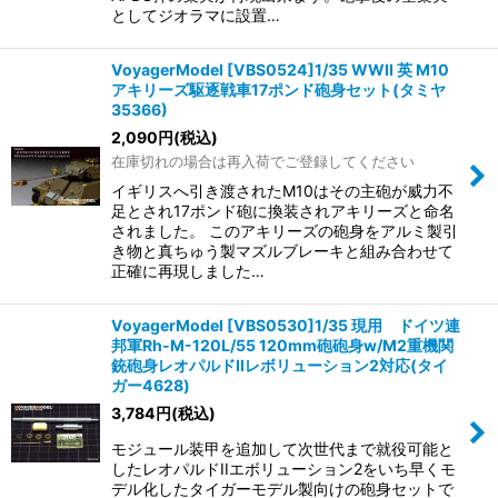
としてジオラマに設置…
VoyagerModel [VBS0524]1/35 WWII 英 M10
アキリーズ駆逐戦車17ポンド砲身セット(タミヤ
35366)
2,090
円
(税込)
在庫切れの場合は再入荷でご登録してください
イギリスへ引き渡されたM10はその主砲が威力不
足とされ17ポンド砲に換装されアキリーズと命名
されました。 このアキリーズの砲身をアルミ製引
き物と真ちゅう製マズルブレーキと組み合わせて
正確に再現しました…
VoyagerModel [VBS0530]1/35 現用 ドイツ連
邦軍Rh-M-120L/55 120mm砲砲身w/M2重機関
銃砲身レオパルドIIレボリューション2対応(タイ
ガー4628)
3,784
円
(税込)
モジュール装甲を追加して次世代まで就役可能と
したレオパルドIIエボリューション2をいち早くモ
デル化したタイガーモデル製向けの砲身セットで