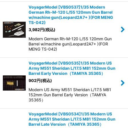
VoyagerModel [VBS0537]1/35 Modern
German Rh-M-120 L/55 120mm Gun Barrel
w/machine gun(Leopard2A7+ )(FOR MENG
TS-042)
3,982
円
(税込)
Modern German Rh-M-120 L/55 120mm Gun
Barrel w/machine gun(Leopard2A7+ )(FOR
MENG TS-042)
VoyagerModel [VBS0535]1/35 Modern US
Army M551 Sheridan L/17.5 M81 152mm Gun
Barrel Early Version（TAMIYA 35365）
902
円
(税込)
Modern US Army M551 Sheridan L/17.5 M81
152mm Gun Barrel Early Version（TAMIYA
35365）
VoyagerModel [VBS0534]1/35 Modern US
Army M551 Sheridan L/17.5 M81 152mm Gun
Barrel Late Version（TAMIYA 35365）