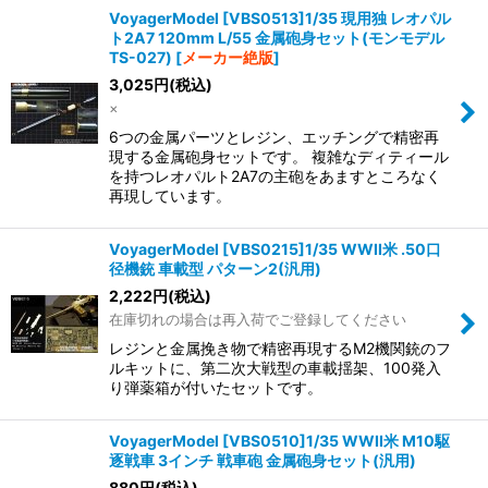
VoyagerModel [VBS0513]1/35 現用独 レオパル
ト2A7 120mm L/55 金属砲身セット(モンモデル
TS-027)
[
メーカー絶版
]
3,025
円
(税込)
×
6つの金属パーツとレジン、エッチングで精密再
現する金属砲身セットです。 複雑なディティール
を持つレオパルト2A7の主砲をあますところなく
再現しています。
VoyagerModel [VBS0215]1/35 WWII米 .50口
径機銃 車載型 パターン2(汎用)
2,222
円
(税込)
在庫切れの場合は再入荷でご登録してください
レジンと金属挽き物で精密再現するM2機関銃のフ
ルキットに、第二次大戦型の車載揺架、100発入
り弾薬箱が付いたセットです。
VoyagerModel [VBS0510]1/35 WWII米 M10駆
逐戦車 3インチ 戦車砲 金属砲身セット(汎用)
880
円
(税込)