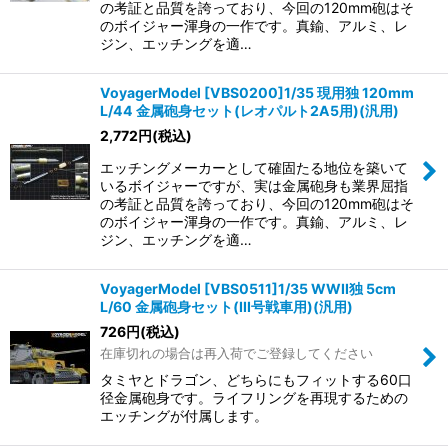
の考証と品質を誇っており、今回の120mm砲はそ
のボイジャー渾身の一作です。真鍮、アルミ、レ
ジン、エッチングを適…
VoyagerModel [VBS0200]1/35 現用独 120mm
L/44 金属砲身セット(レオパルト2A5用)(汎用)
2,772
円
(税込)
エッチングメーカーとして確固たる地位を築いて
いるボイジャーですが、実は金属砲身も業界屈指
の考証と品質を誇っており、今回の120mm砲はそ
のボイジャー渾身の一作です。真鍮、アルミ、レ
ジン、エッチングを適…
VoyagerModel [VBS0511]1/35 WWII独 5cm
L/60 金属砲身セット(III号戦車用)(汎用)
726
円
(税込)
在庫切れの場合は再入荷でご登録してください
タミヤとドラゴン、どちらにもフィットする60口
径金属砲身です。ライフリングを再現するための
エッチングが付属します。