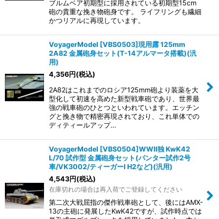
ブルムベア初期型に採用されている初期型15cm
砲の貴重な挽き物砲身です。 ライフリングも繊細
かつリアルに再現しています。
VoyagerModel [VBS0503]現用露 125mm
2A82 金属砲身セット(T-14アルマータ搭載)(汎
用)
4,356
円
(税込)
2A82はこれまでのロシア125mm砲より装薬を大
型化して初速を高めた新型戦車砲であり、世界最
強の戦車砲のひとつといわれています。エッチン
グと挽き物で精密再現されており、これ単体での
ディティールアップ…
VoyagerModel [VBS0504]WWII独 KwK42
L/70 試作型 金属砲身セット(パンター試作2号
車/VK3002/ティーガーI H2など)(汎用)
4,543
円
(税込)
在庫切れの場合は再入荷でご登録してください
第二次大戦屈指の傑作戦車砲として、後にはAMX-
13の主砲に発展したKwK42ですが、試作時点では