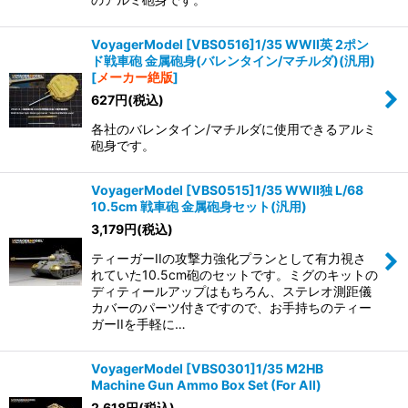
VoyagerModel [VBS0516]1/35 WWII英 2ポン
ド戦車砲 金属砲身(バレンタイン/マチルダ)(汎用)
[
メーカー絶版
]
627
円
(税込)
各社のバレンタイン/マチルダに使用できるアルミ
砲身です。
VoyagerModel [VBS0515]1/35 WWII独 L/68
10.5cm 戦車砲 金属砲身セット(汎用)
3,179
円
(税込)
ティーガーIIの攻撃力強化プランとして有力視さ
れていた10.5cm砲のセットです。ミグのキットの
ディティールアップはもちろん、ステレオ測距儀
カバーのパーツ付きですので、お手持ちのティー
ガーIIを手軽に…
VoyagerModel [VBS0301]1/35 M2HB
Machine Gun Ammo Box Set (For All)
2,618
円
(税込)