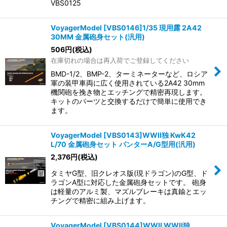
VBS0125
VoyagerModel [VBS0146]1/35 現用露 2A42
30MM 金属砲身セット(汎用)
506
円
(税込)
在庫切れの場合は再入荷でご登録してください
BMD-1/2、BMP-2、ターミネーターなど、ロシア
軍の装甲車両に広く使用されている2A42 30mm
機関砲を挽き物とエッチングで精密再現します。
キットのパーツと交換するだけで簡単に使用でき
ます。
VoyagerModel [VBS0143]WWII独 KwK42
L/70 金属砲身セット パンターA/G型用(汎用)
2,376
円
(税込)
タミヤG型、旧クレオス版(現ドラゴン)のG型、ド
ラゴンA型に対応した金属砲身セットです。 砲身
は軽量のアルミ製、マズルブレーキは真鍮とエッ
チングで精密に組み上げます。
VoyagerModel [VBS0144]WWII WWII独