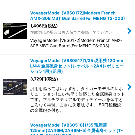
VoyagerModel [VBS0172]Modern French
AMX-30B MBT Gun Barrel(For MENG TS-003)
1,496
円
(税込)
在庫切れの場合は再入荷でご登録してください
VoyagerModel [VBS0172]Modern French AMX-
30B MBT Gun Barrel(For MENG TS-003)
VoyagerModel [VBS0517]1/35 現用独 120mm
L/44 金属砲身セット(レオパルト2A4レボリュー
ション1用)(汎用)
3,729
円
(税込)
汎用を謳ってはいますが、タイガーモデルのレボ
リューション1にいち早く対応した金属砲身セット
です。マルチマテリアルでディティールを余すと
ころなく再現。まさに決定版です。.50口径機銃
の金属砲身付き。
VoyagerModel [VBS0518]1/35 現用露
125mm(2A46M/2A46M-5)金属砲身セット(T-