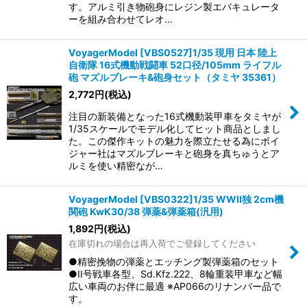
す。アルミ引き物砲身にレジン製エバキュレータ
ーを組み合わせてレオ…
VoyagerModel [VBS0527]1/35 現用 日本 陸上
自衛隊 16式機動戦闘車 52口径/105mm ライフル
砲 マズルブレーキ&砲身セット（タミヤ 35361）
2,772
円
(税込)
注目の新装備となった16式機動装甲車をタミヤが
1/35スケールでモデル化してヒット商品としまし
た。この傑作キットの魅力を際立たせる為にボイ
ジャー社はマズルブレーキと砲身を真ちゅうとア
ルミを使い精密なが…
VoyagerModel [VBS0322]1/35 WWII独 2cm機
関砲 KwK30/38 弾薬&弾薬箱(汎用)
1,892
円
(税込)
在庫切れの場合は再入荷でご登録してください
●精密挽物の弾薬とエッチング製弾薬箱のセット
●II号戦車各型、Sd.Kfz.222、8輪重装甲車など幅
広い車両のお伴に最適 ※AP066のリナンバー品で
す。