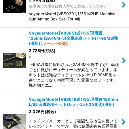
在庫切れの場合は再入荷でご登録してください
VoyagerModel [VBS0301]1/35 M2HB Machine
Gun Ammo Box Set (For All)
VoyagerModel [VBS0512]1/35 現用露
125mm(2A46M-5)金属砲身セット(T-90MS用)
(汎用)
[
メーカー絶版
]
2,728
円
(税込)
×
T-90A以降に採用された2A46M-5砲ですが、車種
ごとに微妙にディティールが異なっています。本
キットは複雑なディティールを持つT-90MS用を
余すところなく精密再現した貴重なセットです。
挽き物とエ…
VoyagerModel [VBS0199]1/35 現用独 120mm
L/55 金属砲身セット(レオパルト2A6用)(汎用)
3,025
円
(税込)
エッチングメーカーとして確固たる地位を築いて
いるボイジャーですが、実は金属砲身も業界屈指