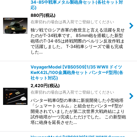
並び順
:
34-85中戦車メタル製砲身セット(各社キット対
応)
880
円
(税込)
絞り込む
在庫切れの場合は再入荷でご登録してください
独ソ戦でロシア赤軍の救世主と言える活躍を見せ
たのがT-34戦車です。 85mm砲を搭載した新型
砲塔のT-34-85は終戦間際のベルリン反攻作戦ま
で活躍しました。 T-34戦車シリーズで最も完成
した…
VoyagerModel [VBS0509]1/35 WWII ドイツ
KwK42L/100金属砲身セット パンターF型用(各
社キット対応)
2,420
円
(税込)
在庫切れの場合は再入荷でご登録してください
パンター戦車G型の車体に新規開発した小型砲塔
「シュマートゥルム」と組合せたパンターF型が
開発されていましたが第二次世界大戦終結により
試作砲塔が一つ完成しただけでした。 この新型砲
塔に砲身を延長させた…