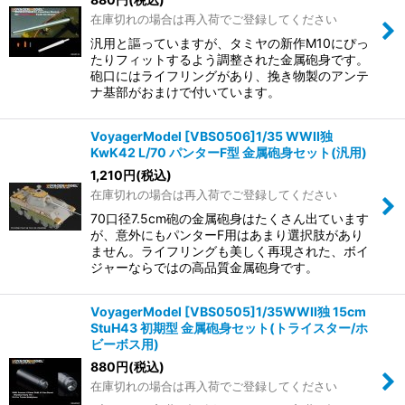
在庫切れの場合は再入荷でご登録してください
汎用と謳っていますが、タミヤの新作M10にぴっ
たりフィットするよう調整された金属砲身です。
砲口にはライフリングがあり、挽き物製のアンテ
ナ基部がおまけで付いています。
VoyagerModel [VBS0506]1/35 WWII独
KwK42 L/70 パンターF型 金属砲身セット(汎用)
1,210
円
(税込)
在庫切れの場合は再入荷でご登録してください
70口径7.5cm砲の金属砲身はたくさん出ています
が、意外にもパンターF用はあまり選択肢があり
ません。ライフリングも美しく再現された、ボイ
ジャーならではの高品質金属砲身です。
VoyagerModel [VBS0505]1/35WWII独 15cm
StuH43 初期型 金属砲身セット(トライスター/ホ
ビーボス用)
880
円
(税込)
在庫切れの場合は再入荷でご登録してください