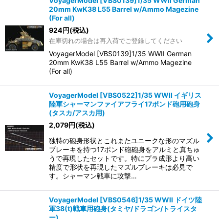
VoyagerModel [VBS0139]1/35 WWII German
20mm KwK38 L55 Barrel w/Ammo Magezine
(For all)
924
円
(税込)
在庫切れの場合は再入荷でご登録してください
VoyagerModel [VBS0139]1/35 WWII German
20mm KwK38 L55 Barrel w/Ammo Magezine
(For all)
VoyagerModel [VBS0522]1/35 WWII イギリス
陸軍シャーマンファイアフライ17ポンド砲用砲身
(タスカ/アスカ用)
2,079
円
(税込)
独特の砲身形状とこれまたユニークな形のマズル
ブレーキを持つ17ポンド砲砲身をアルミと真ちゅ
うで再現したセットです。特にプラ成形より高い
精度で形状を再現したマズルブレーキは必見で
す。シャーマン戦車に攻撃…
VoyagerModel [VBS0546]1/35 WWII ドイツ陸
軍38(t)戦車用砲身(タミヤ/ドラゴン/トライスタ
ー)