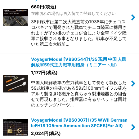
660
円
(税込)
在庫切れの場合は再入荷でご登録してください
38(t)戦車は第二次大戦直前の1938年にチェコス
ロバキアで開発された戦車でチェコ陸軍に採用さ
れますがその後のチェコ併合により全車ドイツ陸
軍に接収される事となりました。戦車が不足して
いた第二次大戦前…
VoyagerModel [VBS0544]1/35 現用 中国 人民
解放軍59式主力戦車用砲身（ミニアート用）
1,177
円
(税込)
中国人民解放軍の主力戦車として長らく就役した
59式戦車の主砲である59式100mmライフル砲を
アルミ製引き物砲身と真ちゅう製排煙器との組合
せで再現しました。排煙器に有るリベットは同封
のエッチングパーツ…
VoyagerModel [VBS0307]1/35 WWII German
leFH18 105mm Ammunition 8PCES(For All)
2,024
円
(税込)