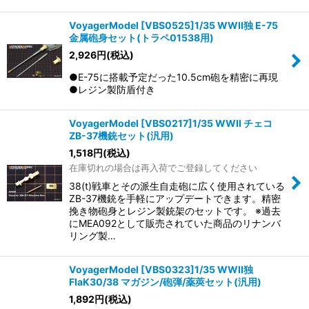
VoyagerModel [VBS0525]1/35 WWII独 E-75
金属砲身セット(トラペ01538用)
2,926
円
(税込)
●E-75に搭載予定だった10.5cm砲を精密に再現
●レジン製防盾付き
VoyagerModel [VBS0217]1/35 WWII チェコ
ZB-37機銃セット(汎用)
1,518
円
(税込)
在庫切れの場合は再入荷でご登録してください
38(t)戦車とその派生自走砲に広く使用されている
ZB-37機銃を手軽にアップデートできます。精密
挽き物砲身とレジン製銃架のセットです。 ※過去
にMEA092として販売されていた商品のリナンバ
リング製…
VoyagerModel [VBS0323]1/35 WWII独
FlaK30/38 マガジン/砲弾/薬莢セット(汎用)
1,892
円
(税込)