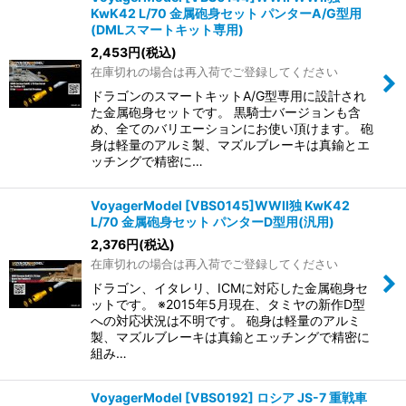
KwK42 L/70 金属砲身セット パンターA/G型用
(DMLスマートキット専用)
2,453
円
(税込)
在庫切れの場合は再入荷でご登録してください
ドラゴンのスマートキットA/G型専用に設計され
た金属砲身セットです。 黒騎士バージョンも含
め、全てのバリエーションにお使い頂けます。 砲
身は軽量のアルミ製、マズルブレーキは真鍮とエ
ッチングで精密に…
VoyagerModel [VBS0145]WWII独 KwK42
L/70 金属砲身セット パンターD型用(汎用)
2,376
円
(税込)
在庫切れの場合は再入荷でご登録してください
ドラゴン、イタレリ、ICMに対応した金属砲身セ
ットです。 ※2015年5月現在、タミヤの新作D型
への対応状況は不明です。 砲身は軽量のアルミ
製、マズルブレーキは真鍮とエッチングで精密に
組み…
VoyagerModel [VBS0192] ロシア JS-7 重戦車