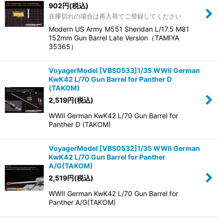
902
円
(税込)
在庫切れの場合は再入荷でご登録してください
Modern US Army M551 Sheridan L/17.5 M81
152mm Gun Barrel Late Version（TAMIYA
35365）
VoyagerModel [VBS0533]1/35 WWII German
KwK42 L/70 Gun Barrel for Panther D
(TAKOM)
2,519
円
(税込)
WWII German KwK42 L/70 Gun Barrel for
Panther D (TAKOM)
VoyagerModel [VBS0532]1/35 WWII German
KwK42 L/70 Gun Barrel for Panther
A/G(TAKOM)
2,519
円
(税込)
WWII German KwK42 L/70 Gun Barrel for
Panther A/G(TAKOM)