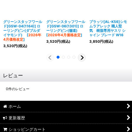
グリーンスタッフワール
グリーンスタッフワール
プラッツ[AL-K56]シモ
ド[GSW-04(1164)] ロ
ド[GSW-06(1301)] ロ
ムラアレック 職人堅
ーリングピン(ダブルダ
ーリングピン(舗道)
気 樹脂専用ヤスリ シ
イヤモンド)
[
2026年
[
2026年4月価格改定
]
ャイン ブレード W16
4月価格改定
]
3,520
円
(税込)
3,850
円
(税込)
3,520
円
(税込)
レビュー
0
件のレビュー
ホーム
更新履歴
ショッピングカート