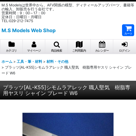
M.S Modelsは世界中から、AFV関係の模型、ディティールアップパーツ、書籍等
の輸入、卸販売を行う会社です。
営業時間：9：00～17：00
定休日：日曜日・月曜日
TEL:029-212-7475
M.S Models Web Shop
カート
カテゴリ
マイページ
商品検索
ご利用案内
カレンダー
ログイン
ホーム
>
工具・筆・材料
>
材料・その他
>
プラッツ[AL-K55]シモムラアレック 職人堅気 樹脂専用ヤスリ シャイン ブレ
ード W6
プラッツ[AL-K55]シモムラアレック 職人堅気 樹脂専
用ヤスリ シャイン ブレード W6