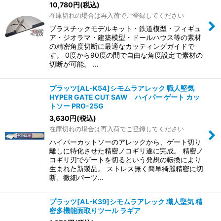
10,780
円
(税込)
在庫切れの場合は再入荷でご登録してください
プラスチックモデルキット・鉄道模型・フィギュ
ア・ジオラマ・建築模型・ドールハウス等の素材
の精密角度切断に最適なカッティングガイドで
す。 0度から90度の間で自由な角度設定で素材の
切断が可能。 …
プラッツ[AL-K54]シモムラアレック 職人堅気
HYPER GATE CUT SAW ハイパー ゲート カッ
トソー PRO-25G
3,630
円
(税込)
在庫切れの場合は再入荷でご登録してください
ハイパーカットソーのアレックから、ゲート切り
離しに特化させた精密ノコギリ遂に完成。 精密ノ
コギリ刃でゲートを切るという発想の転換により
生まれた新製品。 ストレス無く簡単綺麗精密に切
断、微細パーツ…
プラッツ[AL-K39]シモムラアレック 職人堅気 精
密多機能面取りツール ラギア