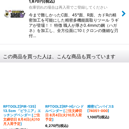
1,870
円
(税込)
在庫切れの場合は再入荷でご登録してください
今まで難しかったC面、45°面、R面、カドRの精
密加工を可能にした精密多機能面取りツール ラギ
アが登場！！ 特徴 職人が厚さ0.4mmの鋼（ハガ
ネ）を加工し、全方位面に10ミクロンの微細な刃
付…
この商品を買った人は、こんな商品も買っています
RPTOOLZ[PIR-135]
RPTOOLZ[RP-H]ハンド
精密ピンバイスS
13.5cm 「ピラニア」エ
ルベンダー
[
ご注文締切
[
74051-000
]
ッチングベンダー
[
ご注
日 8月4日(火)10月入荷
1,100
円
(税込)
文締切日 8月4日(火)10
予定
]
月入荷予定
]
6,270
円
(税込)