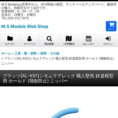
M.S Modelsは世界中から、AFV関係の模型、ディティールアップパーツ、書籍等
の輸入、卸販売を行う会社です。
営業時間：9：00～17：00
定休日：日曜日・月曜日
TEL:029-212-7475
M.S Models Web Shop
カート
カテゴリ
マイページ
商品検索
ご利用案内
カレンダー
ログイン
ホーム
>
工具・筆・材料
>
材料・その他
>
プラッツ[AL-K91]シモムラアレック 職人堅気 鉄道模型用 ホールド (飛散防止)
ニッパー
プラッツ[AL-K91]シモムラアレック 職人堅気 鉄道模型
用 ホールド (飛散防止) ニッパー