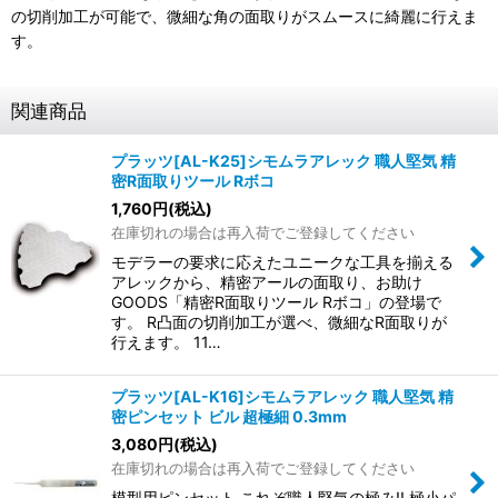
の切削加工が可能で、微細な角の面取りがスムースに綺麗に行えま
す。
関連商品
プラッツ[AL-K25]シモムラアレック 職人堅気 精
密R面取りツール Rボコ
1,760
円
(税込)
在庫切れの場合は再入荷でご登録してください
モデラーの要求に応えたユニークな工具を揃える
アレックから、精密アールの面取り、お助け
GOODS「精密R面取りツール Rボコ」の登場で
す。 R凸面の切削加工が選べ、微細なR面取りが
行えます。 11…
プラッツ[AL-K16]シモムラアレック 職人堅気 精
密ピンセット ビル 超極細 0.3mm
3,080
円
(税込)
在庫切れの場合は再入荷でご登録してください
模型用ピンセット これぞ職人堅気の極み!! 極小パ