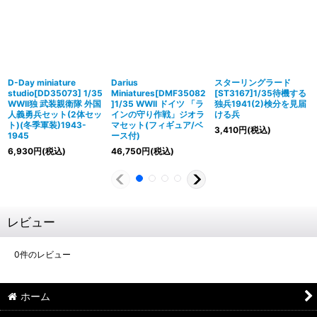
D-Day miniature
Darius
スターリングラード
studio[DD35073] 1/35
Miniatures[DMF35082
[ST3167]1/35待機する
WWII独 武装親衛隊 外国
]1/35 WWII ドイツ 「ラ
独兵1941(2)検分を見届
人義勇兵セット(2体セッ
インの守り作戦」ジオラ
ける兵
ト)(冬季軍装)1943-
マセット(フィギュア/ベ
3,410
円
(税込)
1945
ース付)
6,930
円
(税込)
46,750
円
(税込)
レビュー
0
件のレビュー
ホーム