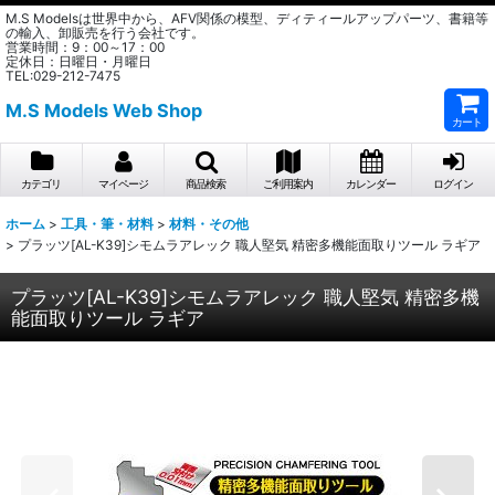
M.S Modelsは世界中から、AFV関係の模型、ディティールアップパーツ、書籍等
の輸入、卸販売を行う会社です。
営業時間：9：00～17：00
定休日：日曜日・月曜日
TEL:029-212-7475
M.S Models Web Shop
カート
カテゴリ
マイページ
商品検索
ご利用案内
カレンダー
ログイン
ホーム
>
工具・筆・材料
>
材料・その他
>
プラッツ[AL-K39]シモムラアレック 職人堅気 精密多機能面取りツール ラギア
プラッツ[AL-K39]シモムラアレック 職人堅気 精密多機
能面取りツール ラギア