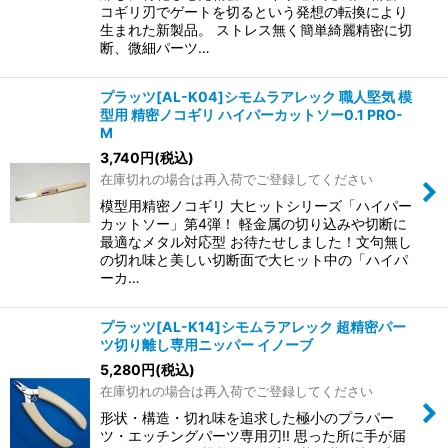
コギリ刃でゲートを切るという発想の転換により
生まれた新製品。 ストレス無く簡単綺麗精密に切
断、微細パーツ…
プラッツ[AL-K04]シモムラアレック 職人堅気 模
型用 精密ノコギリ ハイパーカットソー0.1 PRO-
M
3,740
円
(税込)
在庫切れの場合は再入荷でご登録してください
模型用精密ノコギリ 大ヒットシリーズ「ハイパー
カットソー」第4弾！ 軽金属の切り込みや切断に
最適なメタル対応型 お待たせしました！文句無し
の切れ味と美しい切断面で大ヒット中の「ハイパ
ーカ…
プラッツ[AL-K14]シモムラアレック 超精密パー
ツ切り離し専用ニッパー イノーブ
5,280
円
(税込)
在庫切れの場合は再入荷でご登録してください
形状・構造・切れ味を追求した極小のプラパー
ツ・エッチングパーツ専用刃!! 思った所に手が届