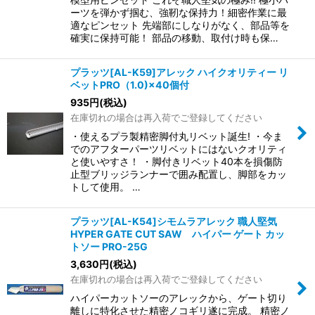
ーツを弾かず掴む、強靭な保持力！細密作業に最
適なピンセット 先端部にしなりがなく、部品等を
確実に保持可能！ 部品の移動、取付け時も保…
プラッツ[AL-K59]アレック ハイクオリティー リ
ベットPRO（1.0)×40個付
935
円
(税込)
在庫切れの場合は再入荷でご登録してください
・使えるプラ製精密脚付丸リベット誕生! ・今ま
でのアフターパーツリベットにはないクオリティ
と使いやすさ！ ・脚付きリベット40本を損傷防
止型ブリッジランナーで囲み配置し、脚部をカッ
トして使用。 …
プラッツ[AL-K54]シモムラアレック 職人堅気
HYPER GATE CUT SAW ハイパー ゲート カッ
トソー PRO-25G
3,630
円
(税込)
在庫切れの場合は再入荷でご登録してください
ハイパーカットソーのアレックから、ゲート切り
離しに特化させた精密ノコギリ遂に完成。 精密ノ