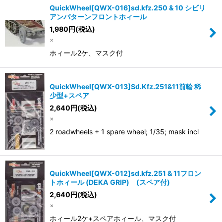
QuickWheel[QWX-016]sd.kfz.250 & 10 シビリ
アンパターンフロントホィール
1,980
円
(税込)
×
ホィール2ケ、マスク付
QuickWheel[QWX-013]Sd.Kfz.251&11前輪 稀
少型+スペア
2,640
円
(税込)
×
2 roadwheels + 1 spare wheel; 1/35; mask incl
QuickWheel[QWX-012]sd.kfz.251 & 11フロン
トホィール (DEKA GRIP) (スペア付)
2,640
円
(税込)
×
ホィール2ケ+スペアホィール、マスク付