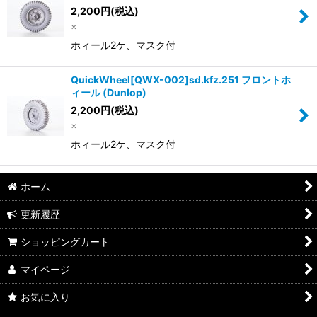
2,200
円
(税込)
×
ホィール2ケ、マスク付
QuickWheel[QWX-002]sd.kfz.251 フロントホ
ィール (Dunlop)
2,200
円
(税込)
×
ホィール2ケ、マスク付
ホーム
更新履歴
ショッピングカート
マイページ
お気に入り