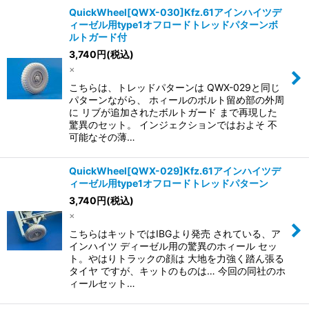
QuickWheel[QWX-030]Kfz.61アインハイツデ
ィーゼル用type1オフロードトレッドパターンボ
ルトガード付
3,740
円
(税込)
×
こちらは、トレッドパターンは QWX-029と同じ
パターンながら、 ホィールのボルト留め部の外周
に リブが追加されたボルトガード まで再現した
驚異のセット。 インジェクションではおよそ 不
可能なその薄…
QuickWheel[QWX-029]Kfz.61アインハイツデ
ィーゼル用type1オフロードトレッドパターン
3,740
円
(税込)
×
こちらはキットではIBGより発売 されている、ア
インハイツ ディーゼル用の驚異のホィール セッ
ト。やはりトラックの顔は 大地を力強く踏ん張る
タイヤ ですが、キットのものは… 今回の同社のホ
ィールセット…