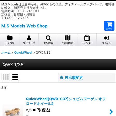
M.S Modelsは世界中から、AFV関係の模型、ディティールアップパーツ、書籍等
の輸入、卸販売を行う会社です。
営業時間：9：00～17：00
定休日：日曜日・月曜日
TEL:029-212-7475
M.S Models Web Shop
カート
カテゴリ
マイページ
商品検索
ご利用案内
カレンダー
ログイン
ホーム
>
QuickWheel
>
QWX 1/35
QWX 1/35
表示順変更
閉じる
31
件
表示数
:
QuickWheel[QWX-037]シュビムワーゲン オフ
ロードホイール2
在庫あり
2,530
円
(税込)
×