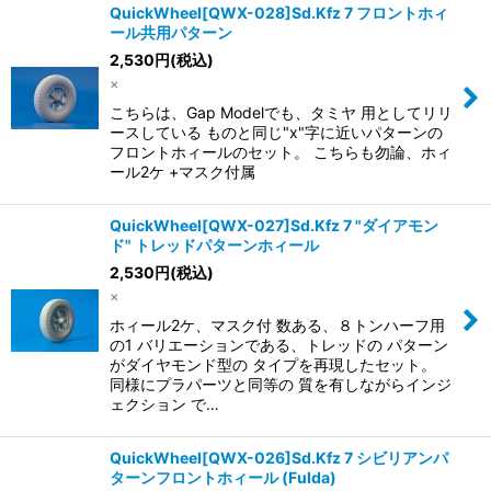
QuickWheel[QWX-028]Sd.Kfz 7 フロントホィ
ール共用パターン
2,530
円
(税込)
×
こちらは、Gap Modelでも、タミヤ 用としてリリ
ースしている ものと同じ"x"字に近いパターンの
フロントホィールのセット。 こちらも勿論、ホィ
ール2ケ +マスク付属
QuickWheel[QWX-027]Sd.Kfz 7 "ダイアモン
ド" トレッドパターンホィール
2,530
円
(税込)
×
ホィール2ケ、マスク付 数ある、８トンハーフ用
の1 バリエーションである、トレッドの パターン
がダイヤモンド型の タイプを再現したセット。
同様にプラパーツと同等の 質を有しながらインジ
ェクション で…
QuickWheel[QWX-026]Sd.Kfz 7 シビリアンパ
ターンフロントホィール (Fulda)