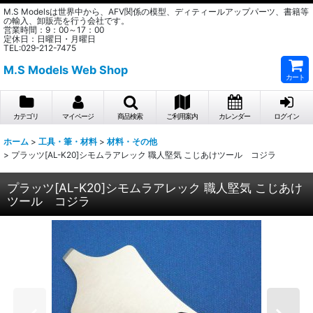
M.S Modelsは世界中から、AFV関係の模型、ディティールアップパーツ、書籍等
の輸入、卸販売を行う会社です。
営業時間：9：00～17：00
定休日：日曜日・月曜日
TEL:029-212-7475
M.S Models Web Shop
カート
カテゴリ
マイページ
商品検索
ご利用案内
カレンダー
ログイン
ホーム
>
工具・筆・材料
>
材料・その他
>
プラッツ[AL-K20]シモムラアレック 職人堅気 こじあけツール コジラ
プラッツ[AL-K20]シモムラアレック 職人堅気 こじあけ
ツール コジラ