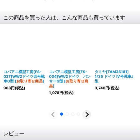
この商品を買った人は、こんな商品も買っています
コバアニ模型工房[FS-
コバアニ模型工房[FS-
タミヤ[TAM35181]
037]WW2ドイツ四号戦
034]WW2ドイツ パン
1/35 ドイツ IV号戦車J
車G型
[
お取り寄せ商品
]
サーG型
[
お取り寄せ商
型
品
]
968
円
(税込)
3,740
円
(税込)
1,078
円
(税込)
レビュー