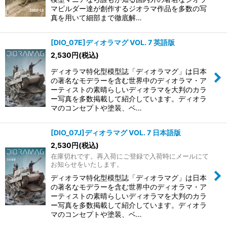
マビルダー達が創作するジオラマ作品を多数の写
真を用いて細部まで徹底解…
[DIO_07E]ディオラマグ VOL. 7 英語版
2,530
円
(税込)
ディオラマ特化型模型誌「ディオラマグ」は日本
の著名なモデラーを含む世界中のディオラマ・ア
ーティストの素晴らしいディオラマを大判のカラ
ー写真を多数掲載して紹介しています。ディオラ
マのコンセプトや塗装、ベ…
[DIO_07J]ディオラマグ VOL. 7 日本語版
2,530
円
(税込)
在庫切れです。再入荷にご登録で入荷時にメールにて
お知らせをいたします。
ディオラマ特化型模型誌「ディオラマグ」は日本
の著名なモデラーを含む世界中のディオラマ・ア
ーティストの素晴らしいディオラマを大判のカラ
ー写真を多数掲載して紹介しています。ディオラ
マのコンセプトや塗装、ベ…