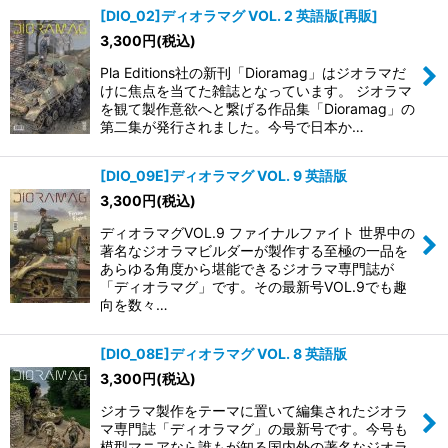
[DIO_02]ディオラマグ VOL. 2 英語版[再販]
3,300
円
(税込)
Pla Editions社の新刊「Dioramag」はジオラマだ
けに焦点を当てた雑誌となっています。 ジオラマ
を観て製作意欲へと繋げる作品集「Dioramag」の
第二集が発行されました。今号で日本か…
[DIO_09E]ディオラマグ VOL. 9 英語版
3,300
円
(税込)
ディオラマグVOL.9 ファイナルファイト 世界中の
著名なジオラマビルダーが製作する至極の一品を
あらゆる角度から堪能できるジオラマ専門誌が
「ディオラマグ」です。その最新号VOL.9でも趣
向を数々…
[DIO_08E]ディオラマグ VOL. 8 英語版
3,300
円
(税込)
ジオラマ製作をテーマに置いて編集されたジオラ
マ専門誌「ディオラマグ」の最新号です。今号も
模型マニアなら誰もが知る国内外の著名なジオラ