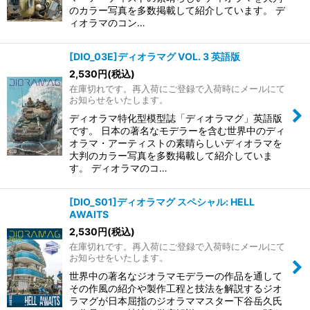
のカラー写真を多数掲載して紹介しています。 デ
ィオラマのコン…
[DIO_03E]ディオラマグ VOL. 3 英語版
2,530
円
(税込)
在庫切れです。再入荷にご登録で入荷時にメールにて
お知らせをいたします。
ディオラマ特化型模型誌「ディオラマグ」英語版
です。 日本の著名なモデラーを含む世界中のディ
オラマ・アーティストの素晴らしいディオラマを
大判のカラー写真を多数掲載して紹介していま
す。 ディオラマのコ…
[DIO_S01]ディオラマグ スペシャル: HELL
AWAITS
2,530
円
(税込)
在庫切れです。再入荷にご登録で入荷時にメールにて
お知らせをいたします。
世界中の著名なジオラマモデラーの作品を通して
その作風の紹介や製作工程と技法を解説するジオ
ラマグが日本屈指のジオラママスター下谷岳久氏