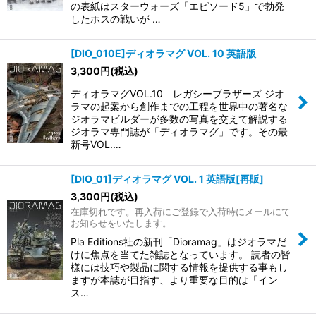
の表紙はスターウォーズ「エピソード5」で勃発
したホスの戦いが …
[DIO_010E]ディオラマグ VOL. 10 英語版
3,300
円
(税込)
ディオラマグVOL.10 レガシーブラザーズ ジオ
ラマの起案から創作までの工程を世界中の著名な
ジオラマビルダーが多数の写真を交えて解説する
ジオラマ専門誌が「ディオラマグ」です。その最
新号VOL.…
[DIO_01]ディオラマグ VOL. 1 英語版[再販]
3,300
円
(税込)
在庫切れです。再入荷にご登録で入荷時にメールにて
お知らせをいたします。
Pla Editions社の新刊「Dioramag」はジオラマだ
けに焦点を当てた雑誌となっています。 読者の皆
様には技巧や製品に関する情報を提供する事もし
ますが本誌が目指す、より重要な目的は「イン
ス…