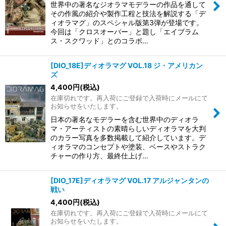
並び順
:
世界中の著名なジオラマモデラーの作品を通して
その作風の紹介や製作工程と技法を解説する「デ
ィオラマグ」のスペシャル版第3弾が登場です。
絞り込む
今回は「クロスオーバー」と題し「エイブラム
ス・スクワッド」とのコラボ…
[DIO_18E]ディオラマグ VOL.18 ジ・アメリカン
ズ
4,400
円
(税込)
在庫切れです。再入荷にご登録で入荷時にメールにて
お知らせをいたします。
日本の著名なモデラーを含む世界中のディオラ
マ・アーティストの素晴らしいディオラマを大判
のカラー写真を多数掲載して紹介しています。デ
ィオラマのコンセプトや塗装、ベースやストラク
チャーの作り方、最終仕上げ…
[DIO_17E]ディオラマグ VOL.17 アルジャンタンの
戦い
4,400
円
(税込)
在庫切れです。再入荷にご登録で入荷時にメールにて
お知らせをいたします。