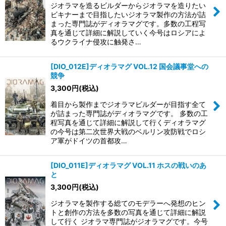
ジオラマを造るビルダーからジオラマを造りたい
ビキナーまで目指したいジオラマ製作の方法が詰
まった専門誌がディオラマグです。多数の工程写
真を通じて詳細に解説していく今号はロシアによ
るウクライナ侵攻に触発さ…
[DIO_012E]ディオラマグ VOL.12 国会議事堂への
競争
3,300
円
(税込)
着目から製作までジオラマビルダーが目指す全て
が詰まった専門誌がディオラマグです。 多数の工
程写真を通じて詳細に解説して行くディオラマグ
の今号は第二次世界大戦のベルリン攻防戦でロシ
ア軍がドイツの首都攻…
[DIO_011E]ディオラマグ VOL.11 ホスの戦いのあ
と
3,300
円
(税込)
ジオラマを製作する総てのモデラーへ発想のヒン
トと創作の方法を多数の写真を通じて詳細に解説
して行く ジオラマ専門誌がジオラマグです。今号