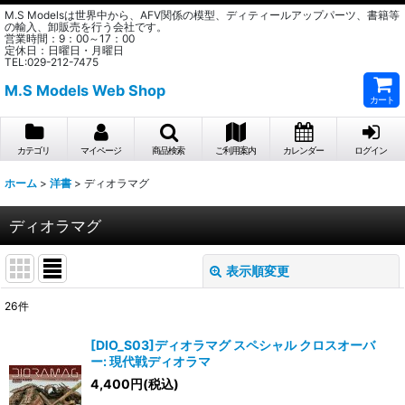
M.S Modelsは世界中から、AFV関係の模型、ディティールアップパーツ、書籍等
の輸入、卸販売を行う会社です。
営業時間：9：00～17：00
定休日：日曜日・月曜日
TEL:029-212-7475
M.S Models Web Shop
カート
カテゴリ
マイページ
商品検索
ご利用案内
カレンダー
ログイン
ホーム
>
洋書
>
ディオラマグ
ディオラマグ
表示順変更
閉じる
26
件
表示数
:
[DIO_S03]ディオラマグ スペシャル クロスオーバ
ー: 現代戦ディオラマ
在庫あり
4,400
円
(税込)