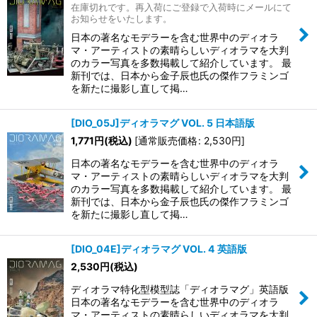
在庫切れです。再入荷にご登録で入荷時にメールにて
お知らせをいたします。
日本の著名なモデラーを含む世界中のディオラ
マ・アーティストの素晴らしいディオラマを大判
のカラー写真を多数掲載して紹介しています。 最
新刊では、日本から金子辰也氏の傑作フラミンゴ
を新たに撮影し直して掲…
[DIO_05J]ディオラマグ VOL. 5 日本語版
1,771
円
(税込)
[
通常販売価格
:
2,530
円
]
日本の著名なモデラーを含む世界中のディオラ
マ・アーティストの素晴らしいディオラマを大判
のカラー写真を多数掲載して紹介しています。 最
新刊では、日本から金子辰也氏の傑作フラミンゴ
を新たに撮影し直して掲…
[DIO_04E]ディオラマグ VOL. 4 英語版
2,530
円
(税込)
ディオラマ特化型模型誌「ディオラマグ」英語版
日本の著名なモデラーを含む世界中のディオラ
マ・アーティストの素晴らしいディオラマを大判