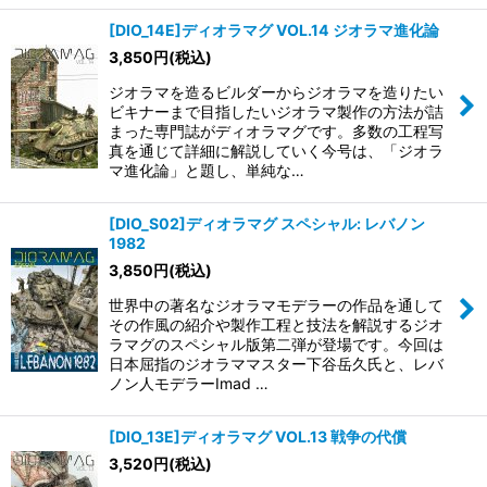
[DIO_14E]ディオラマグ VOL.14 ジオラマ進化論
3,850
円
(税込)
ジオラマを造るビルダーからジオラマを造りたい
ビキナーまで目指したいジオラマ製作の方法が詰
まった専門誌がディオラマグです。多数の工程写
真を通じて詳細に解説していく今号は、「ジオラ
マ進化論」と題し、単純な…
[DIO_S02]ディオラマグ スペシャル: レバノン
1982
3,850
円
(税込)
世界中の著名なジオラマモデラーの作品を通して
その作風の紹介や製作工程と技法を解説するジオ
ラマグのスペシャル版第二弾が登場です。今回は
日本屈指のジオラママスター下谷岳久氏と、レバ
ノン人モデラーImad …
[DIO_13E]ディオラマグ VOL.13 戦争の代償
3,520
円
(税込)