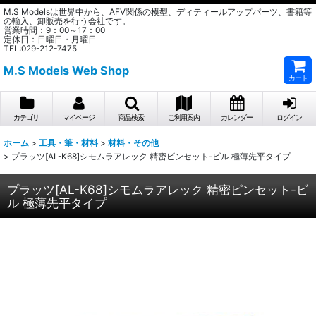
M.S Modelsは世界中から、AFV関係の模型、ディティールアップパーツ、書籍等
の輸入、卸販売を行う会社です。
営業時間：9：00～17：00
定休日：日曜日・月曜日
TEL:029-212-7475
M.S Models Web Shop
カート
カテゴリ
マイページ
商品検索
ご利用案内
カレンダー
ログイン
ホーム
>
工具・筆・材料
>
材料・その他
>
プラッツ[AL-K68]シモムラアレック 精密ピンセット-ビル 極薄先平タイプ
プラッツ[AL-K68]シモムラアレック 精密ピンセット-ビ
ル 極薄先平タイプ