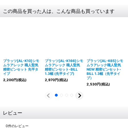
この商品を買った人は、こんな商品も買っています
プラッツ[AL-K10]シモ
プラッツ[AL-K166]シモ
プラッツ[AL-K65]シモ
ムラアレック 職人堅気
ムラアレック 職人堅気
ムラアレック職人堅気
精密ピンセット 先平タ
精密ピンセット-BILL
NEW 精密ピンセット-
イプ
1.3幅 (先平タイプ)
BILL 1.3幅（先平タイ
プ）
2,200
円
(税込)
2,970
円
(税込)
2,530
円
(税込)
レビュー
0
件のレビュー