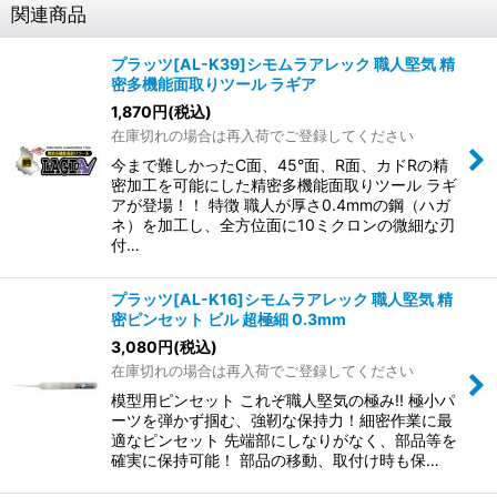
関連商品
プラッツ[AL-K39]シモムラアレック 職人堅気 精
密多機能面取りツール ラギア
1,870
円
(税込)
在庫切れの場合は再入荷でご登録してください
今まで難しかったC面、45°面、R面、カドRの精
密加工を可能にした精密多機能面取りツール ラギ
アが登場！！ 特徴 職人が厚さ0.4mmの鋼（ハガ
ネ）を加工し、全方位面に10ミクロンの微細な刃
付…
プラッツ[AL-K16]シモムラアレック 職人堅気 精
密ピンセット ビル 超極細 0.3mm
3,080
円
(税込)
在庫切れの場合は再入荷でご登録してください
模型用ピンセット これぞ職人堅気の極み!! 極小パ
ーツを弾かず掴む、強靭な保持力！細密作業に最
適なピンセット 先端部にしなりがなく、部品等を
確実に保持可能！ 部品の移動、取付け時も保…