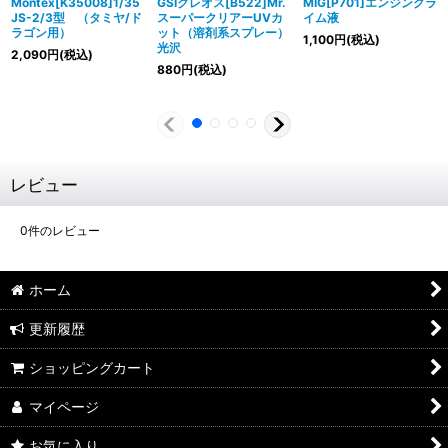
Montex[K35008]1/35
GSIクレオス[B522]Mr.
MIG[P701]エンジングラ
JS-2/3型 （タミヤ/ド
スーパークリアーUVカ
イム液
ラゴン用）
ット（溶剤系スプレー）
1,100
円
(税込)
光沢
2,090
円
(税込)
880
円
(税込)
レビュー
0
件のレビュー
ホーム
更新履歴
ショッピングカート
マイページ
お気に入り