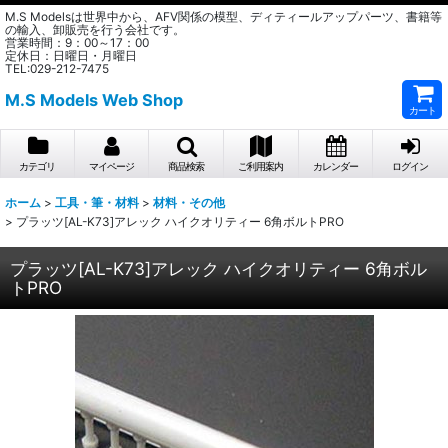
M.S Modelsは世界中から、AFV関係の模型、ディティールアップパーツ、書籍等
の輸入、卸販売を行う会社です。
営業時間：9：00～17：00
定休日：日曜日・月曜日
TEL:029-212-7475
M.S Models Web Shop
カート
カテゴリ
マイページ
商品検索
ご利用案内
カレンダー
ログイン
ホーム
>
工具・筆・材料
>
材料・その他
>
プラッツ[AL-K73]アレック ハイクオリティー 6角ボルトPRO
プラッツ[AL-K73]アレック ハイクオリティー 6角ボル
トPRO