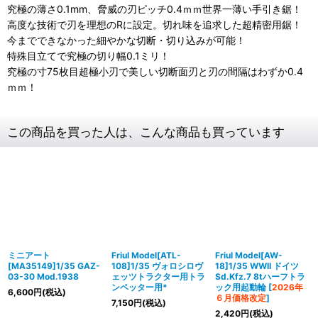
究極の薄さ0.1mm、脅威の刃ピッチ0.4ｍｍ世界一薄い手引き鋸！
高度な技術で刃を理想のRに設定。切れ味を追求した超精密用鋸！
今までできなかった細やかな切断・切り込みが可能！
特殊目立てで究極の切り幅0.1ミリ！
究極の寸75枚目超極小刃で美しい切断面刃と刃の間隔はわずか0.4
ｍｍ！
この商品を買った人は、こんな商品も買っています
ミニアート
Friul Model[ATL-
Friul Model[AW-
[MA35149]1/35 GAZ-
108]1/35 ヴォロシロヴ
18]1/35 WWII ドイツ
03-30 Mod.1938
ェッツトラクター用トラ
Sd.Kfz.7 8tハーフトラ
ンペッター用*
ック用起動輪
[
2026年
6,600
円
(税込)
６月価格改定
]
7,150
円
(税込)
2,420
円
(税込)