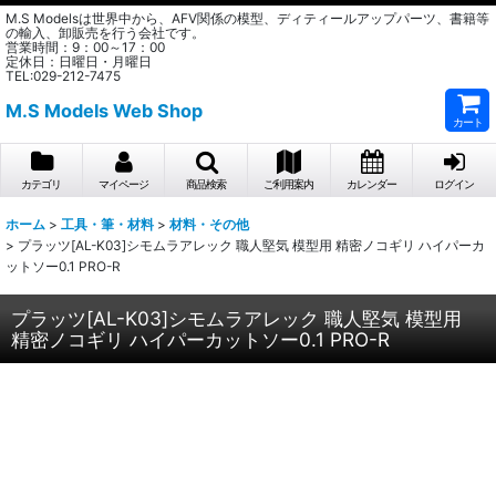
M.S Modelsは世界中から、AFV関係の模型、ディティールアップパーツ、書籍等
の輸入、卸販売を行う会社です。
営業時間：9：00～17：00
定休日：日曜日・月曜日
TEL:029-212-7475
M.S Models Web Shop
カート
カテゴリ
マイページ
商品検索
ご利用案内
カレンダー
ログイン
ホーム
>
工具・筆・材料
>
材料・その他
>
プラッツ[AL-K03]シモムラアレック 職人堅気 模型用 精密ノコギリ ハイパーカ
ットソー0.1 PRO-R
プラッツ[AL-K03]シモムラアレック 職人堅気 模型用
精密ノコギリ ハイパーカットソー0.1 PRO-R