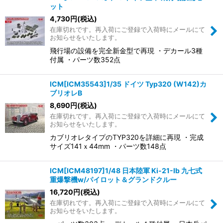
ット
4,730
円
(税込)
在庫切れです。再入荷にご登録で入荷時にメールにて
お知らせをいたします。
飛行場の設備を完全新金型で再現 ・デカール3種
付属 ・パーツ数352点
ICM[ICM35543]1/35 ドイツ Typ320 (W142)カ
ブリオレB
8,690
円
(税込)
在庫切れです。再入荷にご登録で入荷時にメールにて
お知らせをいたします。
カブリオレタイプのTYP320を詳細に再現 ・完成
サイズ141ｘ44mm ・パーツ数148点
ICM[ICM48197]1/48 日本陸軍 Ki-21-Ib 九七式
重爆撃機w/パイロット＆グランドクルー
16,720
円
(税込)
在庫切れです。再入荷にご登録で入荷時にメールにて
お知らせをいたします。