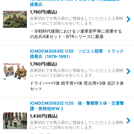
搭乗兵
1,760
円
(税込)
在庫切れです再入荷のご登録をしていただくと入荷時
にメールにてお知らせをいたします。
・冷戦時代後期におけるソ連軍装甲車に搭乗する
の歩兵4体セット・BTRシリーズに最適
ICM[ICM35636] 1/35 ソビエト陸軍 トラック
搭乗兵（1979-1991）
1,760
円
(税込)
在庫切れです再入荷のご登録をしていただくと入荷時
にメールにてお知らせをいたします。
ドライバー×1体 助手席×1体 荷台用×3体 合計５体
セット
ICM[ICM35633] 1/35 独・警察隊５体・交通警
護・将校他WW２
1,430
円
(税込)
在庫切れです再入荷のご登録をしていただくと入荷時
にメールにてお知らせをいたします。