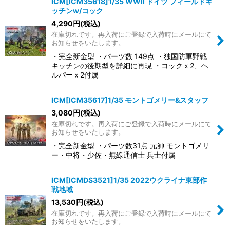
ICM[ICM35618]1/35 WWII ドイツ フィールドキ
ッチンw/コック
4,290
円
(税込)
在庫切れです。再入荷にご登録で入荷時にメールにて
お知らせをいたします。
・完全新金型 ・パーツ数 149点 ・独国防軍野戦
キッチンの後期型を詳細に再現 ・コックｘ2、ヘ
ルパーｘ2付属
ICM[ICM35617]1/35 モントゴメリー&スタッフ
3,080
円
(税込)
在庫切れです。再入荷にご登録で入荷時にメールにて
お知らせをいたします。
・完全新金型 ・パーツ数31点 元帥 モントゴメリ
ー・中将・少佐・無線通信士 兵士付属
ICM[ICMDS3521]1/35 2022ウクライナ東部作
戦地域
13,530
円
(税込)
在庫切れです。再入荷にご登録で入荷時にメールにて
お知らせをいたします。