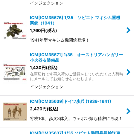
インジェクション
ICM[ICM35676] 1/35 ソビエト マキシム重機
関銃（1941）
1,760
円
(税込)
1941年型マキシム機関銃登場！
ICM[ICM35671] 1/35 オーストリアハンガリー
小火器＆装備品
1,430
円
(税込)
在庫切れです再入荷のご登録をしていただくと入荷時
にメールにてお知らせをいたします。
インジェクション
ICM[ICM35639]ドイツ歩兵 (1939-1941)
2,420
円
(税込)
将校1体、歩兵3体入。ウェポン類も精密に再現！
ICM[ICM35637] 1/35 ソビエト装甲兵員輸送車