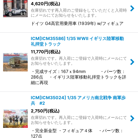
4,620
円
(税込)
在庫切れです再入荷のご登録をしていただくと入荷時
にメールにてお知らせをいたします。
ドイツ G4高官用乗用車 (1939年) w/フィギュア
ICM[ICM35586] 1/35 WWII イギリス陸軍移動
礼拝堂トラック
11,770
円
(税込)
在庫切れです。再入荷にご登録で入荷時にメールにて
お知らせをいたします。
・完成サイズ：167ｘ94mm ・パーツ数：
286点 ・イギリス陸軍移動礼拝堂トラックを詳
細に再現
ICM[ICM35024] 1/35 アメリカ南北戦争 南軍歩
兵 #2
2,750
円
(税込)
在庫切れです。再入荷にご登録で入荷時にメールにて
お知らせをいたします。
・完全新金型 ・フィギュア４体 ・パーツ数：
127点