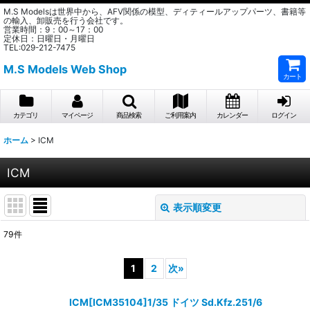
M.S Modelsは世界中から、AFV関係の模型、ディティールアップパーツ、書籍等
の輸入、卸販売を行う会社です。
営業時間：9：00～17：00
定休日：日曜日・月曜日
TEL:029-212-7475
M.S Models Web Shop
カート
カテゴリ
マイページ
商品検索
ご利用案内
カレンダー
ログイン
ホーム
>
ICM
ICM
表示順変更
閉じる
79
件
表示数
:
1
2
次
»
在庫あり
ICM[ICM35104]1/35 ドイツ Sd.Kfz.251/6