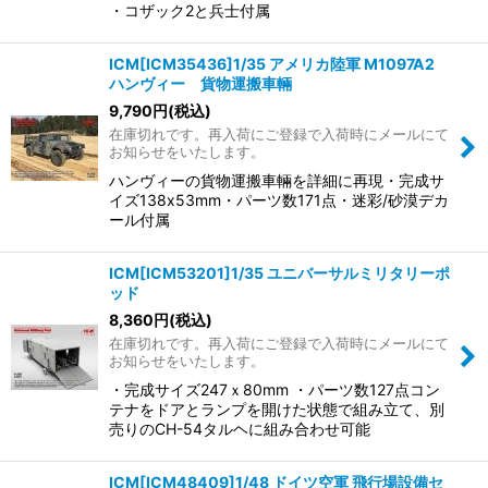
・コザック2と兵士付属
ICM[ICM35436]1/35 アメリカ陸軍 M1097A2
ハンヴィー 貨物運搬車輛
9,790
円
(税込)
在庫切れです。再入荷にご登録で入荷時にメールにて
お知らせをいたします。
ハンヴィーの貨物運搬車輛を詳細に再現・完成サ
イズ138x53mm・パーツ数171点・迷彩/砂漠デカ
ール付属
ICM[ICM53201]1/35 ユニバーサルミリタリーポ
ッド
8,360
円
(税込)
在庫切れです。再入荷にご登録で入荷時にメールにて
お知らせをいたします。
・完成サイズ247ｘ80mm ・パーツ数127点コン
テナをドアとランプを開けた状態で組み立て、別
売りのCH-54タルヘに組み合わせ可能
ICM[ICM48409]1/48 ドイツ空軍 飛行場設備セ