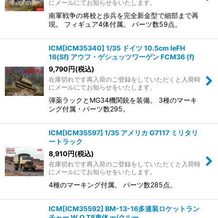
にメールにてお知らせをいたします。
南軍戦争の将校と歩兵を完全新金型で細部まで再
現。 フィギュア4体付属。 パーツ数59点。
ICM[ICM35340] 1/35 ドイツ 10.5cm leFH
16(Sf) アウフ・ゲシュッツワーゲン FCM36 (f)
9,790
円
(税込)
在庫切れです再入荷のご登録をしていただくと入荷時
にメールにてお知らせをいたします。
弾薬ラックとMG34機関銃を装備。 3種のマーキ
ング付属・パーツ数295。
ICM[ICM35597] 1/35 アメリカ G7117 ミリタリ
ートラック
8,910
円
(税込)
在庫切れです再入荷のご登録をしていただくと入荷時
にメールにてお知らせをいたします。
4種のマーキング付属。 パーツ数285点。
ICM[ICM35592] BM-13-16多連装ロケットラン
チャー W.O.T8車体 w/クルー