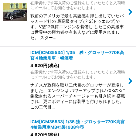
在庫切れです再入荷のご登録をしていただくと入荷時
にメールにてお知らせをいたします。
戦前のアメリカで最も高級感を押し出していたパ
ッカード社の 最高級タイプが12(トゥエルブ)で
す。V型12気筒エンジンを装備し したこの高級車
は世界中の権力者や有名人などに愛用されまし
た。 スター…
ICM[ICM35534] 1/35 独・グロッサー770K高
官４輪乗用車・幌装着
4,620
円
(税込)
在庫切れです再入荷のご登録をしていただくと入荷時
にメールにてお知らせをいたします。
ナチスが政権を取り二代目のグロッサーが登場し
ました。エンジンは パワーアップされ770KのKに
象徴されるスーパーチャージャーも引き続き 搭載
され、更にボディーには装甲も付けられました。
この二代目…
ICM[ICM35533] 1/35 独・グロッサー770K高官
4輪乗用車MB社製1938年型
4,620
円
(税込)