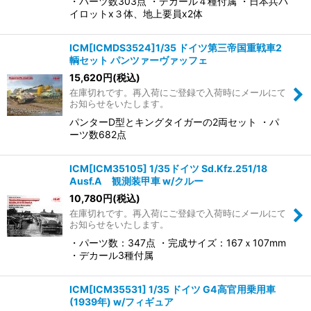
・パーツ数303点 ・デカール４種付属 ・日本兵パ
イロットx３体、地上要員x2体
ICM[ICMDS3524]1/35 ドイツ第三帝国重戦車2
輌セット パンツァーヴァッフェ
15,620
円
(税込)
在庫切れです。再入荷にご登録で入荷時にメールにて
お知らせをいたします。
パンターD型とキングタイガーの2両セット ・パ
ーツ数682点
ICM[ICM35105] 1/35ドイツ Sd.Kfz.251/18
Ausf.A 観測装甲車 w/クルー
10,780
円
(税込)
在庫切れです。再入荷にご登録で入荷時にメールにて
お知らせをいたします。
・パーツ数：347点 ・完成サイズ：167ｘ107mm
・デカール3種付属
ICM[ICM35531] 1/35 ドイツ G4高官用乗用車
(1939年) w/フィギュア