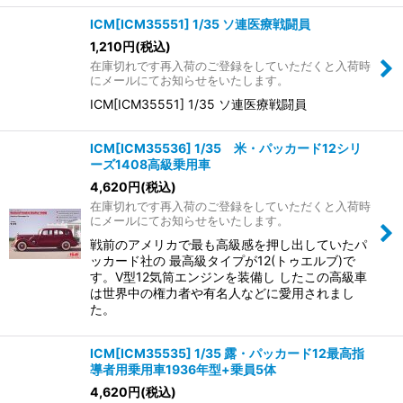
ICM[ICM35551] 1/35 ソ連医療戦闘員
1,210
円
(税込)
在庫切れです再入荷のご登録をしていただくと入荷時
にメールにてお知らせをいたします。
ICM[ICM35551] 1/35 ソ連医療戦闘員
ICM[ICM35536] 1/35 米・パッカード12シリ
ーズ1408高級乗用車
4,620
円
(税込)
在庫切れです再入荷のご登録をしていただくと入荷時
にメールにてお知らせをいたします。
戦前のアメリカで最も高級感を押し出していたパ
ッカード社の 最高級タイプが12(トゥエルブ)で
す。V型12気筒エンジンを装備し したこの高級車
は世界中の権力者や有名人などに愛用されまし
た。
ICM[ICM35535] 1/35 露・パッカード12最高指
導者用乗用車1936年型+乗員5体
4,620
円
(税込)