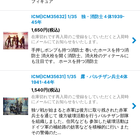
フィギュア
ICM[ICM35632] 1/35 独・消防士４体1939-
45年
1,650
円
(税込)
在庫切れです再入荷のご登録をしていただくと入荷時
にメールにてお知らせをいたします。
手押しポンプも持つ消防士 巻いたホースを持つ消
防士 消火栓を開く消防士。消火栓のディテールに
も注目です。 ホースを持つ消防士
ICM[ICM35631] 1/35 露・パルチザン兵士4体
1941-44年
1,540
円
(税込)
在庫切れです再入荷のご登録をしていただくと入荷時
にメールにてお知らせをいたします。
独ソ戦が始まると赤軍は後方に取り残された赤軍
兵士を通じて 後方破壊活動を行うパルチザン部隊
を組織しました。住民なども 参加した破壊活動は
ドイツ軍の補給路の妨害などを積極的に行い また
その警備のた…